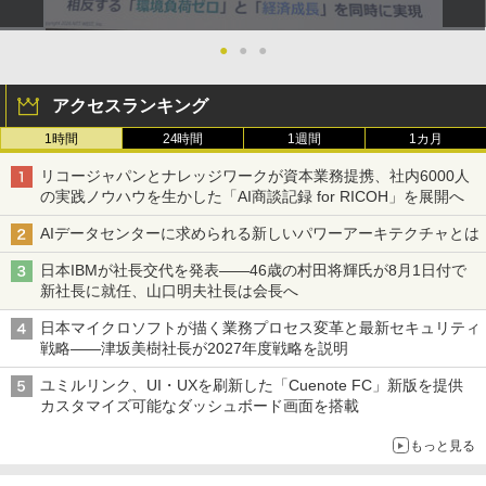
●
●
●
アクセスランキング
1時間
24時間
1週間
1カ月
リコージャパンとナレッジワークが資本業務提携、社内6000人
の実践ノウハウを生かした「AI商談記録 for RICOH」を展開へ
AIデータセンターに求められる新しいパワーアーキテクチャとは
日本IBMが社長交代を発表――46歳の村田将輝氏が8月1日付で
新社長に就任、山口明夫社長は会長へ
日本マイクロソフトが描く業務プロセス変革と最新セキュリティ
戦略――津坂美樹社長が2027年度戦略を説明
ユミルリンク、UI・UXを刷新した「Cuenote FC」新版を提供
カスタマイズ可能なダッシュボード画面を搭載
もっと見る