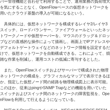
バー管理機能と合わせて利用することで、運用業務の負荷増大
を気にすることなく、OpenFlowベースの仮想ネットワークを
用いたクラウド基盤の導入が可能になるという。
具体的には、仮想ネットワークを構成するレイヤ2/レイヤ3
スイッチ、ロードバランサー、ファイアウォールといったネッ
トワークノードや仮想サーバーを、マウスのドラッグ＆ドロッ
プなどの直感的な操作によって描画し、画面上でIPアドレスや
デフォルトゲートウェイなどのネットワーク情報を設定するだ
けで、仮想ネットワークを自動構成できる。これによって、煩
雑な作業を削減し、運用コストの低減に寄与するとした。
また、OpenFlowスイッチおよびサーバーで構成された物理
ネットワークの構成を、グラフィカルなマップで表示できるほ
か、指定した仮想ノード間の経路を物理構成図上に表示可能。
このほか、従来はpingやSNMP Trapなどの機能を用いていた
スイッチおよびスイッチ間のネットワークの障害監視を、Ope
nFlowを利用して行えるようになっている。