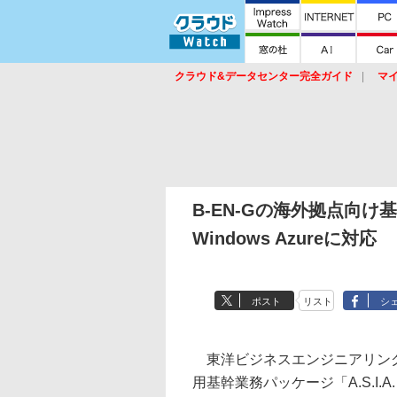
クラウド&データセンター完全ガイド
マ
サービス
セキュリティ
ネットワーク
スイッチ
ルータ
導入事例
イベ
B-EN-Gの海外拠点向け基
Windows Azureに対応
ポスト
リスト
シ
東洋ビジネスエンジニアリング株
用基幹業務パッケージ「A.S.I