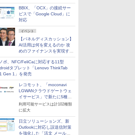
企業・広告代理店などが実装
BBIX、「OCX」の接続サー
フェーズへ
ビスで「Google Cloud」に
対応
イベント
【パネルディスカッション】
AI活用は何を変えるのか 攻
めのファイナンスを実現する
業務設計とマインドセット変
ノボ、NFC/FeliCaに対応する11型
革
droidタブレット「Lenovo ThinkTab
11 Gen 1」を発売
レコモット、「moconavi
LGWANクラウドゲートウェ
イサービス」で新たに5種類
のサービスと連携開始
利用可能サービスは計102種類
に拡大
日立ソリューションズ、新
Outlookに対応し誤送信対策
を強化した「活文 メール誤