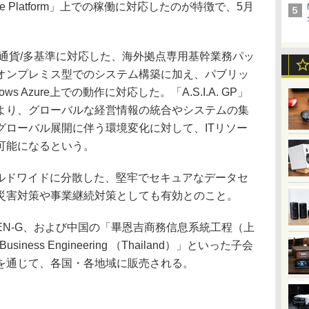
ure Platform」上での稼働に対応したのが特徴で、5月
言語/多通貨/多基準に対応した、海外拠点専用基幹業務パッ
オンプレミス型でのシステム構築に加え、パブリッ
 Azure上での動作に対応した。「A.S.I.A. GP」
より、グローバルな経営情報の統合やシステムの集
グローバル展開に伴う環境変化に対して、ITリソー
可能になるという。
、ワールドワイドに分散した、堅牢でセキュアなデータセ
災害対策や事業継続対策としても有効とのこと。
、B-EN-G、および中国の「畢恩吉商務信息系統工程（上
ness Engineering （Thailand）」といった子会
を通じて、各国・各地域に販売される。