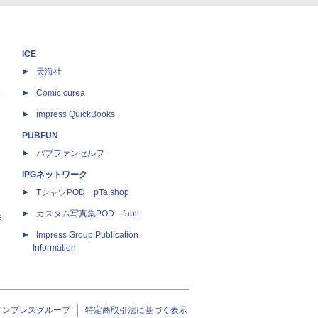
ICE
天海社
ス
Comic curea
impress QuickBooks
PUBFUN
パブファンセルフ
IPGネットワーク
TシャツPOD pTa.shop
カスタム写真集POD fabli
e
Impress Group Publication
Information
インプレスグループ
特定商取引法に基づく表示