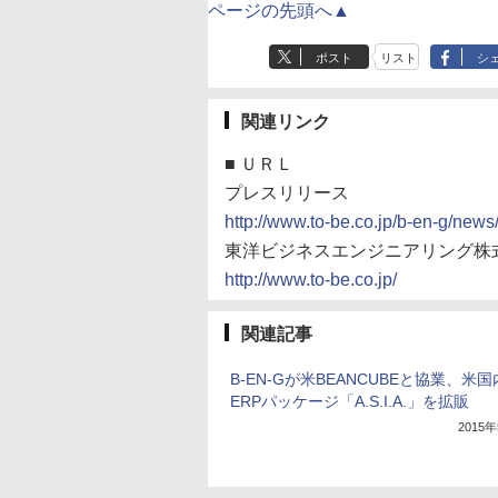
ページの先頭へ▲
ポスト
リスト
シ
関連リンク
■
ＵＲＬ
プレスリリース
http://www.to-be.co.jp/b-en-g/ne
東洋ビジネスエンジニアリング株
http://www.to-be.co.jp/
関連記事
B-EN-Gが米BEANCUBEと協業、米
ERPパッケージ「A.S.I.A.」を拡販
2015