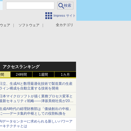
Impress サイト
全カテゴリ
ウェア
ソフトウェア
攻撃対策
マルウェア対策
アクセスランキング
時間
24時間
1週間
1カ月
日立、生成AIと数理最適化技術で製造業の生産
ライン構成を自動立案する技術を開発
日本マイクロソフトが描く業務プロセス変革と
最新セキュリティ戦略――津坂美樹社長が2027
年度戦略を説明
生成AI時代の経理財務部は「価値創出の中核」
に――データ集約中枢としての役割転換を
AIデータセンターに求められる新しいパワーア
ーキテクチャとは