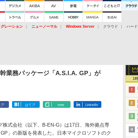
イグレーション
ニューノーマル
Windows Server
クラウド
ハード
トピック
ストレージ（HW）
オープンソース
SaaS
標的型
ント
幹業務パッケージ「A.S.I.A. GP」が
1
ェア
はてブ
note
LinkedIn
式会社（以下、B-EN-G）は17日、海外拠点専
.A. GP」の新版を発表した。日本マイクロソフトのク