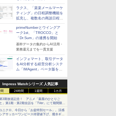
送信防止アドインサービス」
ラクス、「楽楽メールマーケ
を提供
ティング」の日程調整機能を
拡充し、複数名の商談日程調
整を効率化
primeNumberとウイングア
ーク1st、「TROCCO」と
「Dr.Sum」の連携を開始
基幹データの集約からAI活用・
業務還元までを一貫支援
インフォマート、取引データ
をAI分析する経営分析システ
ム「IMAgent」ベータ版を提
供
Impress Watchシリーズ 人気記事
時間
24時間
1週間
1カ月
第3期放送記念！ アニメ「薬屋のひとりご
と」第1期・第2期全話を「TVer」にて期間限定
で順次無料配信開始
ユニクロ、今日から「お盆特別セール」。涼感
シアサッカーワンピース待望値下げ、撥水ギア