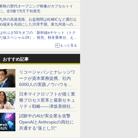
ショーツは1990円に
東映の歴代オープニング映像がカプセルトイ
に。全5種で8月下旬発売
九州の高速道路、お盆期間は松橋ICなど通行止
め端末を先頭にした渋滞予測。東九州道への迂
回は料金調整を実施
はやぶさ50％オフの「新幹線eチケット（トク
だ値スペシャル28）」発売。秋冬乗車分、えき
ねっと限定
もっと見る
おすすめ記事
リコージャパンとナレッジワ
ークが資本業務提携、社内
6000人の実践ノウハウを生
かした「AI商談記録 for
日本マイクロソフトが描く業
RICOH」を展開へ
務プロセス変革と最新セキュ
リティ戦略――津坂美樹社長
が2027年度戦略を説明
試験中のAIが実企業を攻撃
OpenAIとAnthropicの両社に
共通する“落とし穴”