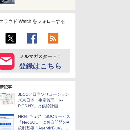
クラウド Watch をフォローする
メルマガスタート！
登録はこちら
新記事
JBCCと日立ソリューション
ズ東日本、生産管理「R-
PiCS NX」と供給計画
「scSQUARE ISP」の連携サ
NRIセキュア、SOCサービス
ービスを提供開始
「NeoSOC」に独自開発のAI
統制基盤「AgenticBlue」を