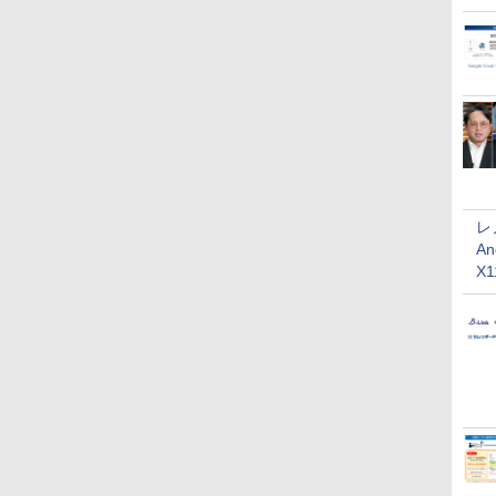
レ
An
X