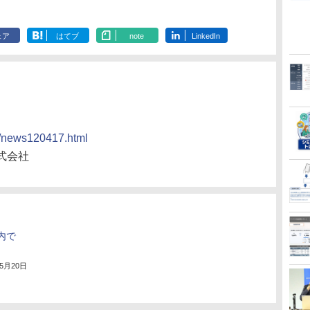
ェア
はてブ
note
LinkedIn
ws/news120417.html
式会社
国内で
年5月20日