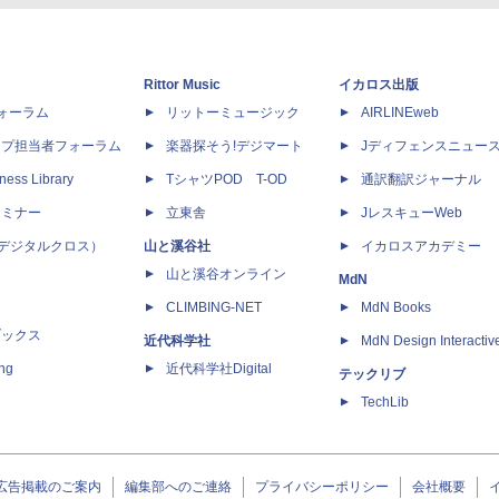
Rittor Music
イカロス出版
dフォーラム
リットーミュージック
AIRLINEweb
ップ担当者フォーラム
楽器探そう!デジマート
Jディフェンスニュー
ness Library
TシャツPOD T-OD
通訳翻訳ジャーナル
セミナー
立東舎
JレスキューWeb
 X（デジタルクロス）
山と溪谷社
イカロスアカデミー
山と溪谷オンライン
MdN
CLIMBING-NET
MdN Books
ブックス
近代科学社
MdN Design Interactiv
ing
近代科学社Digital
テックリブ
TechLib
広告掲載のご案内
編集部へのご連絡
プライバシーポリシー
会社概要