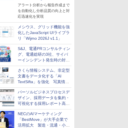
導入
アラート分析から報告作成まで
を自動化し分析品質の向上と対
応迅速化を実現
メシウス、グリッド機能を強
化したJavaScript UIライブラ
リ「Wijmo 2026J v1.1」
S&J、電通PRコンサルティン
グ、電通総研の3社、サイバ
ーインシデント発生時の対応
と危機管理広報を一体的に訓
さくら情報システム、非定型
練するプログラムを提供
文書をデータ化する「AI
TextSifta」を強化 写真情報
のデータ化などに対応
パーソルビジネスプロセスデ
ザイン、採用データを集約・
可視化する採用レポート高速
化サービスを提供
NECのAIマーケティング
「BestMove」が大手企業で
活用拡大 製造・流通・小売