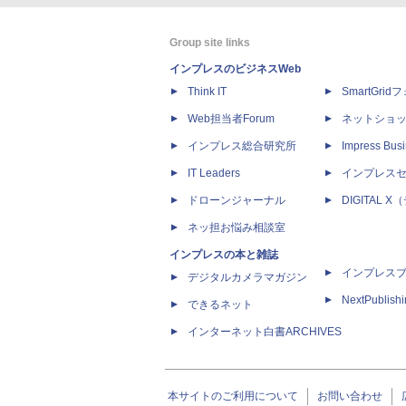
Group site links
インプレスのビジネスWeb
Think IT
SmartGri
Web担当者Forum
ネットショ
インプレス総合研究所
Impress Busi
IT Leaders
インプレス
ドローンジャーナル
DIGITAL
ネッ担お悩み相談室
インプレスの本と雑誌
インプレス
デジタルカメラマガジン
NextPublish
できるネット
インターネット白書ARCHIVES
本サイトのご利用について
お問い合わせ