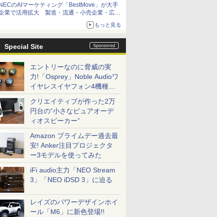
NECのAIマーケティング「BestMove」が大手
企業で活用拡大 製造・流通・小売企業・広告
代理店などが実装フェーズへ
もっと見る
Special Site
エントリーなのに脅威の実
力!「Osprey」Noble Audioワ
イヤレスイヤフォン4機種を
一気に聴く
クリエイティブが作った2万
円台の“小さなピュアオーデ
ィオスピーカー”
Amazon プライムデー過去最
安! Anker注目プロジェクタ
ー3モデルを使ってみた
iFi audio主力「NEO Stream
3」「NEO iDSD 3」に迫る
レイズのパワーデザインホイ
ール「M6」に新色登場!!