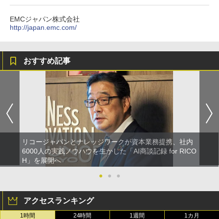
EMCジャパン株式会社
http://japan.emc.com/
おすすめ記事
リコージャパンとナレッジワークが資本業務提携、社内
6000人の実践ノウハウを生かした「AI商談記録 for RICO
H」を展開へ
●
●
●
アクセスランキング
1時間
24時間
1週間
1カ月