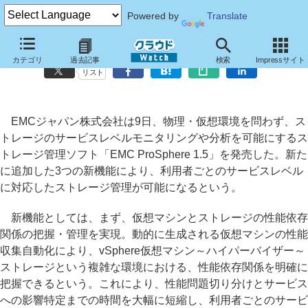
Powered by
Translate
EMCジャパン、ストレージ管理ソフト「ProSphere 1.5」を発売
カテゴリ
過去記事
検索
Impressサイト
リスト
EMCジャパン株式会社は9日、物理・仮想環境を問わず、ス
トレージのサービスレベルモニタリングや分析を可能にするス
トレージ管理ソフト「EMC ProSphere 1.5」を発売した。新た
に追加した3つの新機能により、利用者ごとのサービスレベル
に対応したストレージ管理が可能になるという。
新機能としては、まず、仮想マシンとストレージの性能依存
関係の把握・管理を実現。動的に生成される仮想マシンの性能
収集自動化により、vSphere仮想マシン～ハイパーバイザー～
ストレージという複雑な環境における、性能依存関係を明確に
把握できるという。これにより、性能問題切り分けとサービス
への影響特定までの時間を大幅に短縮し、利用者ごとのサービ