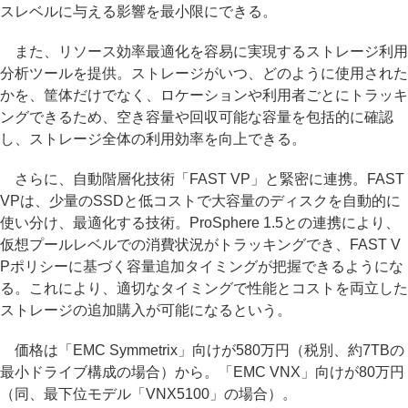
スレベルに与える影響を最小限にできる。
また、リソース効率最適化を容易に実現するストレージ利用
分析ツールを提供。ストレージがいつ、どのように使用された
かを、筐体だけでなく、ロケーションや利用者ごとにトラッキ
ングできるため、空き容量や回収可能な容量を包括的に確認
し、ストレージ全体の利用効率を向上できる。
さらに、自動階層化技術「FAST VP」と緊密に連携。FAST
VPは、少量のSSDと低コストで大容量のディスクを自動的に
使い分け、最適化する技術。ProSphere 1.5との連携により、
仮想プールレベルでの消費状況がトラッキングでき、FAST V
Pポリシーに基づく容量追加タイミングが把握できるようにな
る。これにより、適切なタイミングで性能とコストを両立した
ストレージの追加購入が可能になるという。
価格は「EMC Symmetrix」向けが580万円（税別、約7TBの
最小ドライブ構成の場合）から。「EMC VNX」向けが80万円
（同、最下位モデル「VNX5100」の場合）。