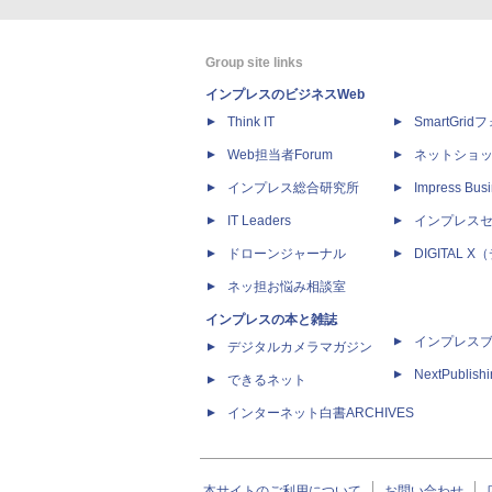
Group site links
インプレスのビジネスWeb
Think IT
SmartGri
Web担当者Forum
ネットショ
インプレス総合研究所
Impress Busi
IT Leaders
インプレス
ドローンジャーナル
DIGITAL
ネッ担お悩み相談室
インプレスの本と雑誌
インプレス
デジタルカメラマガジン
NextPublish
できるネット
インターネット白書ARCHIVES
本サイトのご利用について
お問い合わせ