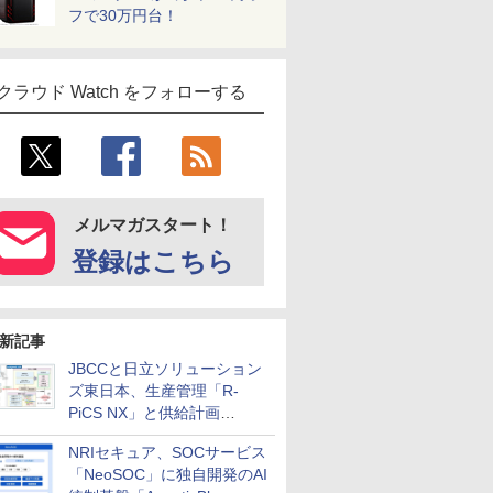
フで30万円台！
クラウド Watch をフォローする
メルマガスタート！
登録はこちら
新記事
JBCCと日立ソリューション
ズ東日本、生産管理「R-
PiCS NX」と供給計画
「scSQUARE ISP」の連携サ
NRIセキュア、SOCサービス
ービスを提供開始
「NeoSOC」に独自開発のAI