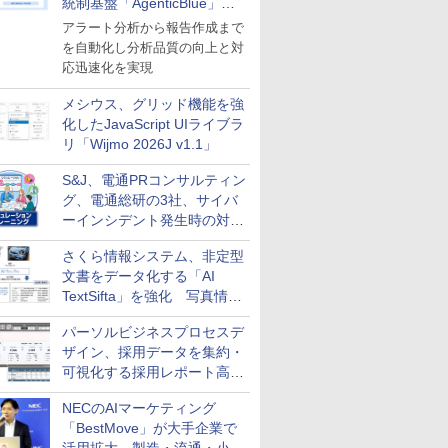
統制基盤「AgenticBlue」を
導入
アラート分析から報告作成まで
を自動化し分析品質の向上と対
応迅速化を実現
メシウス、グリッド機能を強
化したJavaScript UIライブラ
リ「Wijmo 2026J v1.1」
S&J、電通PRコンサルティン
グ、電通総研の3社、サイバ
ーインシデント発生時の対応
と危機管理広報を一体的に訓
さくら情報システム、非定型
練するプログラムを提供
文書をデータ化する「AI
TextSifta」を強化 写真情報
のデータ化などに対応
パーソルビジネスプロセスデ
ザイン、採用データを集約・
可視化する採用レポート高速
化サービスを提供
NECのAIマーケティング
「BestMove」が大手企業で