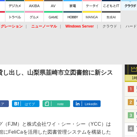
イグレーション
ニューノーマル
Windows Server
クラウド
ハード
トピック
ストレージ（HW）
オープンソース
SaaS
標的型
ント
貸し出し、山梨県韮崎市立図書館に新シス
1
ェア
はてブ
note
LinkedIn
（FJM）と株式会社ワイ・シー・シー（YCC）は
館にFeliCaを活用した図書管理システムを構築した