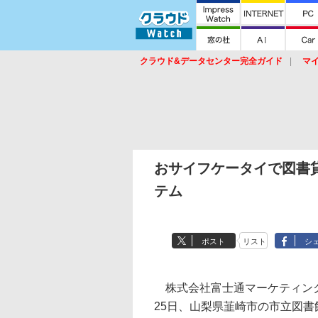
クラウド&データセンター完全ガイド
マ
サービス
セキュリティ
ネットワーク
スイッチ
ルータ
導入事例
イベ
おサイフケータイで図書
テム
ポスト
リスト
シ
株式会社富士通マーケティング
25日、山梨県韮崎市の市立図書