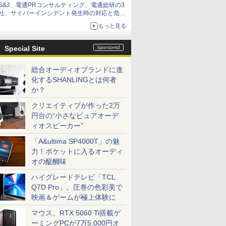
S&J、電通PRコンサルティング、電通総研の3
社、サイバーインシデント発生時の対応と危機
管理広報を一体的に訓練するプログラムを提供
もっと見る
Special Site
総合オーディオブランドに進
化するSHANLINGとは何者
か？
クリエイティブが作った2万
円台の“小さなピュアオーデ
ィオスピーカー”
「A&ultima SP4000T」の魅
力！ポケットに入るオーディ
オの醍醐味
ハイグレードテレビ「TCL
Q7D Pro」。圧巻の色彩美で
映画＆ゲームが極上体験に
マウス、RTX 5060 Ti搭載ゲ
ーミングPCが7万5,000円オ