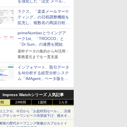
を強化した「活文 メール誤
送信防止アドインサービス」
ラクス、「楽楽メールマーケ
を提供
ティング」の日程調整機能を
拡充し、複数名の商談日程調
整を効率化
primeNumberとウイングア
ーク1st、「TROCCO」と
「Dr.Sum」の連携を開始
基幹データの集約からAI活用・
業務還元までを一貫支援
インフォマート、取引データ
をAI分析する経営分析システ
ム「IMAgent」ベータ版を提
供
Impress Watchシリーズ 人気記事
時間
24時間
1週間
1カ月
ユニクロ、今日から「お盆特別セール」。涼感
シアサッカーワンピース待望値下げ、撥水ギア
ショーツは1990円に
東映の歴代オープニング映像がカプセルトイ