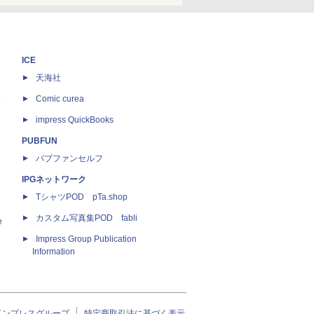
ICE
天海社
ス
Comic curea
impress QuickBooks
PUBFUN
パブファンセルフ
IPGネットワーク
TシャツPOD pTa.shop
カスタム写真集POD fabli
e
Impress Group Publication
Information
インプレスグループ
特定商取引法に基づく表示