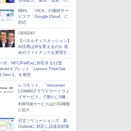
活用拡大 製造・流通・小売
企業・広告代理店などが実装
BBIX、「OCX」の接続サー
フェーズへ
ビスで「Google Cloud」に
対応
イベント
【パネルディスカッション】
AI活用は何を変えるのか 攻
めのファイナンスを実現する
業務設計とマインドセット変
ノボ、NFC/FeliCaに対応する11型
革
droidタブレット「Lenovo ThinkTab
11 Gen 1」を発売
レコモット、「moconavi
LGWANクラウドゲートウェ
イサービス」で新たに5種類
のサービスと連携開始
利用可能サービスは計102種類
に拡大
日立ソリューションズ、新
Outlookに対応し誤送信対策