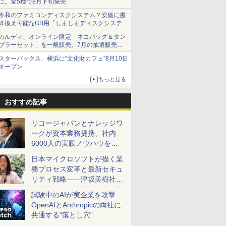
に。全5種で8月下旬発売
令和のファミコンディスクシステム？安価に書
き換え可能なGB用「しましまディスクシステ
ム」
カルディ、オンライン限定「ネコバッグ＆タン
ブラーセット」を一般販売。7月の抽選販売の
当選無効分
スターバックス、横浜に“文化財カフェ”8月10日
オープン
もっと見る
おすすめ記事
リコージャパンとナレッジワ
ークが資本業務提携、社内
6000人の実践ノウハウを生
かした「AI商談記録 for
日本マイクロソフトが描く業
RICOH」を展開へ
務プロセス変革と最新セキュ
リティ戦略――津坂美樹社長
が2027年度戦略を説明
試験中のAIが実企業を攻撃
OpenAIとAnthropicの両社に
共通する“落とし穴”