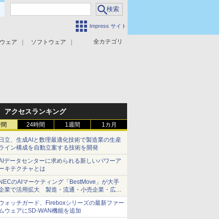
Impress サイト
全カテゴリ
ウェア
ソフトウェア
攻撃対策
マルウェア対策
アクセスランキング
時間
24時間
1週間
1カ月
日立、生成AIと数理最適化技術で製造業の生産
ライン構成を自動立案する技術を開発
AIデータセンターに求められる新しいパワーア
ーキテクチャとは
NECのAIマーケティング「BestMove」が大手
企業で活用拡大 製造・流通・小売企業・広告
代理店などが実装フェーズへ
ウォッチガード、Fireboxシリーズの最新ファー
ムウェアにSD-WAN機能を追加