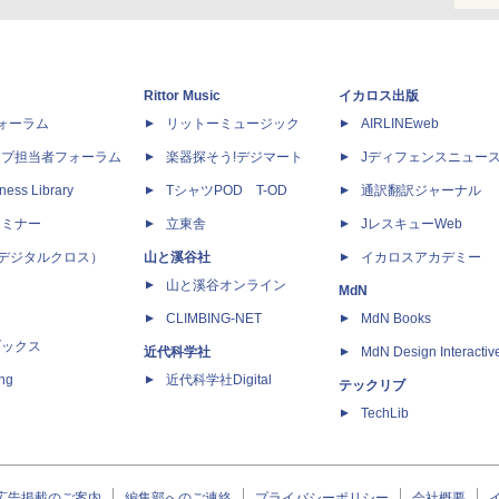
Rittor Music
イカロス出版
dフォーラム
リットーミュージック
AIRLINEweb
ップ担当者フォーラム
楽器探そう!デジマート
Jディフェンスニュー
ness Library
TシャツPOD T-OD
通訳翻訳ジャーナル
セミナー
立東舎
JレスキューWeb
 X（デジタルクロス）
山と溪谷社
イカロスアカデミー
山と溪谷オンライン
MdN
CLIMBING-NET
MdN Books
ブックス
近代科学社
MdN Design Interactiv
ing
近代科学社Digital
テックリブ
TechLib
広告掲載のご案内
編集部へのご連絡
プライバシーポリシー
会社概要