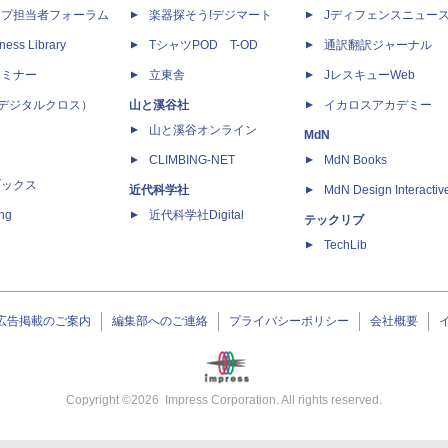
ップ担当者フォーラム
楽器探そう!デジマート
Jディフェンスニュー
ness Library
TシャツPOD T-OD
通訳翻訳ジャーナル
セミナー
立東舎
JレスキューWeb
 X（デジタルクロス）
山と溪谷社
イカロスアカデミー
山と溪谷オンライン
MdN
CLIMBING-NET
MdN Books
ブックス
近代科学社
MdN Design Interactiv
ing
近代科学社Digital
テックリブ
TechLib
広告掲載のご案内
編集部へのご連絡
プライバシーポリシー
会社概要
Copyright ©
2026
Impress Corporation. All rights reserved.