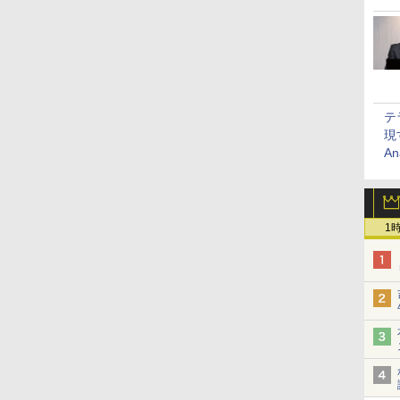
テ
現
An
1