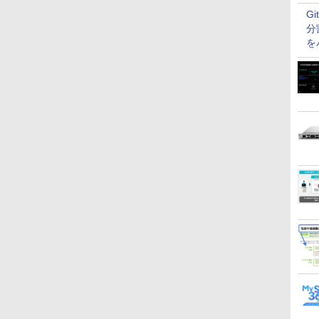
G
分
を