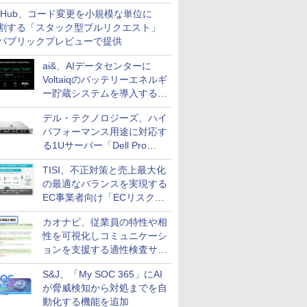
開できる新機能を提供
itHub、コード変更を小規模な単位に
割する「スタック型プルリクエスト」
パブリックプレビューで提供
ai&、AIデータセンターに
Voltaiqのバッテリーエネルギ
ー貯蔵システムを導入する計
画を発表
デル・テクノロジーズ、ハイ
パフォーマンス用途に対応す
る1Uサーバー「Dell Pro
Precision 7 R1ラック」を発
TISI、不正対策と売上最大化
売
の最適なバランスを実現する
EC事業者向け「ECリスク対
策設計・運用支援サービス」
カオナビ、従業員の特性や相
性を可視化しコミュニケーシ
ョンを支援する適性検査サー
ビスを提供
S&J、「My SOC 365」にAI
が脅威検知から対処までを自
動化する機能を追加