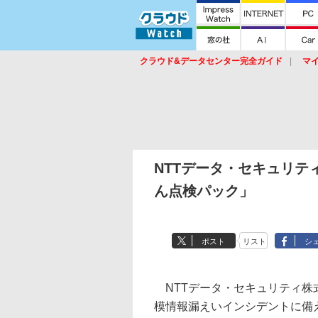
クラウド&データセンター完全ガイド
マ
サービス
セキュリティ
ネットワーク
スイッチ
ルータ
導入事例
イベ
NTTデータ・セキュリ
ん点検パック」
ポスト
リスト
シ
NTTデータ・セキュリティ株
模情報漏えいインシデントに備