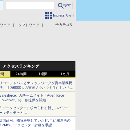
Impress サイト
全カテゴリ
ウェア
ソフトウェア
攻撃対策
マルウェア対策
アクセスランキング
時間
24時間
1週間
1カ月
リコージャパンとナレッジワークが資本業務提
携、社内6000人の実践ノウハウを生かした「AI
商談記録 for RICOH」を展開へ
Salesforce、AIチームメイト「Agentforce
Coworker」の一般提供を開始
AIデータセンターに求められる新しいパワーア
ーキテクチャとは
英国政府、物議を醸していたTruman醸造所の
5.2MWデータセンター計画を承認