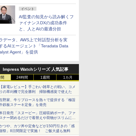
イベント
AI監査の知見から読み解くフ
ァイナンスDXの成功条件
と、人とAIの最適分担
ラデータ、AWS上で対話型分析を実
するAIエージェント「Teradata Data
alyst Agent」を提供
Impress Watchシリーズ 人気記事
時間
24時間
1週間
1カ月
【家電レビュー】手ごわい雑草との戦い、コメ
リの草刈機で完全勝利 掃除機感覚で使えた
吉野家、牛リブロースを熱々で提供する「極旨
牛鉄板ステーキ定食」を発売
本日発売「スヌーピー」圧縮収納ポーチ。ファ
スナー閉めるだけで着替えや荷物がスリムにま
とまる
かつや、カツ丼や定食などが150円引きの「感
謝祭」8日間限定で実施！ ご飯大盛も無料