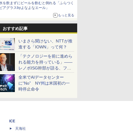
水を飲まずにビールを飲むと倒れる「ふらつく
ビアグラスbyよなよなエール」
もっと見る
おすすめ記事
いまさら聞けない、NTTが推
進する「IOWN」って何？
「テクノロジーを前に進めら
れる能力を持っている」――
レノボISG幹部が語る、フル
スタックと水冷技術の強み
全米でAIデータセンター
に“No” NY州は米国初の一
時停止命令
ICE
天海社