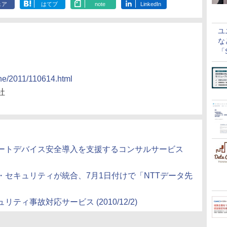
ェア
はてブ
note
LinkedIn
ユ
な
「S
に
ine/2011/110614.html
社
マートデバイス安全導入を支援するコンサルサービス
タ・セキュリティが統合、7月1日付けで「NTTデータ先
ィ事故対応サービス (2010/12/2)