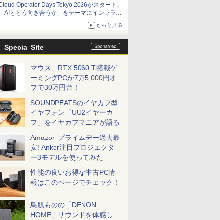
Cloud Operator Days Tokyo 2026がスタート、
「AIとどう向き合うか」をテーマにインフラ運
用の知見を集約
もっと見る
Special Site
マウス、RTX 5060 Ti搭載ゲ
ーミングPCが7万5,000円オ
フで30万円台！
SOUNDPEATSのイヤカフ型
イヤフォン「UU2イヤーカ
フ」をイヤカフマニアが語る
Amazon プライムデー過去最
安! Anker注目プロジェクタ
ー3モデルを使ってみた
性能の良いお得な中古PC情
報はこのページでチェック！
鳥肌ものの「DENON
HOME」サウンドを体感し