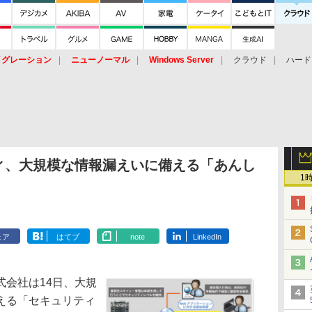
イグレーション
ニューノーマル
Windows Server
クラウド
ハード
トピック
ストレージ（HW）
オープンソース
SaaS
標的型
ント
ティ、大規模な情報漏えいに備える「あんし
1
ェア
はてブ
note
LinkedIn
式会社は14日、大規
える「セキュリティ