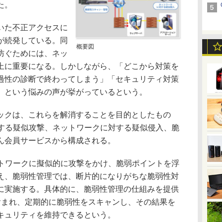
た。
いた不正アクセスに
が続発している。同
概要図
防ぐためには、ネッ
上に重要になる。しかしながら、「どこから対策を
過性の診断で終わってしまう」「セキュリティ対策
」という悩みの声が挙がっているという。
クは、これらを解消することを目的としたもの
対する疑似攻撃、ネットワークに対する疑似侵入、脆
ん会員サービスから構成される。
トワークに擬似的に攻撃をかけ、脆弱ポイントを浮
え、脆弱性管理では、断片的になりがちな脆弱性対
に実施する。具体的に、脆弱性管理の仕組みを提供
含まれ、定期的に脆弱性をスキャンし、その結果を
キュリティを維持できるという。