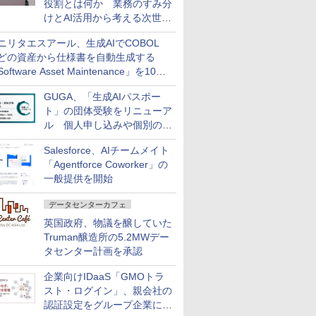
役割とは何か 業務のすみ分
けとAI活用から考える次世代
ファイナンス戦略
ニリタエスアール、生成AIでCOBOL
どの資産から仕様書を自動生成する
oftware Asset Maintenance」を10月
発売
GUGA、「生成AIパスポー
ト」の団体受験をリニューア
ル 個人申し込みや個別の支
払いなどに対応
Salesforce、AIチームメイト
「Agentforce Coworker」の
一般提供を開始
データセンターカフェ
英国政府、物議を醸していた
Truman醸造所の5.2MWデー
タセンター計画を承認
企業向けIDaaS「GMOトラ
スト・ログイン」、親会社の
認証設定をグループ企業に展