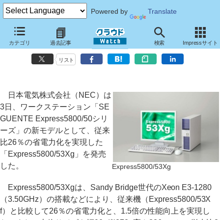
Powered by
Translate
NEC、Sandy Bridge搭載のスリムタイプワークステーション～26％の
カテゴリ
過去記事
検索
Impressサイト
省電力化を実現
リスト
日本電気株式会社（NEC）は
3日、ワークステーション「SE
GUENTE Express5800/50シリ
ーズ」の新モデルとして、従来
比26％の省電力化を実現した
「Express5800/53Xg」を発売
した。
Express5800/53Xg
Express5800/53Xgは、Sandy Bridge世代のXeon E3-1280
（3.50GHz）の搭載などにより、従来機（Express5800/53X
f）と比較して26％の省電力化と、1.5倍の性能向上を実現し