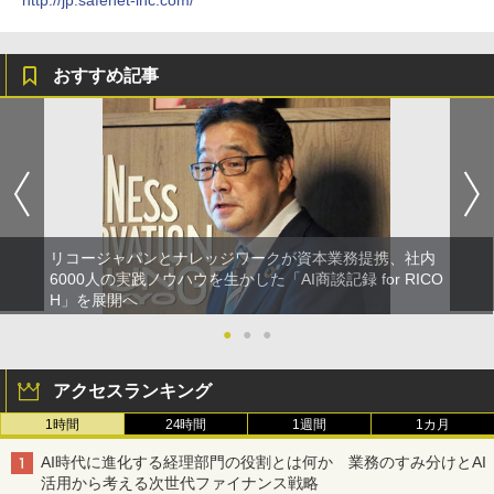
http://jp.safenet-inc.com/
おすすめ記事
リコージャパンとナレッジワークが資本業務提携、社内
6000人の実践ノウハウを生かした「AI商談記録 for RICO
H」を展開へ
●
●
●
アクセスランキング
1時間
24時間
1週間
1カ月
AI時代に進化する経理部門の役割とは何か 業務のすみ分けとAI
活用から考える次世代ファイナンス戦略