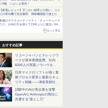
ツ4種、いよいよ発売！
【家電レビュー】手ごわい雑草との戦い、コメ
リの草刈機で完全勝利 掃除機感覚で使えた
老舗のマウスユーティリティ「チューチューマ
ウス」がAIの力を借りて15年ぶりに復活／64bit
化、Windows 10/11、「Chrome」も走り回
もっと見る
る。復活記念で2026年末まで500円
おすすめ記事
リコージャパンとナレッジワ
ークが資本業務提携、社内
6000人の実践ノウハウを生
かした「AI商談記録 for
日本マイクロソフトが描く業
RICOH」を展開へ
務プロセス変革と最新セキュ
リティ戦略――津坂美樹社長
が2027年度戦略を説明
試験中のAIが実企業を攻撃
OpenAIとAnthropicの両社に
共通する“落とし穴”