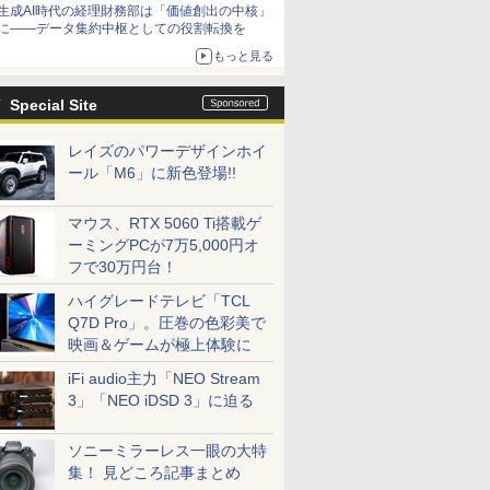
生成AI時代の経理財務部は「価値創出の中核」
に――データ集約中枢としての役割転換を
もっと見る
Special Site
レイズのパワーデザインホイ
ール「M6」に新色登場!!
マウス、RTX 5060 Ti搭載ゲ
ーミングPCが7万5,000円オ
フで30万円台！
ハイグレードテレビ「TCL
Q7D Pro」。圧巻の色彩美で
映画＆ゲームが極上体験に
iFi audio主力「NEO Stream
3」「NEO iDSD 3」に迫る
ソニーミラーレス一眼の大特
集！ 見どころ記事まとめ