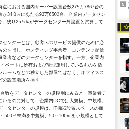
時点における国内サーバー設置台数275万7867台の
34.0％にあたる93万6502台、企業内データセン
13台、残り25.5％がデータセンター外設置と試算して
センターとは、顧客へのサービス提供のために必
ものを指し、ホスティング事業者、コンテンツ配信
事業者などのデータセンターを指す。一方、企業内
ライベートに所有および管理運用しているものを指
ンルームなどの独立した部屋ではなく、オフィスス
どの設置場所を挿す。
台数をデータセンターの規模別にみると、事業者デ
ているのに対して、企業内DCでは大規模、中規模、
データセンターの規模は、IT機器設置スペースの面
0～500㎡未満を中規模、50～100㎡を小規模として