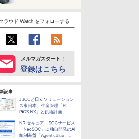
クラウド Watch をフォローする
メルマガスタート！
登録はこちら
新記事
JBCCと日立ソリューション
ズ東日本、生産管理「R-
PiCS NX」と供給計画
「scSQUARE ISP」の連携サ
NRIセキュア、SOCサービス
ービスを提供開始
「NeoSOC」に独自開発のAI
統制基盤「AgenticBlue」を