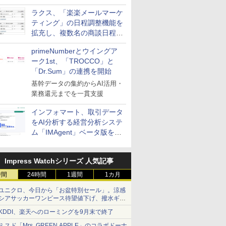
送信防止アドインサービス」
ラクス、「楽楽メールマーケ
を提供
ティング」の日程調整機能を
拡充し、複数名の商談日程調
整を効率化
primeNumberとウイングア
ーク1st、「TROCCO」と
「Dr.Sum」の連携を開始
基幹データの集約からAI活用・
業務還元までを一貫支援
インフォマート、取引データ
をAI分析する経営分析システ
ム「IMAgent」ベータ版を提
供
Impress Watchシリーズ 人気記事
時間
24時間
1週間
1カ月
ユニクロ、今日から「お盆特別セール」。涼感
シアサッカーワンピース待望値下げ、撥水ギア
ショーツは1990円に
KDDI、楽天へのローミングを9月末で終了
ミスド「Mrs. GREEN APPLE」のコラボドーナ