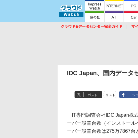
クラウド&データセンター完全ガイド
マ
サービス
セキュリティ
ネットワーク
スイッチ
ルータ
導入事例
イベ
IDC Japan、国内デ
ポスト
リスト
シ
IT専門調査会社IDC Japan
ーバー設置台数（インストールベ
ーバー設置台数は275万7867