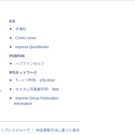
ICE
天海社
ス
Comic curea
impress QuickBooks
PUBFUN
パブファンセルフ
IPGネットワーク
TシャツPOD pTa.shop
カスタム写真集POD fabli
e
Impress Group Publication
Information
インプレスグループ
特定商取引法に基づく表示