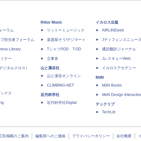
Rittor Music
イカロス出版
dフォーラム
リットーミュージック
AIRLINEweb
ップ担当者フォーラム
楽器探そう!デジマート
Jディフェンスニュー
ness Library
TシャツPOD T-OD
通訳翻訳ジャーナル
セミナー
立東舎
JレスキューWeb
 X（デジタルクロス）
山と溪谷社
イカロスアカデミー
山と溪谷オンライン
MdN
CLIMBING-NET
MdN Books
ブックス
近代科学社
MdN Design Interactiv
ing
近代科学社Digital
テックリブ
TechLib
広告掲載のご案内
編集部へのご連絡
プライバシーポリシー
会社概要