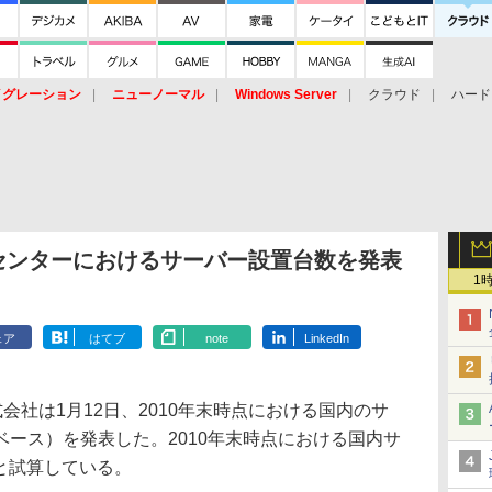
イグレーション
ニューノーマル
Windows Server
クラウド
ハード
トピック
ストレージ（HW）
オープンソース
SaaS
標的型
ント
ータセンターにおけるサーバー設置台数を発表
1
ェア
はてブ
note
LinkedIn
株式会社は1月12日、2010年末時点における国内のサ
ース）を発表した。2010年末時点における国内サ
台と試算している。