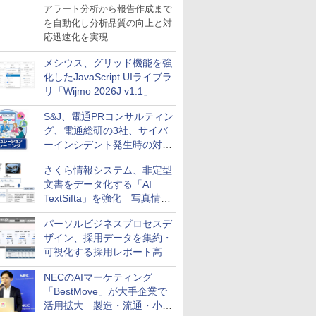
導入
アラート分析から報告作成まで
を自動化し分析品質の向上と対
応迅速化を実現
メシウス、グリッド機能を強
化したJavaScript UIライブラ
リ「Wijmo 2026J v1.1」
S&J、電通PRコンサルティン
グ、電通総研の3社、サイバ
ーインシデント発生時の対応
と危機管理広報を一体的に訓
さくら情報システム、非定型
練するプログラムを提供
文書をデータ化する「AI
TextSifta」を強化 写真情報
のデータ化などに対応
パーソルビジネスプロセスデ
ザイン、採用データを集約・
可視化する採用レポート高速
化サービスを提供
NECのAIマーケティング
「BestMove」が大手企業で
活用拡大 製造・流通・小売