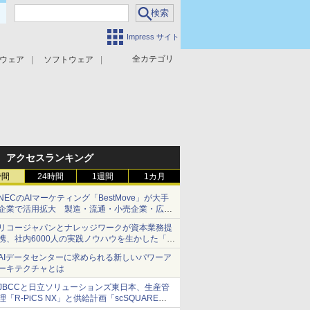
Impress サイト
全カテゴリ
ウェア
ソフトウェア
攻撃対策
マルウェア対策
アクセスランキング
時間
24時間
1週間
1カ月
NECのAIマーケティング「BestMove」が大手
企業で活用拡大 製造・流通・小売企業・広告
代理店などが実装フェーズへ
リコージャパンとナレッジワークが資本業務提
携、社内6000人の実践ノウハウを生かした「AI
商談記録 for RICOH」を展開へ
AIデータセンターに求められる新しいパワーア
ーキテクチャとは
JBCCと日立ソリューションズ東日本、生産管
理「R-PiCS NX」と供給計画「scSQUARE
ISP」の連携サービスを提供開始