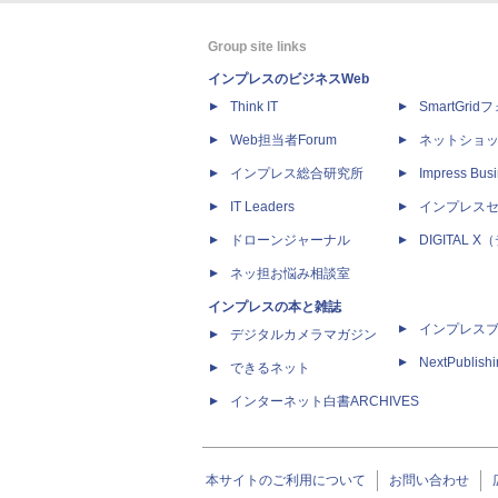
Group site links
インプレスのビジネスWeb
Think IT
SmartGri
Web担当者Forum
ネットショ
インプレス総合研究所
Impress Busi
IT Leaders
インプレス
ドローンジャーナル
DIGITAL
ネッ担お悩み相談室
インプレスの本と雑誌
インプレス
デジタルカメラマガジン
NextPublish
できるネット
インターネット白書ARCHIVES
本サイトのご利用について
お問い合わせ