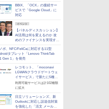
企業・広告代理店などが実装
BBIX、「OCX」の接続サー
フェーズへ
ビスで「Google Cloud」に
対応
イベント
【パネルディスカッション】
AI活用は何を変えるのか 攻
めのファイナンスを実現する
業務設計とマインドセット変
ノボ、NFC/FeliCaに対応する11型
革
droidタブレット「Lenovo ThinkTab
11 Gen 1」を発売
レコモット、「moconavi
LGWANクラウドゲートウェ
イサービス」で新たに5種類
のサービスと連携開始
利用可能サービスは計102種類
に拡大
日立ソリューションズ、新
Outlookに対応し誤送信対策
を強化した「活文 メール誤