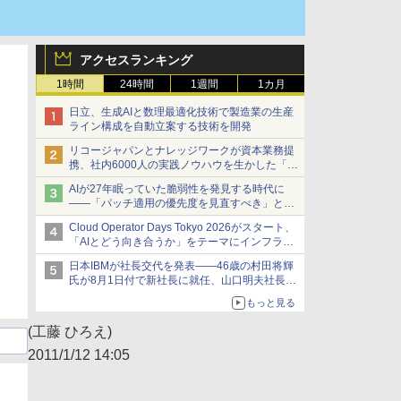
アクセスランキング
1時間
24時間
1週間
1カ月
日立、生成AIと数理最適化技術で製造業の生産
ライン構成を自動立案する技術を開発
リコージャパンとナレッジワークが資本業務提
携、社内6000人の実践ノウハウを生かした「AI
商談記録 for RICOH」を展開へ
AIが27年眠っていた脆弱性を発見する時代に
――「パッチ適用の優先度を見直すべき」とセ
キュリティ専門家
Cloud Operator Days Tokyo 2026がスタート、
「AIとどう向き合うか」をテーマにインフラ運
用の知見を集約
日本IBMが社長交代を発表――46歳の村田将輝
氏が8月1日付で新社長に就任、山口明夫社長は
会長へ
もっと見る
(工藤 ひろえ)
2011/1/12 14:05