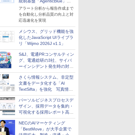
統制基盤「AgenticBlue」を
導入
アラート分析から報告作成まで
を自動化し分析品質の向上と対
応迅速化を実現
メシウス、グリッド機能を強
化したJavaScript UIライブラ
リ「Wijmo 2026J v1.1」
S&J、電通PRコンサルティン
グ、電通総研の3社、サイバ
ーインシデント発生時の対応
と危機管理広報を一体的に訓
さくら情報システム、非定型
練するプログラムを提供
文書をデータ化する「AI
TextSifta」を強化 写真情報
のデータ化などに対応
パーソルビジネスプロセスデ
ザイン、採用データを集約・
可視化する採用レポート高速
化サービスを提供
NECのAIマーケティング
「BestMove」が大手企業で