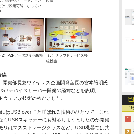
方。携帯やスマートフォン
向性
だけで設定可能になってい
る
（2）P2Pデータ送受信機能
（3）クラウドサービス接
続機能
経緯
開発部長兼ワイヤレス企画開発室長の宮本裕明氏
USBデバイスサーバー開発の経緯などを説明。
フトウェアが技術の核だとした。
1
般的にはUSB over IPと呼ばれる技術のひとつで、これ
なくUSBスキャナーにも対応しようとしたのが開発
モリはマスストレージクラスなど、USB機器では共