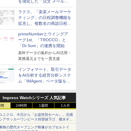
を強化した「活文 メール誤
送信防止アドインサービス」
ラクス、「楽楽メールマーケ
を提供
ティング」の日程調整機能を
拡充し、複数名の商談日程調
整を効率化
primeNumberとウイングア
ーク1st、「TROCCO」と
「Dr.Sum」の連携を開始
基幹データの集約からAI活用・
業務還元までを一貫支援
インフォマート、取引データ
をAI分析する経営分析システ
ム「IMAgent」ベータ版を提
供
Impress Watchシリーズ 人気記事
時間
24時間
1週間
1カ月
ユニクロ、今日から「お盆特別セール」。涼感
シアサッカーワンピース待望値下げ、撥水ギア
ショーツは1990円に
東映の歴代オープニング映像がカプセルトイ