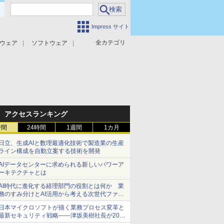
Impress サイト
全カテゴリ
ウェア
ソフトウェア
攻撃対策
マルウェア対策
アクセスランキング
時間
24時間
1週間
1カ月
日立、生成AIと数理最適化技術で製造業の生産
ライン構成を自動立案する技術を開発
AIデータセンターに求められる新しいパワーア
ーキテクチャとは
AI時代に進化する経理部門の役割とは何か 業
務のすみ分けとAI活用から考える次世代ファイ
ナンス戦略
日本マイクロソフトが描く業務プロセス変革と
最新セキュリティ戦略――津坂美樹社長が2027
年度戦略を説明