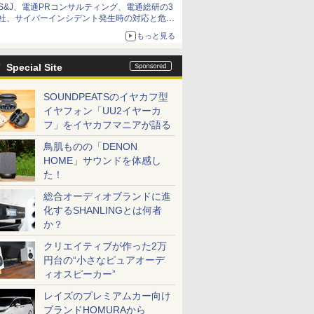
S&J、電通PRコンサルティング、電通総研の3
社、サイバーインシデント発生時の対応と危機
管理広報を一体的に訓練するプログラムを提供
もっと見る
Special Site
SOUNDPEATSのイヤカフ型
イヤフォン「UU2イヤーカ
フ」をイヤカフマニアが語る
鳥肌ものの「DENON
HOME」サウンドを体感し
た！
総合オーディオブランドに進
化するSHANLINGとは何者
か？
クリエイティブが作った2万
円台の“小さなピュアオーデ
ィオスピーカー”
レイズのプレミアムカー向け
ブランドHOMURAから