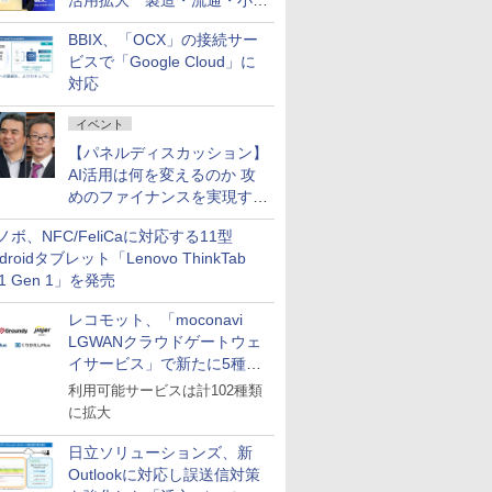
活用拡大 製造・流通・小売
企業・広告代理店などが実装
BBIX、「OCX」の接続サー
フェーズへ
ビスで「Google Cloud」に
対応
イベント
【パネルディスカッション】
AI活用は何を変えるのか 攻
めのファイナンスを実現する
業務設計とマインドセット変
ノボ、NFC/FeliCaに対応する11型
革
droidタブレット「Lenovo ThinkTab
11 Gen 1」を発売
レコモット、「moconavi
LGWANクラウドゲートウェ
イサービス」で新たに5種類
のサービスと連携開始
利用可能サービスは計102種類
に拡大
日立ソリューションズ、新
Outlookに対応し誤送信対策