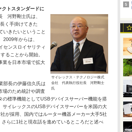
ァクトスタンダードに
長 河野剛士氏は、
を長く手掛けてきた
げていきたいということ
2009年からは、
ライセンスロイヤリティ
スすることから開始。
事業を日本市場で拡大
サイレックス・テクノロジー株式
会社 代表執行役社長 河野剛士
業部長の伊藤信久氏は
氏
市場のため統計や調査
タの標準機能としてUSBデバイスサーバー機能を搭
。サイレックスのUSBデバイスサーバーを米国の大
2社が採用、国内ではルーター機器メーカー大手5社
、さらに1社と現在話を進めているところだと述べ