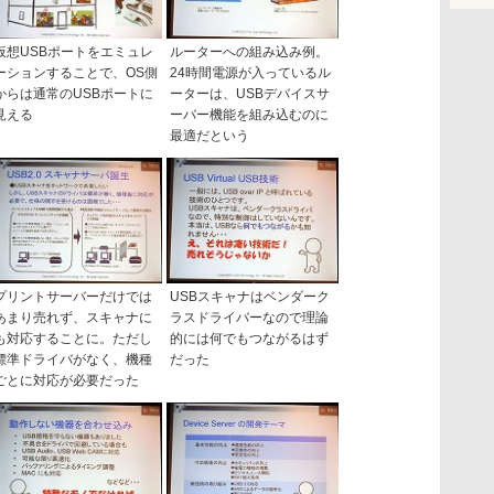
仮想USBポートをエミュレ
ルーターへの組み込み例。
ーションすることで、OS側
24時間電源が入っているル
からは通常のUSBポートに
ーターは、USBデバイスサ
見える
ーバー機能を組み込むのに
最適だという
プリントサーバーだけでは
USBスキャナはベンダーク
あまり売れず、スキャナに
ラスドライバーなので理論
も対応することに。ただし
的には何でもつながるはず
標準ドライバがなく、機種
だった
ごとに対応が必要だった