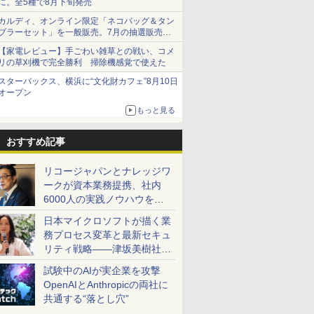
に。全5種で8月下旬発売
カルディ、オンライン限定「ネコバッグ＆タン
ブラーセット」を一般販売。7月の抽選販売の
当選無効分
【家電レビュー】手ごわい雑草との戦い、コメ
リの草刈機で完全勝利 掃除機感覚で使えた
スターバックス、横浜に“文化財カフェ”8月10日
オープン
もっと見る
おすすめ記事
リコージャパンとナレッジワ
ークが資本業務提携、社内
6000人の実践ノウハウを生
かした「AI商談記録 for
日本マイクロソフトが描く業
RICOH」を展開へ
務プロセス変革と最新セキュ
リティ戦略――津坂美樹社長
が2027年度戦略を説明
試験中のAIが実企業を攻撃
OpenAIとAnthropicの両社に
共通する“落とし穴”