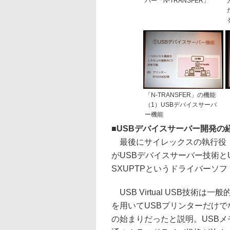
バー「N-TRANSFER」
「N-TRANSFER」の機能
（1）USBデバイスサーバ
ー機能
■
USBデバイスサーバー開発の
最後にサイレックスの執行役 
がUSBデバイスサーバー技術と
SXUPTPというドライバーソ
USB Virtual USB技術は一
を用いてUSBプリンターだけで
の始まりだったと説明。USBメ