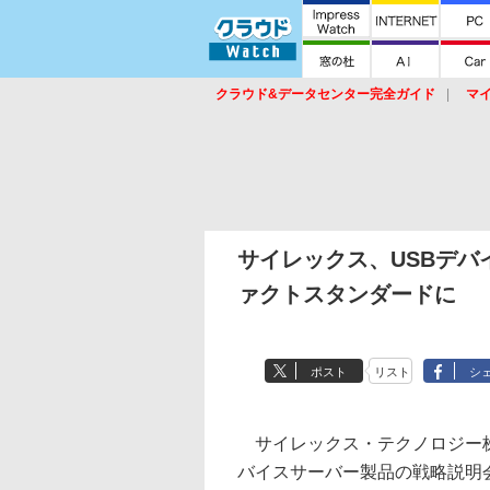
クラウド&データセンター完全ガイド
マ
サービス
セキュリティ
ネットワーク
スイッチ
ルータ
導入事例
イベ
サイレックス、USBデ
ァクトスタンダードに
ポスト
リスト
シ
サイレックス・テクノロジー株式
バイスサーバー製品の戦略説明