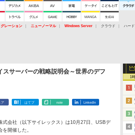
イグレーション
ニューノーマル
Windows Server
クラウド
ハード
トピック
ストレージ（HW）
オープンソース
SaaS
標的型
ント
バイスサーバーの戦略説明会～世界のデフ
1
ェア
はてブ
note
LinkedIn
会社（以下サイレックス）は10月27日、USBデ
会を開催した。