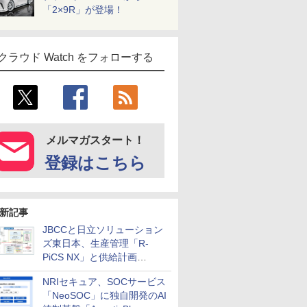
「2×9R」が登場！
クラウド Watch をフォローする
メルマガスタート！
登録はこちら
新記事
JBCCと日立ソリューション
ズ東日本、生産管理「R-
PiCS NX」と供給計画
「scSQUARE ISP」の連携サ
NRIセキュア、SOCサービス
ービスを提供開始
「NeoSOC」に独自開発のAI