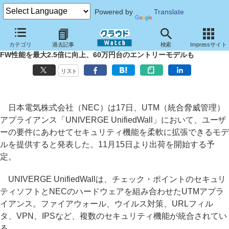
Powered by
Translate
NEC、チェック・ポイント製ソフト搭載UTMアプライアンスの新モデ
カテゴリ
過去記事
検索
Impressサイト
ル
FW性能を最大2.5倍に向上、60万円台のエントリーモデルも
リスト
日本電気株式会社（NEC）は17日、UTM（統合脅威管理）
アプライアンス「UNIVERGE UnifiedWall」において、ユーザ
ーの要件にあわせてセキュリティ機能を柔軟に拡張できるモデ
ルを提供すると発表した。11月15日より出荷を開始する予
定。
UNIVERGE UnifiedWallは、チェック・ポイントのセキュリ
ティソフトとNECのハードウェアを組み合わせたUTMアプラ
イアンス。ファイアウォール、ウイルス対策、URLフィル
タ、VPN、IPSなど、複数のセキュリティ機能が統合されてい
る。