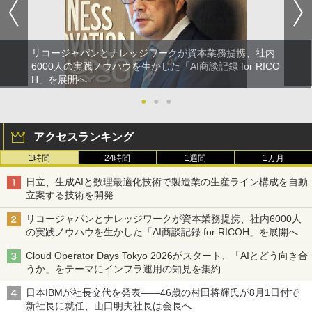
リコージャパンとナレッジワークが資本業務提携、社内
6000人の実践ノウハウを生かした「AI商談記録 for RICO
H」を展開へ
●
●
●
アクセスランキング
1時間
24時間
1週間
1カ月
日立、生成AIと数理最適化技術で製造業の生産ライン構成を自動
立案する技術を開発
リコージャパンとナレッジワークが資本業務提携、社内6000人
の実践ノウハウを生かした「AI商談記録 for RICOH」を展開へ
Cloud Operator Days Tokyo 2026がスタート、「AIとどう向き合
うか」をテーマにインフラ運用の知見を集約
日本IBMが社長交代を発表――46歳の村田将輝氏が8月1日付で
新社長に就任、山口明夫社長は会長へ