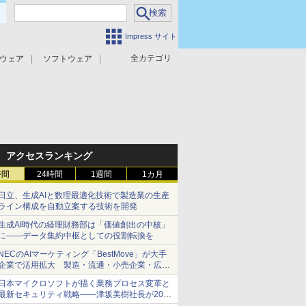
Impress サイト
全カテゴリ
ウェア
ソフトウェア
攻撃対策
マルウェア対策
アクセスランキング
時間
24時間
1週間
1カ月
日立、生成AIと数理最適化技術で製造業の生産
ライン構成を自動立案する技術を開発
生成AI時代の経理財務部は「価値創出の中核」
に――データ集約中枢としての役割転換を
NECのAIマーケティング「BestMove」が大手
企業で活用拡大 製造・流通・小売企業・広告
代理店などが実装フェーズへ
日本マイクロソフトが描く業務プロセス変革と
最新セキュリティ戦略――津坂美樹社長が2027
年度戦略を説明