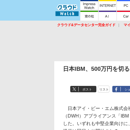
クラウド&データセンター完全ガイド
マ
サービス
セキュリティ
ネットワーク
スイッチ
ルータ
導入事例
イベ
日本IBM、500万円を
ポスト
リスト
シ
日本アイ・ビー・エム株式会社
（DWH）アプライアンス「IBM Smar
した。いずれも中堅企業向けに