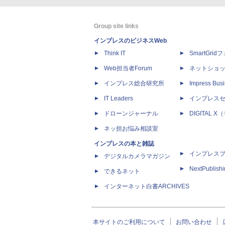
Group site links
インプレスのビジネスWeb
Think IT
SmartGri
Web担当者Forum
ネットショ
インプレス総合研究所
Impress Busi
IT Leaders
インプレス
ドローンジャーナル
DIGITAL
ネッ担お悩み相談室
インプレスの本と雑誌
インプレス
デジタルカメラマガジン
NextPublish
できるネット
インターネット白書ARCHIVES
本サイトのご利用について
お問い合わせ