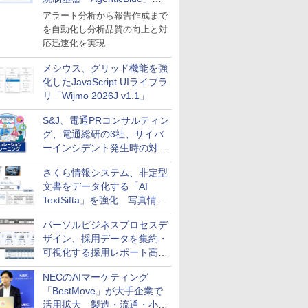
導入
アラート分析から報告作成まで
を自動化し分析品質の向上と対
応迅速化を実現
メシウス、グリッド機能を強
化したJavaScript UIライブラ
リ「Wijmo 2026J v1.1」
S&J、電通PRコンサルティン
グ、電通総研の3社、サイバ
ーインシデント発生時の対応
と危機管理広報を一体的に訓
さくら情報システム、非定型
練するプログラムを提供
文書をデータ化する「AI
TextSifta」を強化 写真情報
のデータ化などに対応
パーソルビジネスプロセスデ
ザイン、採用データを集約・
可視化する採用レポート高速
化サービスを提供
NECのAIマーケティング
「BestMove」が大手企業で
活用拡大 製造・流通・小売