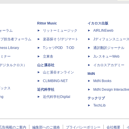
Rittor Music
イカロス出版
dフォーラム
リットーミュージック
AIRLINEweb
ップ担当者フォーラム
楽器探そう!デジマート
Jディフェンスニュー
ness Library
TシャツPOD T-OD
通訳翻訳ジャーナル
セミナー
立東舎
JレスキューWeb
 X（デジタルクロス）
山と溪谷社
イカロスアカデミー
山と溪谷オンライン
MdN
CLIMBING-NET
MdN Books
ブックス
近代科学社
MdN Design Interactiv
ing
近代科学社Digital
テックリブ
TechLib
広告掲載のご案内
編集部へのご連絡
プライバシーポリシー
会社概要