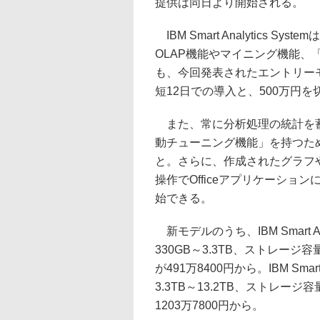
提供は同日より開始される。
IBM Smart Analytics
OLAP機能やマイニング機能、「IB
も、今回発表されたエントリーモデルのIB
短12日での導入と、500万円
また、常に分析処理の統計を蓄
動チューニング機能」を持つた
と。さらに、作成されたグラフ
操作でOfficeアプリケーシ
始できる。
新モデルのうち、IBM Smart An
330GB～3.3TB、ストレージ容
が491万8400円から。IBM Smart
3.3TB～13.2TB、ストレージ
1203万7800円から。