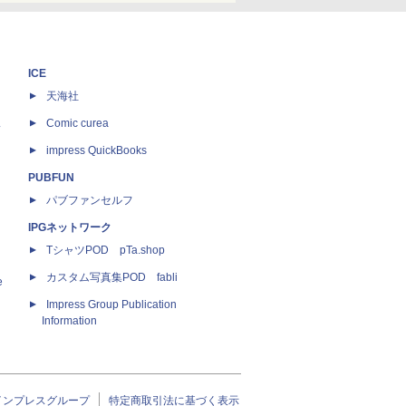
ICE
天海社
ス
Comic curea
impress QuickBooks
PUBFUN
パブファンセルフ
IPGネットワーク
TシャツPOD pTa.shop
カスタム写真集POD fabli
e
Impress Group Publication
Information
インプレスグループ
特定商取引法に基づく表示