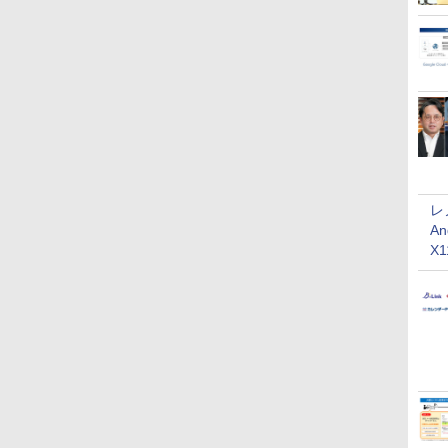
レ
An
X