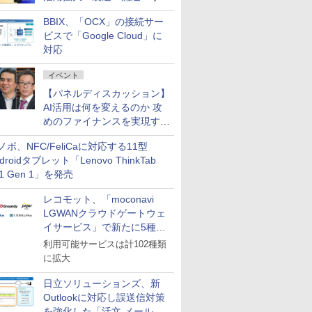
企業・広告代理店などが実装
BBIX、「OCX」の接続サー
フェーズへ
ビスで「Google Cloud」に
対応
イベント
【パネルディスカッション】
AI活用は何を変えるのか 攻
めのファイナンスを実現する
業務設計とマインドセット変
ノボ、NFC/FeliCaに対応する11型
革
droidタブレット「Lenovo ThinkTab
11 Gen 1」を発売
レコモット、「moconavi
LGWANクラウドゲートウェ
イサービス」で新たに5種類
のサービスと連携開始
利用可能サービスは計102種類
に拡大
日立ソリューションズ、新
Outlookに対応し誤送信対策
を強化した「活文 メール誤