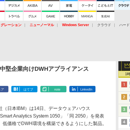
イグレーション
ニューノーマル
Windows Server
クラウド
ハード
トピック
ストレージ（HW）
オープンソース
SaaS
標的型
ント
切る中堅企業向けDWHアプライアンス
1
ェア
はてブ
note
LinkedIn
（日本IBM）は14日、データウェアハウス
t Analytics System 1050」「同 2050」を発表
、低価格でDWH環境を構築できるようにした製品。