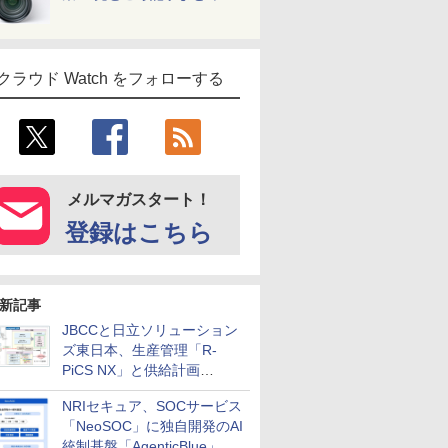
クラウド Watch をフォローする
メルマガスタート！
登録はこちら
新記事
JBCCと日立ソリューション
ズ東日本、生産管理「R-
PiCS NX」と供給計画
「scSQUARE ISP」の連携サ
NRIセキュア、SOCサービス
ービスを提供開始
「NeoSOC」に独自開発のAI
統制基盤「AgenticBlue」を