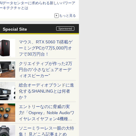
AIデータセンターに求められる新しいパワーア
ーキテクチャとは
もっと見る
Special Site
マウス、RTX 5060 Ti搭載ゲ
ーミングPCが7万5,000円オ
フで30万円台！
クリエイティブが作った2万
円台の“小さなピュアオーデ
ィオスピーカー”
総合オーディオブランドに進
化するSHANLINGとは何者
か？
エントリーなのに脅威の実
力!「Osprey」Noble Audioワ
イヤレスイヤフォン4機種を
一気に聴く
ソニーミラーレス一眼の大特
集！ 見どころ記事まとめ