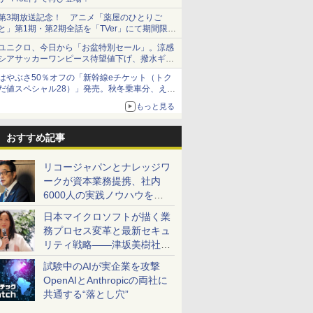
第3期放送記念！ アニメ「薬屋のひとりご
と」第1期・第2期全話を「TVer」にて期間限定
で順次無料配信開始
ユニクロ、今日から「お盆特別セール」。涼感
シアサッカーワンピース待望値下げ、撥水ギア
ショーツは1990円に
はやぶさ50％オフの「新幹線eチケット（トク
だ値スペシャル28）」発売。秋冬乗車分、えき
ねっと限定
もっと見る
おすすめ記事
リコージャパンとナレッジワ
ークが資本業務提携、社内
6000人の実践ノウハウを生
かした「AI商談記録 for
日本マイクロソフトが描く業
RICOH」を展開へ
務プロセス変革と最新セキュ
リティ戦略――津坂美樹社長
が2027年度戦略を説明
試験中のAIが実企業を攻撃
OpenAIとAnthropicの両社に
共通する“落とし穴”