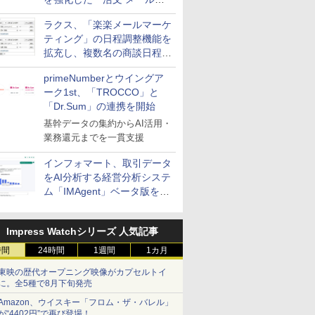
送信防止アドインサービス」
ラクス、「楽楽メールマーケ
を提供
ティング」の日程調整機能を
拡充し、複数名の商談日程調
整を効率化
primeNumberとウイングア
ーク1st、「TROCCO」と
「Dr.Sum」の連携を開始
基幹データの集約からAI活用・
業務還元までを一貫支援
インフォマート、取引データ
をAI分析する経営分析システ
ム「IMAgent」ベータ版を提
供
Impress Watchシリーズ 人気記事
時間
24時間
1週間
1カ月
東映の歴代オープニング映像がカプセルトイ
に。全5種で8月下旬発売
Amazon、ウイスキー「フロム・ザ・バレル」
が“4402円”で再び登場！