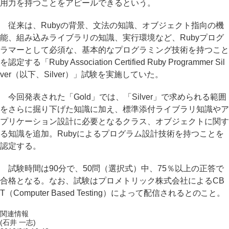
用力を持つことをアピールできるという。
従来は、Rubyの背景、文法の知識、オブジェクト指向の機
能、組み込みライブラリの知識、実行環境など、Rubyプログ
ラマーとして必須な、基本的なプログラミング技術を持つこと
を認定する「Ruby Association Certified Ruby Programmer Sil
ver（以下、Silver）」試験を実施していた。
今回発表された「Gold」では、「Silver」で求められる範囲
をさらに掘り下げた知識に加え、標準添付ライブラリ知識やア
プリケーション設計に必要となるクラス、オブジェクトに関す
る知識を追加。Rubyによるプログラム設計技術を持つことを
認定する。
試験時間は90分で、50問（選択式）中、75％以上の正答で
合格となる。なお、試験はプロメトリック株式会社によるCB
T（Computer Based Testing）によって配信されるとのこと。
関連情報
(石井 一志)