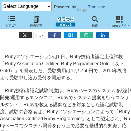
Powered by
Translate
Rubyアソシエーション、Ruby技術者認定の上位試験「Gold」を実施
カテゴリ
過去記事
検索
Impressサイト
へ
リスト
Rubyアソシエーションは6日、Ruby技術者認定上位試験
「Ruby Association Certified Ruby Programmer Gold（以下、
Gold）」を発表した。受験費用は1万5750円で、2010年初冬
より受験申し込み受付を開始する。
Ruby技術者認定試験制度は、Rubyベースのシステムを設計/
開発/運用するエンジニア、Rubyでシステム提案を行うコンサ
ルタント、Rubyを教える講師などを対象とした認定試験制
度。試験の合格者は、Rubyアソシエーションによって「Ruby
Association Certified Ruby Programmer」として認定され、Ru
byベースでシステム開発を行う上で必要な基礎的な知識、応