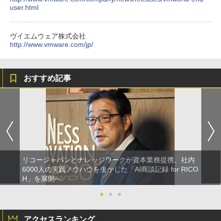
user.html
ヴイエムウェア株式会社
http://www.vmware.com/jp/
おすすめ記事
リコージャパンとナレッジワークが資本業務提携、社内
6000人の実践ノウハウを生かした「AI商談記録 for RICO
H」を展開へ
●
●
●
アクセスランキング