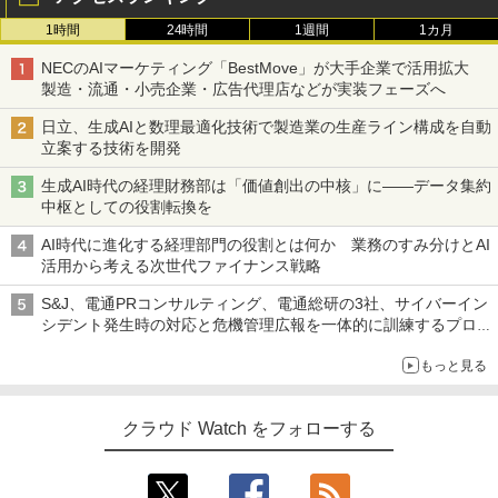
1時間
24時間
1週間
1カ月
NECのAIマーケティング「BestMove」が大手企業で活用拡大
製造・流通・小売企業・広告代理店などが実装フェーズへ
日立、生成AIと数理最適化技術で製造業の生産ライン構成を自動
立案する技術を開発
生成AI時代の経理財務部は「価値創出の中核」に――データ集約
中枢としての役割転換を
AI時代に進化する経理部門の役割とは何か 業務のすみ分けとAI
活用から考える次世代ファイナンス戦略
S&J、電通PRコンサルティング、電通総研の3社、サイバーイン
シデント発生時の対応と危機管理広報を一体的に訓練するプログ
ラムを提供
もっと見る
クラウド Watch をフォローする