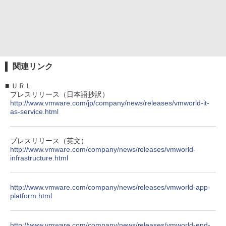
関連リンク
■
ＵＲＬ
プレスリリース（日本語抄訳）
http://www.vmware.com/jp/company/news/releases/vmworld-it-
as-service.html
プレスリリース（英文）
http://www.vmware.com/company/news/releases/vmworld-
infrastructure.html
http://www.vmware.com/company/news/releases/vmworld-app-
platform.html
http://www.vmware.com/company/news/releases/vmworld-end-