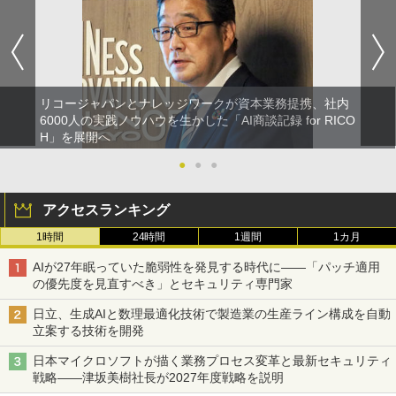
リコージャパンとナレッジワークが資本業務提携、社内
6000人の実践ノウハウを生かした「AI商談記録 for RICO
H」を展開へ
●
●
●
アクセスランキング
1時間
24時間
1週間
1カ月
AIが27年眠っていた脆弱性を発見する時代に――「パッチ適用
の優先度を見直すべき」とセキュリティ専門家
日立、生成AIと数理最適化技術で製造業の生産ライン構成を自動
立案する技術を開発
日本マイクロソフトが描く業務プロセス変革と最新セキュリティ
戦略――津坂美樹社長が2027年度戦略を説明