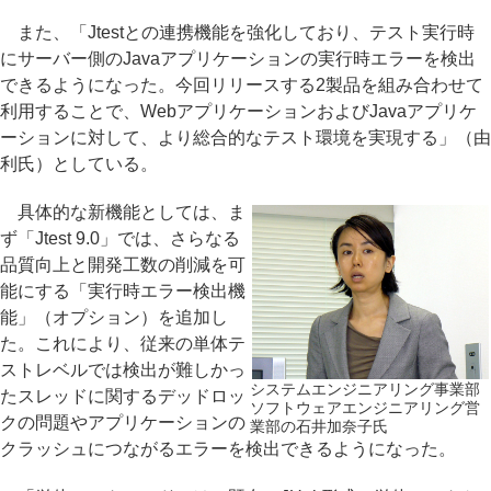
また、「Jtestとの連携機能を強化しており、テスト実行時
にサーバー側のJavaアプリケーションの実行時エラーを検出
できるようになった。今回リリースする2製品を組み合わせて
利用することで、WebアプリケーションおよびJavaアプリケ
ーションに対して、より総合的なテスト環境を実現する」（由
利氏）としている。
具体的な新機能としては、ま
ず「Jtest 9.0」では、さらなる
品質向上と開発工数の削減を可
能にする「実行時エラー検出機
能」（オプション）を追加し
た。これにより、従来の単体テ
ストレベルでは検出が難しかっ
システムエンジニアリング事業部
たスレッドに関するデッドロッ
ソフトウェアエンジニアリング営
クの問題やアプリケーションの
業部の石井加奈子氏
クラッシュにつながるエラーを検出できるようになった。