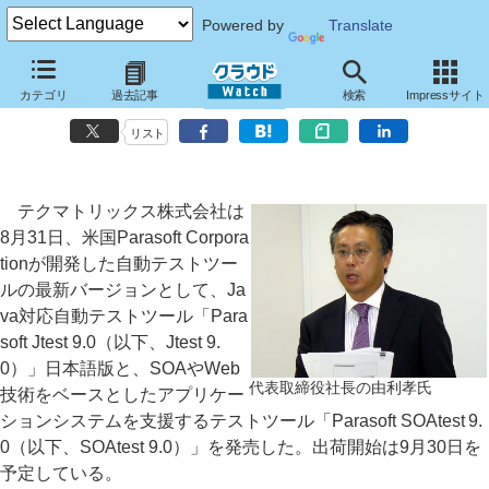
Powered by
Translate
テクマトリックス、自動テストツールの最新版「Jtest/SOAtest 9.0」
カテゴリ
過去記事
検索
Impressサイト
実行時エラー検出機能の追加など大幅強化
リスト
テクマトリックス株式会社は
8月31日、米国Parasoft Corpora
tionが開発した自動テストツー
ルの最新バージョンとして、Ja
va対応自動テストツール「Para
soft Jtest 9.0（以下、Jtest 9.
0）」日本語版と、SOAやWeb
代表取締役社長の由利孝氏
技術をベースとしたアプリケー
ションシステムを支援するテストツール「Parasoft SOAtest 9.
0（以下、SOAtest 9.0）」を発売した。出荷開始は9月30日を
予定している。