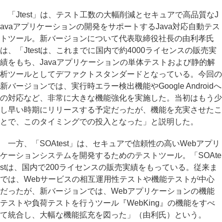
「Jtest」は、テスト工数の大幅削減とセキュアで高品質なJ
avaアプリケーションの開発をサポートするJava対応自動テス
トツール。新バージョンについて代表取締役社長の由利孝氏
は、「Jtestは、これまでに国内で約4000ライセンスの販売実
績をもち、Javaアプリケーションの単体テストおよび静的解
析ツールとしてデファクトスタンダードとなっている。今回の
新バージョンでは、実行時エラー検出機能やGoogle Androidへ
の対応など、非常に大きな機能強化を実施した。当初はもう少
し早い時期にリリースする予定だったが、機能を充実させたこ
とで、このタイミングでの投入となった」と説明した。
一方、「SOAtest」は、セキュアで信頼性の高いWebアプリ
ケーションシステムを開発するためのテストツール。「SOAte
stは、国内で200ライセンスの販売実績をもっている。従来ま
では、Webサービスの相互運用性テストや機能テストが中心
だったが、新バージョンでは、Webアプリケーションの機能
テストや負荷テストを行うツール『WebKing』の機能をすべ
て統合し、大幅な機能拡充を図った」（由利氏）という。