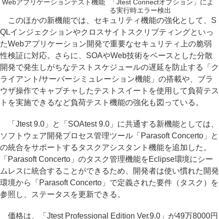
Webアプリケーションテスト機能
「Jtest Connectオプション」によ
る実行時エラー検出
このほかの新機能では、セキュリティ機能の強化として、S
QLインジェクションやクロスサイトスクリプティングといっ
たWebアプリケーション開発で重要なセキュリティ上の脆弱
性検証に対応。さらに、SOAやWeb技術をベースとした分散
開発で発生しがちなテストスケジュールの遅延を防止する「ク
ライアント/サーバーシミュレーション機能」の搭載や、ブラ
ウザ操作でキャプチャしたテストスイートを使用して負荷テス
トを実施できるなど負荷テスト機能の強化も図っている。
「Jtest 9.0」と「SOAtest 9.0」に共通する新機能としては、
ソフトウェア開発プロセス管理ツール「Parasoft Concerto」と
の統合をサポートするタスクアシスタント機能を追加した。
「Parasoft Concerto」のタスク管理機能をEclipse環境にシー
ムレスに統合することができるため、開発者は使い慣れた開発
環境から「Parasoft Concerto」で定義された要件（タスク）を
参照し、ステータスを更新できる。
価格は、「Jtest Professional Edition Ver.9.0」が49万8000円