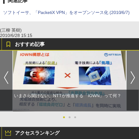
関連記事
ソフトイーサ、「PacketiX VPN」をオープンソース化 (2010/6/7)
(三柳 英樹)
2010/6/28 15:15
おすすめ記事
いまさら聞けない、NTTが推進する「IOWN」って何？
●
●
●
アクセスランキング