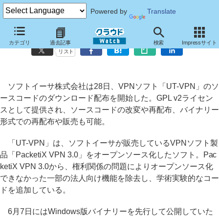
Powered by
Translate
ソフトイーサ、VPNソフト「UT-VPN」のソースコードを配布開始
カテゴリ
過去記事
検索
Impressサイト
リスト
ソフトイーサ株式会社は28日、VPNソフト「UT-VPN」のソ
ースコードのダウンロード配布を開始した。GPL v2ライセン
スとして提供され、ソースコードの改変や再配布、バイナリー
形式での再配布や販売も可能。
「UT-VPN」は、ソフトイーサが販売しているVPNソフト製
品「PacketiX VPN 3.0」をオープンソース化したソフト。Pac
ketiX VPN 3.0から、権利関係の問題によりオープンソース化
できなかった一部の法人向け機能を除去し、学術実験的なコー
ドを追加している。
6月7日にはWindows版バイナリーを先行して公開していた