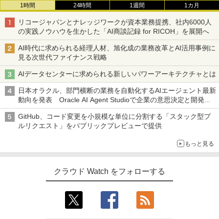
1時間
24時間
1週間
1カ月
リコージャパンとナレッジワークが資本業務提携、社内6000人
の実践ノウハウを生かした「AI商談記録 for RICOH」を展開へ
AI時代に求められる経理人材、旭化成の業務改革とAI活用事例に
見る次世代ファイナンス戦略
AIデータセンターに求められる新しいパワーアーキテクチャとは
日本オラクル、部門横断の業務を自動化するAIエージェント最新
動向を発表 Oracle AI Agent Studioで企業の意思決定と開発を
加速
GitHub、コード変更を小規模な単位に分割する「スタック型プ
ルリクエスト」をパブリックプレビューで提供
もっと見る
クラウド Watch をフォローする