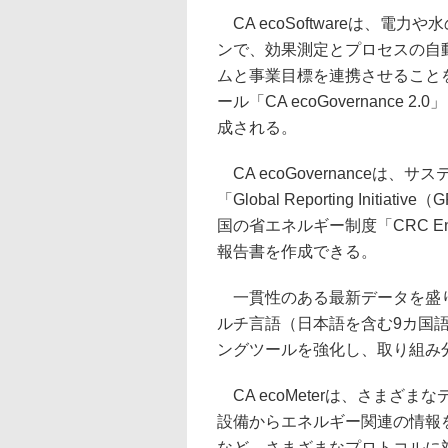
CA ecoSoftwareは、電
ンで、効果測定とプロセスの自
ムと事業目標を連携させることを
ール「CA ecoGovernance 2
成される。
CA ecoGovernanceは
「Global Reporting Initiati
国の省エネルギー制度「CRC Ener
報告書を作成できる。
一貫性のある最新データを盛り
ルチ言語（日本語を含む9カ国
ングツールを強化し、取り組み
CA ecoMeterは、さまざ
設備からエネルギー関連の情報を収集
など、さまざまなプロトコルに