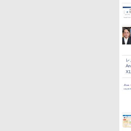
レ
An
X