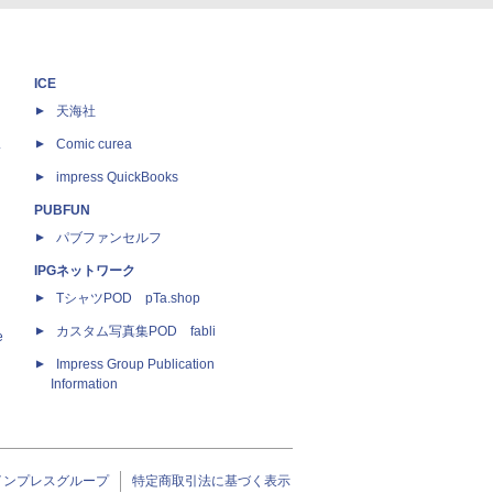
ICE
天海社
ス
Comic curea
impress QuickBooks
PUBFUN
パブファンセルフ
IPGネットワーク
TシャツPOD pTa.shop
カスタム写真集POD fabli
e
Impress Group Publication
Information
インプレスグループ
特定商取引法に基づく表示