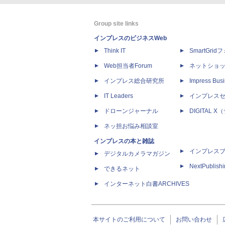
Group site links
インプレスのビジネスWeb
Think IT
SmartGri
Web担当者Forum
ネットショ
インプレス総合研究所
Impress Busi
IT Leaders
インプレス
ドローンジャーナル
DIGITAL
ネッ担お悩み相談室
インプレスの本と雑誌
インプレス
デジタルカメラマガジン
NextPublish
できるネット
インターネット白書ARCHIVES
本サイトのご利用について
お問い合わせ