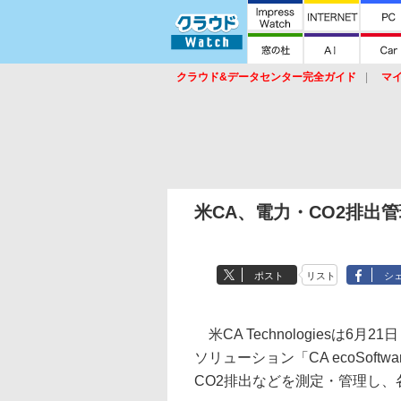
クラウド&データセンター完全ガイド
マ
サービス
セキュリティ
ネットワーク
スイッチ
ルータ
導入事例
イベ
米CA、電力・CO2排出
ポスト
リスト
シ
米CA Technologiesは
ソリューション「CA ecoSoft
CO2排出などを測定・管理し