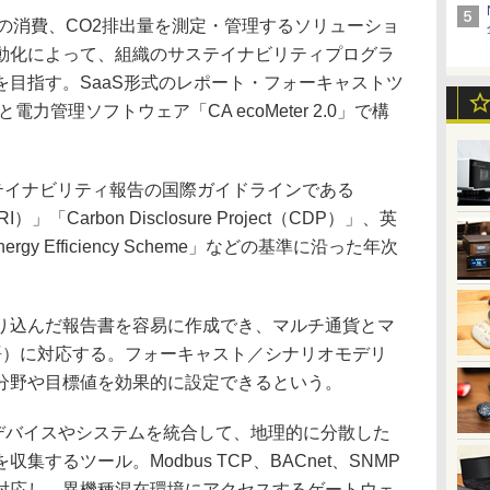
力や水の消費、CO2排出量を測定・管理するソリューショ
動化によって、組織のサステイナビリティプログラ
目指す。SaaS形式のレポート・フォーキャストツ
.0」と電力管理ソフトウェア「CA ecoMeter 2.0」で構
、サステイナビリティ報告の国際ガイドラインである
ve（GRI）」「Carbon Disclosure Project（CDP）」、英
gy Efficiency Scheme」などの基準に沿った年次
込んだ報告書を容易に作成でき、マルチ通貨とマ
語）に対応する。フォーキャスト／シナリオモデリ
分野や目標値を効果的に設定できるという。
まなデバイスやシステムを統合して、地理的に分散した
するツール。Modbus TCP、BACnet、SNMP
対応し、異機種混在環境にアクセスするゲートウェ