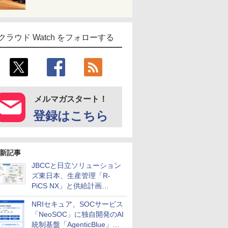
クラウド Watch をフォローする
メルマガスタート！
登録はこちら
新記事
JBCCと日立ソリューション
ズ東日本、生産管理「R-
PiCS NX」と供給計画
「scSQUARE ISP」の連携サ
NRIセキュア、SOCサービス
ービスを提供開始
「NeoSOC」に独自開発のAI
統制基盤「AgenticBlue」を