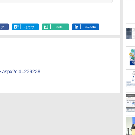
ェア
はてブ
note
LinkedIn
se.aspx?cid=239238