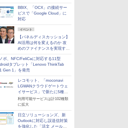
企業・広告代理店などが実装
BBIX、「OCX」の接続サー
フェーズへ
ビスで「Google Cloud」に
対応
イベント
【パネルディスカッション】
AI活用は何を変えるのか 攻
めのファイナンスを実現する
業務設計とマインドセット変
ノボ、NFC/FeliCaに対応する11型
革
droidタブレット「Lenovo ThinkTab
11 Gen 1」を発売
レコモット、「moconavi
LGWANクラウドゲートウェ
イサービス」で新たに5種類
のサービスと連携開始
利用可能サービスは計102種類
に拡大
日立ソリューションズ、新
Outlookに対応し誤送信対策
を強化した「活文 メール誤