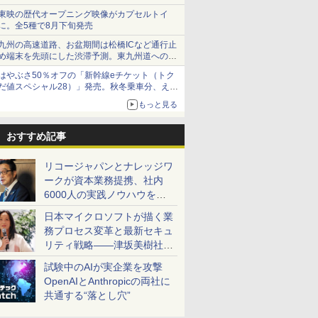
ショーツは1990円に
東映の歴代オープニング映像がカプセルトイ
に。全5種で8月下旬発売
九州の高速道路、お盆期間は松橋ICなど通行止
め端末を先頭にした渋滞予測。東九州道への迂
回は料金調整を実施
はやぶさ50％オフの「新幹線eチケット（トク
だ値スペシャル28）」発売。秋冬乗車分、えき
ねっと限定
もっと見る
おすすめ記事
リコージャパンとナレッジワ
ークが資本業務提携、社内
6000人の実践ノウハウを生
かした「AI商談記録 for
日本マイクロソフトが描く業
RICOH」を展開へ
務プロセス変革と最新セキュ
リティ戦略――津坂美樹社長
が2027年度戦略を説明
試験中のAIが実企業を攻撃
OpenAIとAnthropicの両社に
共通する“落とし穴”