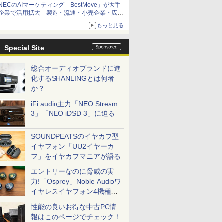
NECのAIマーケティング「BestMove」が大手
企業で活用拡大 製造・流通・小売企業・広告
代理店などが実装フェーズへ
もっと見る
Special Site
総合オーディオブランドに進
化するSHANLINGとは何者
か？
iFi audio主力「NEO Stream
3」「NEO iDSD 3」に迫る
SOUNDPEATSのイヤカフ型
イヤフォン「UU2イヤーカ
フ」をイヤカフマニアが語る
エントリーなのに脅威の実
力!「Osprey」Noble Audioワ
イヤレスイヤフォン4機種を
一気に聴く
性能の良いお得な中古PC情
報はこのページでチェック！