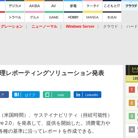
イグレーション
ニューノーマル
Windows Server
クラウド
ハード
トピック
ストレージ（HW）
オープンソース
SaaS
標的型
ント
管理レポーティングソリューション発表
1
ェア
はてブ
note
LinkedIn
6月21日（米国時間）、サステイナビリティ（持続可能性）
ware 2.0」を発表して、提供を開始した。消費電力や
、各種の基準に沿ってレポートを作成できる。