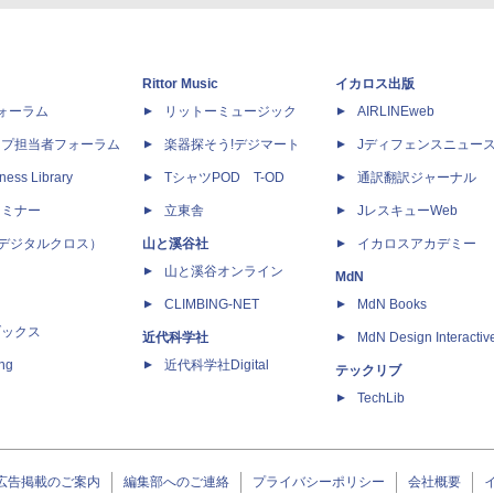
Rittor Music
イカロス出版
dフォーラム
リットーミュージック
AIRLINEweb
ップ担当者フォーラム
楽器探そう!デジマート
Jディフェンスニュー
ness Library
TシャツPOD T-OD
通訳翻訳ジャーナル
セミナー
立東舎
JレスキューWeb
 X（デジタルクロス）
山と溪谷社
イカロスアカデミー
山と溪谷オンライン
MdN
CLIMBING-NET
MdN Books
ブックス
近代科学社
MdN Design Interactiv
ing
近代科学社Digital
テックリブ
TechLib
広告掲載のご案内
編集部へのご連絡
プライバシーポリシー
会社概要