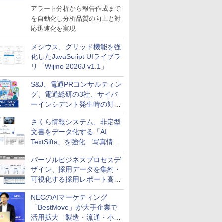
導入
アラート分析から報告作成まで
を自動化し分析品質の向上と対
応迅速化を実現
メシウス、グリッド機能を強
化したJavaScript UIライブラ
リ「Wijmo 2026J v1.1」
S&J、電通PRコンサルティン
グ、電通総研の3社、サイバ
ーインシデント発生時の対応
と危機管理広報を一体的に訓
さくら情報システム、非定型
練するプログラムを提供
文書をデータ化する「AI
TextSifta」を強化 写真情報
のデータ化などに対応
パーソルビジネスプロセスデ
ザイン、採用データを集約・
可視化する採用レポート高速
化サービスを提供
NECのAIマーケティング
「BestMove」が大手企業で
活用拡大 製造・流通・小売