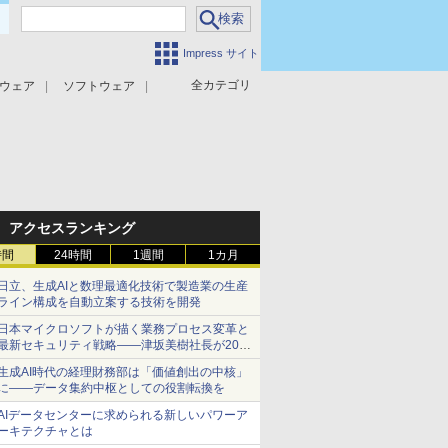
Impress サイト
全カテゴリ
ウェア
ソフトウェア
攻撃対策
マルウェア対策
アクセスランキング
時間
24時間
1週間
1カ月
日立、生成AIと数理最適化技術で製造業の生産
ライン構成を自動立案する技術を開発
日本マイクロソフトが描く業務プロセス変革と
最新セキュリティ戦略――津坂美樹社長が2027
年度戦略を説明
生成AI時代の経理財務部は「価値創出の中核」
に――データ集約中枢としての役割転換を
AIデータセンターに求められる新しいパワーア
ーキテクチャとは