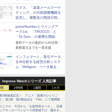
送信防止アドインサービス」
ラクス、「楽楽メールマーケ
を提供
ティング」の日程調整機能を
拡充し、複数名の商談日程調
整を効率化
primeNumberとウイングア
ーク1st、「TROCCO」と
「Dr.Sum」の連携を開始
基幹データの集約からAI活用・
業務還元までを一貫支援
インフォマート、取引データ
をAI分析する経営分析システ
ム「IMAgent」ベータ版を提
供
Impress Watchシリーズ 人気記事
時間
24時間
1週間
1カ月
第3期放送記念！ アニメ「薬屋のひとりご
と」第1期・第2期全話を「TVer」にて期間限定
で順次無料配信開始
ユニクロ、今日から「お盆特別セール」。涼感
シアサッカーワンピース待望値下げ、撥水ギア