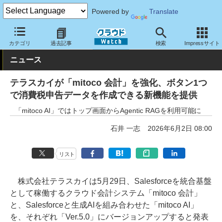
Powered by
Translate
クラウド Watch
サービス・ソフト
サービス
業務関連
カテゴリ
過去記事
検索
Impressサイト
ニュース
テラスカイが「mitoco 会計」を強化、ボタン1つ
で消費税申告データを作成できる新機能を提供
「mitoco AI」ではトップ画面からAgentic RAGを利用可能に
石井 一志
2026年6月2日 08:00
リスト
株式会社テラスカイは5月29日、Salesforceを統合基盤
として稼働するクラウド会計システム「mitoco 会計」
と、Salesforceと生成AIを組み合わせた「mitoco AI」
を、それぞれ「Ver.5.0」にバージョンアップすると発表