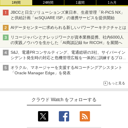
1時間
24時間
1週間
1カ月
JBCCと日立ソリューションズ東日本、生産管理「R-PiCS NX」
と供給計画「scSQUARE ISP」の連携サービスを提供開始
AIデータセンターに求められる新しいパワーアーキテクチャとは
リコージャパンとナレッジワークが資本業務提携、社内6000人
の実践ノウハウを生かした「AI商談記録 for RICOH」を展開へ
S&J、電通PRコンサルティング、電通総研の3社、サイバーイン
シデント発生時の対応と危機管理広報を一体的に訓練するプログ
ラムを提供
オラクル、マネージャーを支援するAIコーチングアシスタント
「Oracle Manager Edge」を発表
もっと見る
クラウド Watch をフォローする