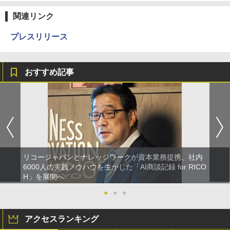
関連リンク
プレスリリース
おすすめ記事
リコージャパンとナレッジワークが資本業務提携、社内
6000人の実践ノウハウを生かした「AI商談記録 for RICO
H」を展開へ
●
●
●
アクセスランキング