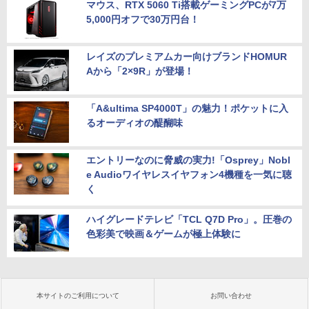
マウス、RTX 5060 Ti搭載ゲーミングPCが7万
5,000円オフで30万円台！
レイズのプレミアムカー向けブランドHOMUR
Aから「2×9R」が登場！
「A&ultima SP4000T」の魅力！ポケットに入
るオーディオの醍醐味
エントリーなのに脅威の実力!「Osprey」Nobl
e Audioワイヤレスイヤフォン4機種を一気に聴
く
ハイグレードテレビ「TCL Q7D Pro」。圧巻の
色彩美で映画＆ゲームが極上体験に
本サイトのご利用について
お問い合わせ