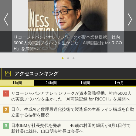
リコージャパンとナレッジワークが資本業務提携、社内
6000人の実践ノウハウを生かした「AI商談記録 for RICO
H」を展開へ
●
●
●
アクセスランキング
1時間
24時間
1週間
1カ月
リコージャパンとナレッジワークが資本業務提携、社内6000人
の実践ノウハウを生かした「AI商談記録 for RICOH」を展開へ
日立、生成AIと数理最適化技術で製造業の生産ライン構成を自動
立案する技術を開発
日本IBMが社長交代を発表――46歳の村田将輝氏が8月1日付で
新社長に就任、山口明夫社長は会長へ