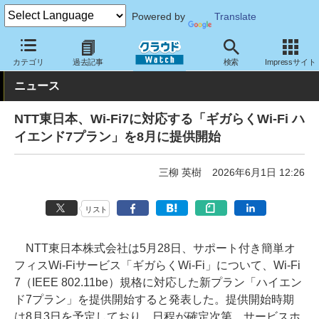
Powered by
Translate
クラウド Watch
ネットワーク
無線LAN
カテゴリ
過去記事
検索
Impressサイト
ニュース
NTT東日本、Wi-Fi7に対応する「ギガらくWi-Fi ハ
イエンド7プラン」を8月に提供開始
三柳 英樹
2026年6月1日 12:26
リスト
NTT東日本株式会社は5月28日、サポート付き簡単オ
フィスWi-Fiサービス「ギガらくWi-Fi」について、Wi-Fi
7（IEEE 802.11be）規格に対応した新プラン「ハイエン
ド7プラン」を提供開始すると発表した。提供開始時期
は8月3日を予定しており、日程が確定次第、サービスホ