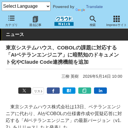
Powered by
Translate
クラウド Watch
サービス・ソフト
サービス
その他
カテゴリ
過去記事
検索
Impressサイト
ニュース
東京システムハウス、COBOLの課題に対応する
「AIベテランエンジニア」に暗黙知のドキュメン
ト化やClaude Code連携機能を追加
三柳 英樹
2026年5月14日 10:00
リスト
東京システムハウス株式会社は13日、ベテランエンジ
ニアに代わり、AIがCOBOLの仕様書作成や質疑応答に対
応する「AIベテランエンジニア」の最新バージョン（v1.
2）をリリースしたと発表した。