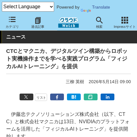
Powered by
Translate
クラウド Watch
サービス・ソフト
サービス
教育・トレーニン
カテゴリ
過去記事
検索
Impressサイト
ニュース
CTCとマクニカ、デジタルツイン構築からロボッ
ト実機操作までを学べる実践プログラム「フィジ
カルAIトレーニング」を提供
三柳 英樹
2026年5月14日 09:00
リスト
伊藤忠テクノソリューションズ株式会社（以下、CT
C）と株式会社マクニカは13日、NVIDIAのプラットフォ
ームを活用した「フィジカルAIトレーニング」を提供開
始します。