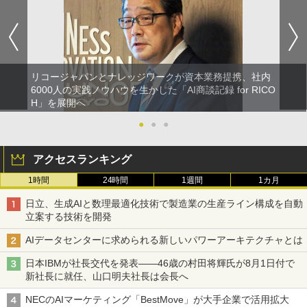
リコージャパンとナレッジワークが資本業務提携、社内
6000人の実践ノウハウを生かした「AI商談記録 for RICO
H」を展開へ
●
●
●
アクセスランキング
1時間
24時間
1週間
1カ月
日立、生成AIと数理最適化技術で製造業の生産ライン構成を自動
立案する技術を開発
AIデータセンターに求められる新しいパワーアーキテクチャとは
日本IBMが社長交代を発表――46歳の村田将輝氏が8月1日付で
新社長に就任、山口明夫社長は会長へ
NECのAIマーケティング「BestMove」が大手企業で活用拡大