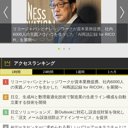
リコージャパンとナレッジワークが資本業務提携、社内
6000人の実践ノウハウを生かした「AI商談記録 for RICO
H」を展開へ
●
●
●
アクセスランキング
1時間
24時間
1週間
1カ月
リコージャパンとナレッジワークが資本業務提携、社内6000人
の実践ノウハウを生かした「AI商談記録 for RICOH」を展開へ
日立、生成AIと数理最適化技術で製造業の生産ライン構成を自動
立案する技術を開発
日立ソリューションズ、新Outlookに対応し誤送信対策を強化し
た「活文 メール誤送信防止アドインサービス」を提供
AIデータセンターに求められる新しいパワーアーキテクチャとは