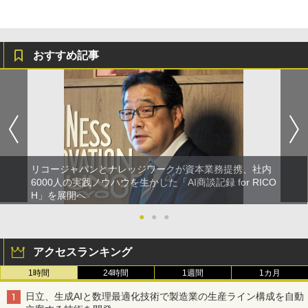
おすすめ記事
リコージャパンとナレッジワークが資本業務提携、社内
6000人の実践ノウハウを生かした「AI商談記録 for RICO
H」を展開へ
●
●
●
アクセスランキング
1時間
24時間
1週間
1カ月
日立、生成AIと数理最適化技術で製造業の生産ライン構成を自動