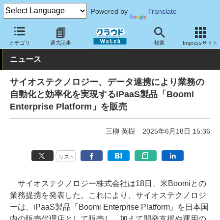
Powered by
Translate
クラウド Watch
サービス・ソフト
サービス
開発関連
カテゴリ
過去記事
検索
Impressサイト
ニュース
サイオステクノロジー、データ連携により業務の
自動化と効率化を実現するiPaaS製品「Boomi
Enterprise Platform」を販売
三柳 英樹
2025年6月18日 15:36
リスト
サイオステクノロジー株式会社は18日、米Boomiとの
業務提携を発表した。これにより、サイオステクノロジ
ーは、iPaaS製品「Boomi Enterprise Platform」を日本国
内の販売代理店として販売し、加えて開発支援や運用の