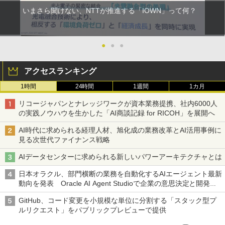
いまさら聞けない、NTTが推進する「IOWN」って何？
●
●
●
アクセスランキング
1時間
24時間
1週間
1カ月
リコージャパンとナレッジワークが資本業務提携、社内6000人
の実践ノウハウを生かした「AI商談記録 for RICOH」を展開へ
AI時代に求められる経理人材、旭化成の業務改革とAI活用事例に
見る次世代ファイナンス戦略
AIデータセンターに求められる新しいパワーアーキテクチャとは
日本オラクル、部門横断の業務を自動化するAIエージェント最新
動向を発表 Oracle AI Agent Studioで企業の意思決定と開発を
加速
GitHub、コード変更を小規模な単位に分割する「スタック型プ
ルリクエスト」をパブリックプレビューで提供