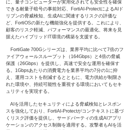
に、量子コンピューターが実用化されても安全性を確保
できる耐量子暗号の事前対応、FortiAI-ProtectによるAIド
リブンの脅威検知、生成AIに関連するリスクの評価な
ど、FortiOSの新たな機能強化を提供する。これにより、
顧客のリスク軽減、パフォーマンスの最適化、将来を見
据えたハイブリッドIT環境の構築を支援する。
FortiGate 700Gシリーズは、業界平均に比べて7倍のフ
ァイアウォールスループット（164Gbps）と4倍の脅威
保護（26Gbps）を提供し、高速で安全な運用を確保す
る。1Gbpsあたりの消費電力を業界平均の7分の1に抑
え、運用コストを削減するとともに、電力供給が制限さ
れた環境や、持続可能性を重視する環境においてもセキ
ュリティを実現する。
AIを活用したセキュリティによる脅威検知とレスポン
スを強化しており、FortiAI-Protectがコンテキストに基づ
くリスク評価を提供し、サードパーティの生成AIアプリ
ケーションのアクセス制御を適用する。攻撃者もAIを活