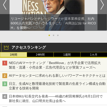
リコージャパンとナレッジワークが資本業務提携、社内
6000人の実践ノウハウを生かした「AI商談記録 for RICO
H」を展開へ
●
●
●
アクセスランキング
1時間
24時間
1週間
1カ月
NECのAIマーケティング「BestMove」が大手企業で活用拡大
製造・流通・小売企業・広告代理店などが実装フェーズへ
AIデータセンターに求められる新しいパワーアーキテクチャとは
日立、生成AIと数理最適化技術で製造業の生産ライン構成を自動
立案する技術を開発
日本IBMが社長交代を発表――46歳の村田将輝氏が8月1日付で
新社長に就任、山口明夫社長は会長へ