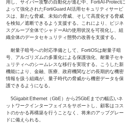
用し、サイバー攻撃の自動化が進む中、FortiAI-Protectに
よって強化されたFortiGuard AI活用セキュリティサービ
スは、新たな脅威、未知の脅威、そして高度化する脅威
を検知／遮断できるよう支援する。これにより、ビジネ
スグループ全体でシャドーAIの使用状況を可視化し、組
織全体のデータセキュリティ態勢の改善を支援する。
耐量子暗号への対応準備として、FortiOSは耐量子暗
号、アルゴリズムの多重化による保護強化、耐量子セキ
ュリティへのシームレスな移行を実現する。こうした新
機能により、金融、医療、政府機関などの長期的な機密
情報を扱う組織が、量子時代の脅威から機密データを保
護できるようになる。
5Gigabit Ethernet（GbE）から25GbEまでの幅広いネ
ットワークインターフェイスをサポートし、顧客はコス
トのかかる再構築を行うことなく、将来のアップグレー
ドに備えられる。