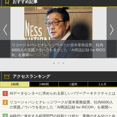
おすすめ記事
リコージャパンとナレッジワークが資本業務提携、社内
6000人の実践ノウハウを生かした「AI商談記録 for RICO
H」を展開へ
●
●
●
アクセスランキング
1時間
24時間
1週間
1カ月
AIデータセンターに求められる新しいパワーアーキテクチャとは
リコージャパンとナレッジワークが資本業務提携、社内6000人
の実践ノウハウを生かした「AI商談記録 for RICOH」を展開へ
AI時代に進化する経理部門の役割とは何か 業務のすみ分けとAI