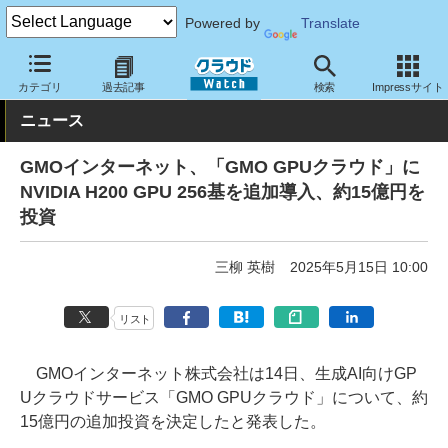
Powered by
Translate
クラウド Watch
ハード・インフラ
パブリッククラウド
その他
カテゴリ
過去記事
検索
Impressサイト
ニュース
GMOインターネット、「GMO GPUクラウド」に
NVIDIA H200 GPU 256基を追加導入、約15億円を
投資
三柳 英樹
2025年5月15日 10:00
リスト
GMOインターネット株式会社は14日、生成AI向けGP
Uクラウドサービス「GMO GPUクラウド」について、約
15億円の追加投資を決定したと発表した。