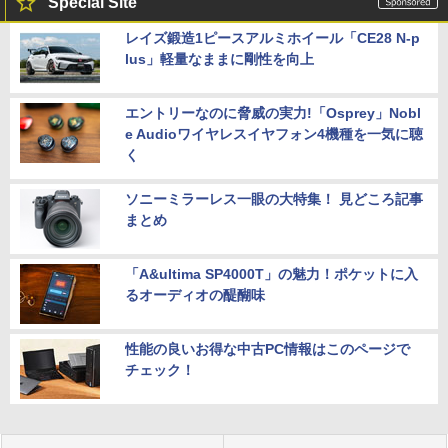
Special Site
レイズ鍛造1ピースアルミホイール「CE28 N-p
lus」軽量なままに剛性を向上
エントリーなのに脅威の実力!「Osprey」Nobl
e Audioワイヤレスイヤフォン4機種を一気に聴
く
ソニーミラーレス一眼の大特集！ 見どころ記事
まとめ
「A&ultima SP4000T」の魅力！ポケットに入
るオーディオの醍醐味
性能の良いお得な中古PC情報はこのページで
チェック！