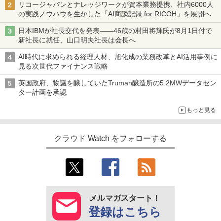
リコージャパンとナレッジワークが資本業務提携、社内6000人
の実践ノウハウを生かした「AI商談記録 for RICOH」を展開へ
日本IBMが社長交代を発表――46歳の村田将輝氏が8月1日付で
新社長に就任、山口明夫社長は会長へ
AI時代に求められる経理人材、旭化成の業務改革とAI活用事例に
見る次世代ファイナンス戦略
英国政府、物議を醸していたTruman醸造所の5.2MWデータセン
ター計画を承認
もっと見る
クラウド Watch をフォローする
メルマガスタート！
登録はこちら