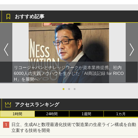
おすすめ記事
リコージャパンとナレッジワークが資本業務提携、社内
6000人の実践ノウハウを生かした「AI商談記録 for RICO
H」を展開へ
●
●
●
アクセスランキング
1時間
24時間
1週間
1カ月
日立、生成AIと数理最適化技術で製造業の生産ライン構成を自動
立案する技術を開発