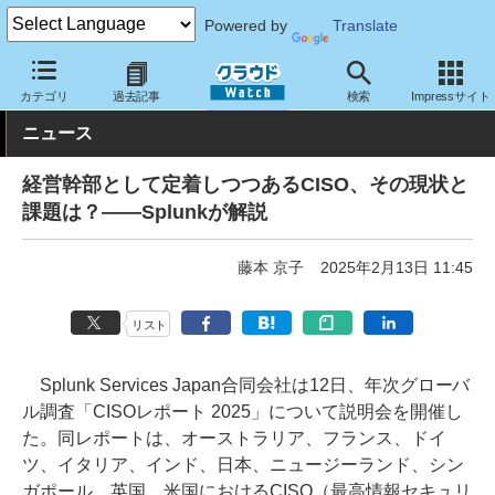
Powered by
Translate
クラウド Watch
トピック
調査・予測
カテゴリ
過去記事
検索
Impressサイト
ニュース
経営幹部として定着しつつあるCISO、その現状と
課題は？――Splunkが解説
藤本 京子
2025年2月13日 11:45
リスト
Splunk Services Japan合同会社は12日、年次グローバ
ル調査「CISOレポート 2025」について説明会を開催し
た。同レポートは、オーストラリア、フランス、ドイ
ツ、イタリア、インド、日本、ニュージーランド、シン
ガポール、英国、米国におけるCISO（最高情報セキュリ