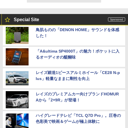
Special Site
鳥肌ものの「DENON HOME」サウンドを体感
した！
「A&ultima SP4000T」の魅力！ポケットに入
るオーディオの醍醐味
レイズ鍛造1ピースアルミホイール「CE28 N-p
lus」軽量なままに剛性を向上
レイズのプレミアムカー向けブランドHOMUR
Aから「2×9R」が登場！
ハイグレードテレビ「TCL Q7D Pro」。圧巻の
色彩美で映画＆ゲームが極上体験に