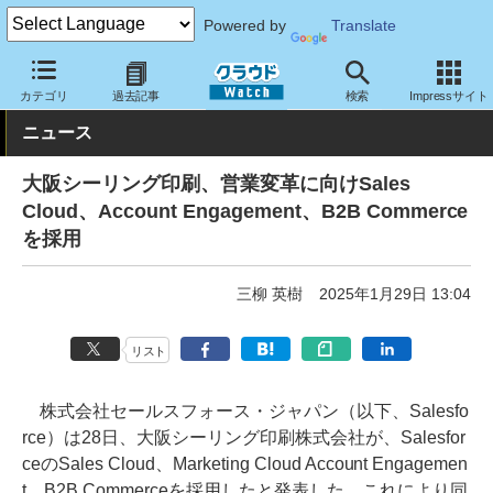
Powered by
Translate
クラウド Watch
トピック
導入事例
クラウド
カテゴリ
過去記事
検索
Impressサイト
ニュース
大阪シーリング印刷、営業変革に向けSales
Cloud、Account Engagement、B2B Commerce
を採用
三柳 英樹
2025年1月29日 13:04
リスト
株式会社セールスフォース・ジャパン（以下、Salesfo
rce）は28日、大阪シーリング印刷株式会社が、Salesfor
ceのSales Cloud、Marketing Cloud Account Engagemen
t、B2B Commerceを採用したと発表した。これにより同