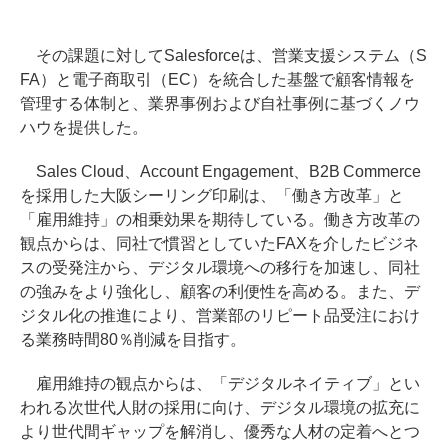
その課題に対してSalesforceは、営業支援システム（S
FA）と電子商取引（EC）を統合した基盤で顧客情報を
管理する体制と、業界事例および自社事例に基づくノウ
ハウを提供した。
Sales Cloud、Account Engagement、B2B Commerce
を採用した大阪シーリング印刷は、「働き方改革」と
「雇用維持」の相乗効果を期待している。働き方改革の
観点からは、同社で慣習としていたFAXを介したビジネ
スの受発注から、デジタル環境への移行を加速し、同社
の強みをより強化し、顧客の利便性を高める。また、デ
ジタル化の推進により、営業部のリピート品受注におけ
る業務時間80％削減を目指す。
雇用維持の観点からは、「デジタルネイティブ」とい
われる次世代人財の採用に向け、デジタル環境の拡充に
より世代間ギャップを解消し、優秀な人材の定着へとつ