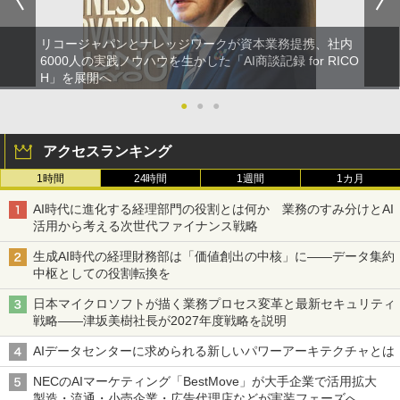
リコージャパンとナレッジワークが資本業務提携、社内
6000人の実践ノウハウを生かした「AI商談記録 for RICO
H」を展開へ
●
●
●
アクセスランキング
1時間
24時間
1週間
1カ月
AI時代に進化する経理部門の役割とは何か 業務のすみ分けとAI
活用から考える次世代ファイナンス戦略
生成AI時代の経理財務部は「価値創出の中核」に――データ集約
中枢としての役割転換を
日本マイクロソフトが描く業務プロセス変革と最新セキュリティ
戦略――津坂美樹社長が2027年度戦略を説明
AIデータセンターに求められる新しいパワーアーキテクチャとは
NECのAIマーケティング「BestMove」が大手企業で活用拡大
製造・流通・小売企業・広告代理店などが実装フェーズへ