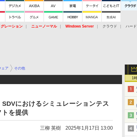
イグレーション
ニューノーマル
Windows Server
クラウド
ハード
トピック
ストレージ（HW）
オープンソース
SaaS
標的型
ント
ウェア
その他
1
SDVにおけるシミュレーションテス
フトを提供
三柳 英樹
2025年1月17日 13:00