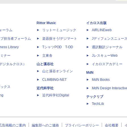
Rittor Music
イカロス出版
dフォーラム
リットーミュージック
AIRLINEweb
ップ担当者フォーラム
楽器探そう!デジマート
Jディフェンスニュー
ness Library
TシャツPOD T-OD
通訳翻訳ジャーナル
セミナー
立東舎
JレスキューWeb
 X（デジタルクロス）
山と溪谷社
イカロスアカデミー
山と溪谷オンライン
MdN
CLIMBING-NET
MdN Books
ブックス
近代科学社
MdN Design Interactiv
ing
近代科学社Digital
テックリブ
TechLib
広告掲載のご案内
編集部へのご連絡
プライバシーポリシー
会社概要