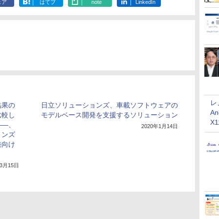
ェア
はてブ
note
LinkedIn
レ
結果の
日立ソリューションズ、車載ソフトウェアの
An
比較し
モデルベース開発を支援するソリューション
X
――、
2020年1月14日
ョンズ
発向け
年3月15日