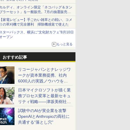
カルディ、オンライン限定「ネコバッグ＆タン
ブラーセット」を一般販売。7月の抽選販売の
当選無効分
【家電レビュー】手ごわい雑草との戦い、コメ
リの草刈機で完全勝利 掃除機感覚で使えた
スターバックス、横浜に“文化財カフェ”8月10日
オープン
もっと見る
おすすめ記事
リコージャパンとナレッジワ
ークが資本業務提携、社内
6000人の実践ノウハウを生
かした「AI商談記録 for
日本マイクロソフトが描く業
RICOH」を展開へ
務プロセス変革と最新セキュ
リティ戦略――津坂美樹社長
が2027年度戦略を説明
試験中のAIが実企業を攻撃
OpenAIとAnthropicの両社に
共通する“落とし穴”