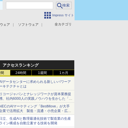
Impress サイト
全カテゴリ
ウェア
ソフトウェア
攻撃対策
マルウェア対策
アクセスランキング
時間
24時間
1週間
1カ月
AIデータセンターに求められる新しいパワーア
ーキテクチャとは
リコージャパンとナレッジワークが資本業務提
携、社内6000人の実践ノウハウを生かした「AI
商談記録 for RICOH」を展開へ
NECのAIマーケティング「BestMove」が大手
企業で活用拡大 製造・流通・小売企業・広告
代理店などが実装フェーズへ
日立、生成AIと数理最適化技術で製造業の生産
ライン構成を自動立案する技術を開発