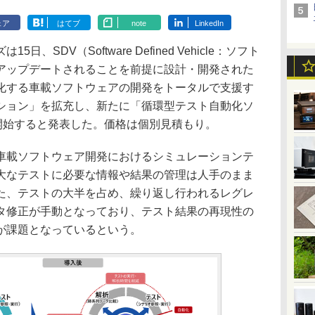
ェア
はてブ
note
LinkedIn
SDV（Software Defined Vehicle：ソフト
アップデートされることを前提に設計・開発された
化する車載ソフトウェアの開発をトータルで支援す
ション」を拡充し、新たに「循環型テスト自動化ソ
開始すると発表した。価格は個別見積もり。
載ソフトウェア開発におけるシミュレーションテ
大なテストに必要な情報や結果の管理は人手のまま
た、テストの大半を占め、繰り返し行われるレグレ
タ修正が手動となっており、テスト結果の再現性の
が課題となっているという。