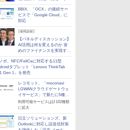
企業・広告代理店などが実装
BBIX、「OCX」の接続サー
フェーズへ
ビスで「Google Cloud」に
対応
イベント
【パネルディスカッション】
AI活用は何を変えるのか 攻
めのファイナンスを実現する
業務設計とマインドセット変
ノボ、NFC/FeliCaに対応する11型
革
droidタブレット「Lenovo ThinkTab
11 Gen 1」を発売
レコモット、「moconavi
LGWANクラウドゲートウェ
イサービス」で新たに5種類
のサービスと連携開始
利用可能サービスは計102種類
に拡大
日立ソリューションズ、新
Outlookに対応し誤送信対策
を強化した「活文 メール誤