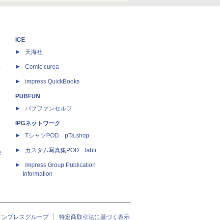
ICE
天海社
ス
Comic curea
impress QuickBooks
PUBFUN
パブファンセルフ
IPGネットワーク
TシャツPOD pTa.shop
カスタム写真集POD fabli
e
Impress Group Publication
Information
インプレスグループ
特定商取引法に基づく表示