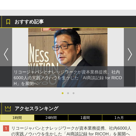
おすすめ記事
リコージャパンとナレッジワークが資本業務提携、社内
6000人の実践ノウハウを生かした「AI商談記録 for RICO
H」を展開へ
●
●
●
アクセスランキング
1時間
24時間
1週間
1カ月
リコージャパンとナレッジワークが資本業務提携、社内6000人
の実践ノウハウを生かした「AI商談記録 for RICOH」を展開へ