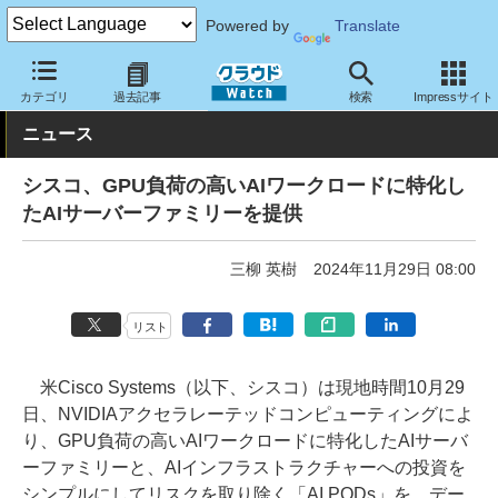
Powered by
Translate
クラウド Watch
ハード・インフラ
ハードウェア
サーバー
カテゴリ
過去記事
検索
Impressサイト
ニュース
シスコ、GPU負荷の高いAIワークロードに特化し
たAIサーバーファミリーを提供
三柳 英樹
2024年11月29日 08:00
リスト
米Cisco Systems（以下、シスコ）は現地時間10月29
日、NVIDIAアクセラレーテッドコンピューティングによ
り、GPU負荷の高いAIワークロードに特化したAIサーバ
ーファミリーと、AIインフラストラクチャーへの投資を
シンプルにしてリスクを取り除く「AI PODs」を、デー