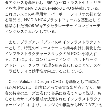
タアクセスを高速化し、堅牢なゼロトラストセキュリテ
ィを実現するNVIDIA BlueField-3 DPUを搭載している。
これはシスコのAI専用サーバーポートフォリオの初とな
る製品で、NVIDIA HGXプラットフォームを基盤として
構築された初の8-Wayアクセラレーテッドコンピューテ
ィングシステムだとしている。
また、プラグアンドプレイのAIインフラストラクチャ
ーとして、特定のAIユースケースや業界向けに特化した
インフラストラクチャースタックのAI PODsを導入す
る。これにより、コンピューティング、ネットワーク、
ストレージ、クラウド管理を組み合わせることで、スケ
ーラビリティと効率性が向上するとしている。
Cisco Validated Design（CVD）を基盤として構築さ
れたAI PODsは、顧客にとって確実な出発点となり、顧
客の特定のニーズに応じて容易に適応できると説明。あ
らかじめサイズや構成が決定されたインフラストラクチ
ャーバンドルにより、エッジでの推論からNVIDIAアクセ