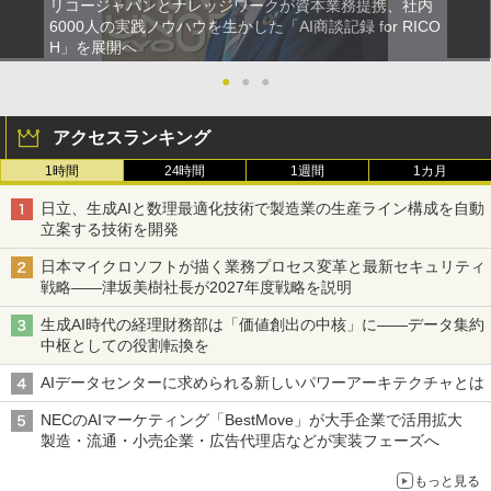
リコージャパンとナレッジワークが資本業務提携、社内
6000人の実践ノウハウを生かした「AI商談記録 for RICO
H」を展開へ
●
●
●
アクセスランキング
1時間
24時間
1週間
1カ月
日立、生成AIと数理最適化技術で製造業の生産ライン構成を自動
立案する技術を開発
日本マイクロソフトが描く業務プロセス変革と最新セキュリティ
戦略――津坂美樹社長が2027年度戦略を説明
生成AI時代の経理財務部は「価値創出の中核」に――データ集約
中枢としての役割転換を
AIデータセンターに求められる新しいパワーアーキテクチャとは
NECのAIマーケティング「BestMove」が大手企業で活用拡大
製造・流通・小売企業・広告代理店などが実装フェーズへ
もっと見る