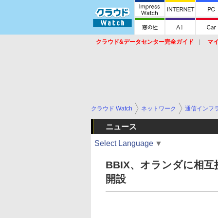
クラウド&データセンター完全ガイド
マ
サービス
セキュリティ
ネットワーク
スイッチ
ルータ
導入事例
イベ
クラウド Watch
ネットワーク
通信インフ
ニュース
Select Language
▼
BBIX、オランダに相
開設