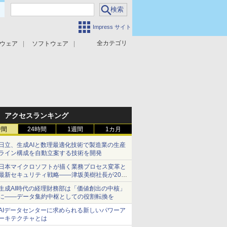
Impress サイト
全カテゴリ
ウェア
ソフトウェア
攻撃対策
マルウェア対策
アクセスランキング
時間
24時間
1週間
1カ月
日立、生成AIと数理最適化技術で製造業の生産
ライン構成を自動立案する技術を開発
日本マイクロソフトが描く業務プロセス変革と
最新セキュリティ戦略――津坂美樹社長が2027
年度戦略を説明
生成AI時代の経理財務部は「価値創出の中核」
に――データ集約中枢としての役割転換を
AIデータセンターに求められる新しいパワーア
ーキテクチャとは