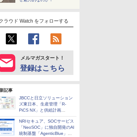
クラウド Watch をフォローする
メルマガスタート！
登録はこちら
新記事
JBCCと日立ソリューション
ズ東日本、生産管理「R-
PiCS NX」と供給計画
「scSQUARE ISP」の連携サ
NRIセキュア、SOCサービス
ービスを提供開始
「NeoSOC」に独自開発のAI
統制基盤「AgenticBlue」を