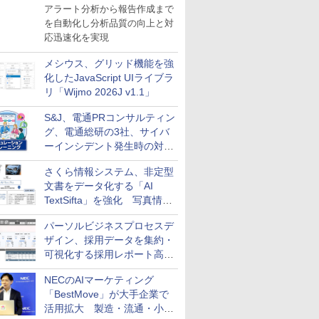
導入
アラート分析から報告作成まで
を自動化し分析品質の向上と対
応迅速化を実現
メシウス、グリッド機能を強
化したJavaScript UIライブラ
リ「Wijmo 2026J v1.1」
S&J、電通PRコンサルティン
グ、電通総研の3社、サイバ
ーインシデント発生時の対応
と危機管理広報を一体的に訓
さくら情報システム、非定型
練するプログラムを提供
文書をデータ化する「AI
TextSifta」を強化 写真情報
のデータ化などに対応
パーソルビジネスプロセスデ
ザイン、採用データを集約・
可視化する採用レポート高速
化サービスを提供
NECのAIマーケティング
「BestMove」が大手企業で
活用拡大 製造・流通・小売