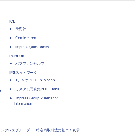
ICE
天海社
ス
Comic curea
impress QuickBooks
PUBFUN
パブファンセルフ
IPGネットワーク
TシャツPOD pTa.shop
カスタム写真集POD fabli
e
Impress Group Publication
Information
インプレスグループ
特定商取引法に基づく表示