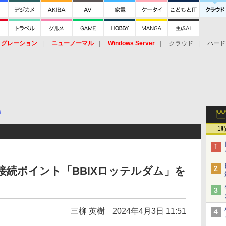
イグレーション
ニューノーマル
Windows Server
クラウド
ハード
トピック
ストレージ（HW）
オープンソース
SaaS
標的型
ント
ラ
1
互接続ポイント「BBIXロッテルダム」を
三柳 英樹
2024年4月3日 11:51