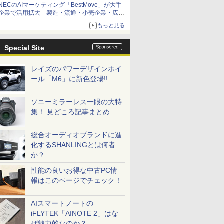
NECのAIマーケティング「BestMove」が大手
企業で活用拡大 製造・流通・小売企業・広告
代理店などが実装フェーズへ
もっと見る
Special Site
レイズのパワーデザインホイ
ール「M6」に新色登場!!
ソニーミラーレス一眼の大特
集！ 見どころ記事まとめ
総合オーディオブランドに進
化するSHANLINGとは何者
か？
性能の良いお得な中古PC情
報はこのページでチェック！
AIスマートノートの
iFLYTEK「AINOTE 2」はな
ぜ魅力的なのか？