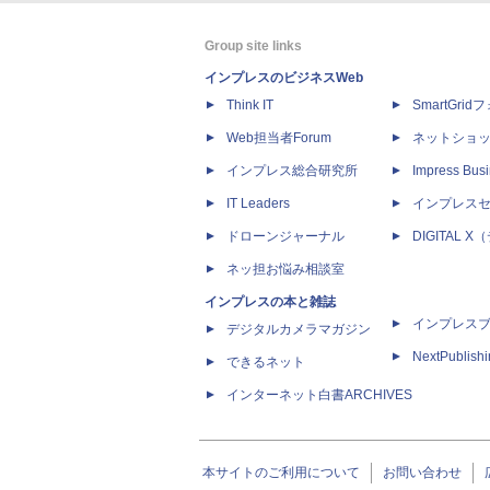
Group site links
インプレスのビジネスWeb
Think IT
SmartGri
Web担当者Forum
ネットショ
インプレス総合研究所
Impress Busi
IT Leaders
インプレス
ドローンジャーナル
DIGITAL
ネッ担お悩み相談室
インプレスの本と雑誌
インプレス
デジタルカメラマガジン
NextPublish
できるネット
インターネット白書ARCHIVES
本サイトのご利用について
お問い合わせ