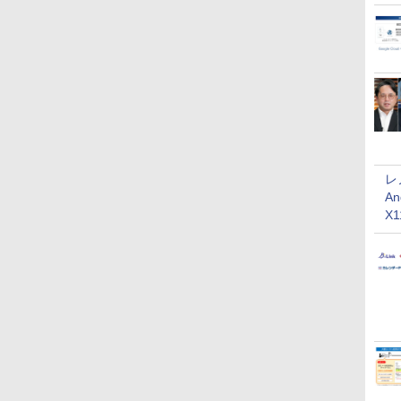
レ
An
X