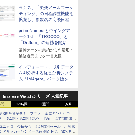
送信防止アドインサービス」
ラクス、「楽楽メールマーケ
を提供
ティング」の日程調整機能を
拡充し、複数名の商談日程調
整を効率化
primeNumberとウイングア
ーク1st、「TROCCO」と
「Dr.Sum」の連携を開始
基幹データの集約からAI活用・
業務還元までを一貫支援
インフォマート、取引データ
をAI分析する経営分析システ
ム「IMAgent」ベータ版を提
供
Impress Watchシリーズ 人気記事
時間
24時間
1週間
1カ月
第3期放送記念！ アニメ「薬屋のひとりご
と」第1期・第2期全話を「TVer」にて期間限定
で順次無料配信開始
ユニクロ、今日から「お盆特別セール」。涼感
シアサッカーワンピース待望値下げ、撥水ギア