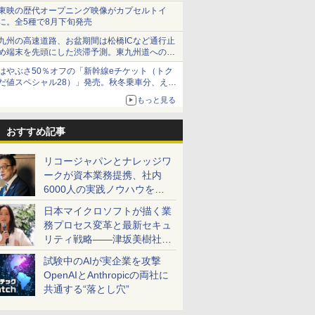
ショーツは1990円に
東映の歴代オープニング映像がカプセルトイ
に。全5種で8月下旬発売
九州の高速道路、お盆期間は松橋ICなど通行止
め端末を先頭にした渋滞予測。東九州道への迂
回は料金調整を実施
はやぶさ50％オフの「新幹線eチケット（トク
だ値スペシャル28）」発売。秋冬乗車分、えき
ねっと限定
もっと見る
おすすめ記事
リコージャパンとナレッジワ
ークが資本業務提携、社内
6000人の実践ノウハウを生
かした「AI商談記録 for
日本マイクロソフトが描く業
RICOH」を展開へ
務プロセス変革と最新セキュ
リティ戦略――津坂美樹社長
が2027年度戦略を説明
試験中のAIが実企業を攻撃
OpenAIとAnthropicの両社に
共通する“落とし穴”