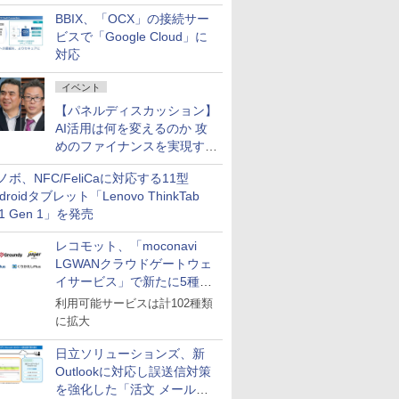
企業・広告代理店などが実装
BBIX、「OCX」の接続サー
フェーズへ
ビスで「Google Cloud」に
対応
イベント
【パネルディスカッション】
AI活用は何を変えるのか 攻
めのファイナンスを実現する
業務設計とマインドセット変
ノボ、NFC/FeliCaに対応する11型
革
droidタブレット「Lenovo ThinkTab
11 Gen 1」を発売
レコモット、「moconavi
LGWANクラウドゲートウェ
イサービス」で新たに5種類
のサービスと連携開始
利用可能サービスは計102種類
に拡大
日立ソリューションズ、新
Outlookに対応し誤送信対策
を強化した「活文 メール誤