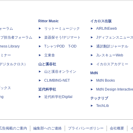
Rittor Music
イカロス出版
dフォーラム
リットーミュージック
AIRLINEweb
ップ担当者フォーラム
楽器探そう!デジマート
Jディフェンスニュー
ness Library
TシャツPOD T-OD
通訳翻訳ジャーナル
セミナー
立東舎
JレスキューWeb
 X（デジタルクロス）
山と溪谷社
イカロスアカデミー
山と溪谷オンライン
MdN
CLIMBING-NET
MdN Books
ブックス
近代科学社
MdN Design Interactiv
ing
近代科学社Digital
テックリブ
TechLib
広告掲載のご案内
編集部へのご連絡
プライバシーポリシー
会社概要