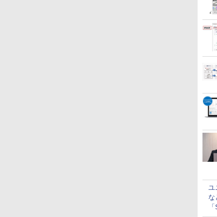
ユ
な
「S
に