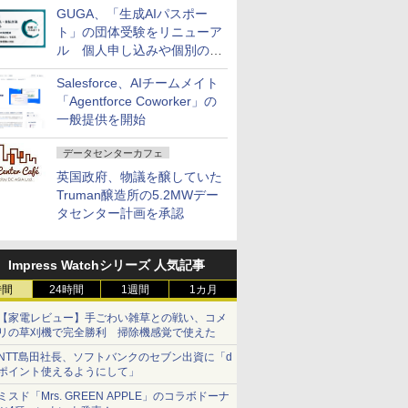
GUGA、「生成AIパスポー
ト」の団体受験をリニューア
ル 個人申し込みや個別の支
払いなどに対応
Salesforce、AIチームメイト
「Agentforce Coworker」の
一般提供を開始
データセンターカフェ
英国政府、物議を醸していた
Truman醸造所の5.2MWデー
タセンター計画を承認
Impress Watchシリーズ 人気記事
時間
24時間
1週間
1カ月
【家電レビュー】手ごわい雑草との戦い、コメ
リの草刈機で完全勝利 掃除機感覚で使えた
NTT島田社長、ソフトバンクのセブン出資に「d
ポイント使えるようにして」
ミスド「Mrs. GREEN APPLE」のコラボドーナ