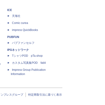
ICE
天海社
ス
Comic curea
impress QuickBooks
PUBFUN
パブファンセルフ
IPGネットワーク
TシャツPOD pTa.shop
カスタム写真集POD fabli
e
Impress Group Publication
Information
インプレスグループ
特定商取引法に基づく表示