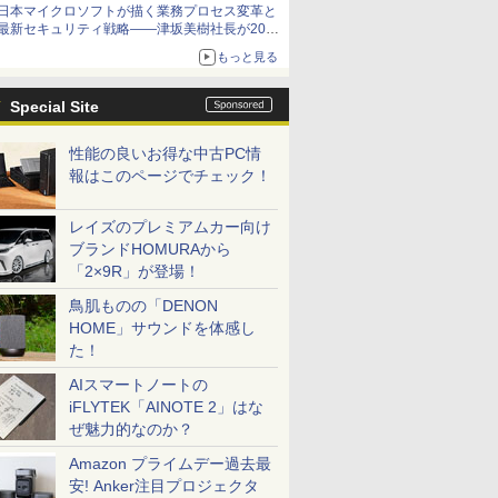
日本マイクロソフトが描く業務プロセス変革と
最新セキュリティ戦略――津坂美樹社長が2027
年度戦略を説明
もっと見る
Special Site
性能の良いお得な中古PC情
報はこのページでチェック！
レイズのプレミアムカー向け
ブランドHOMURAから
「2×9R」が登場！
鳥肌ものの「DENON
HOME」サウンドを体感し
た！
AIスマートノートの
iFLYTEK「AINOTE 2」はな
ぜ魅力的なのか？
Amazon プライムデー過去最
安! Anker注目プロジェクタ