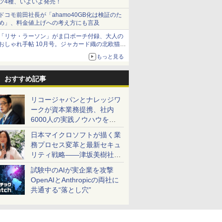
ツ4種、いよいよ発売！
ドコモ前田社長が「ahamo40GB化は検証のた
め」、料金値上げへの考え方にも言及
「リサ・ラーソン」がま口ポーチ付録、大人の
おしゃれ手帖 10月号。ジャカード織の北欧猫デ
ザイン
もっと見る
おすすめ記事
リコージャパンとナレッジワ
ークが資本業務提携、社内
6000人の実践ノウハウを生
かした「AI商談記録 for
日本マイクロソフトが描く業
RICOH」を展開へ
務プロセス変革と最新セキュ
リティ戦略――津坂美樹社長
が2027年度戦略を説明
試験中のAIが実企業を攻撃
OpenAIとAnthropicの両社に
共通する“落とし穴”