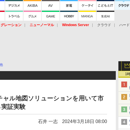
イグレーション
ニューノーマル
Windows Server
クラウド
ハード
トピック
ストレージ（HW）
オープンソース
SaaS
標的型
ント
他
1
ーチャル地図ソリューションを用いて市
る実証実験
石井 一志
2024年3月18日 08:00