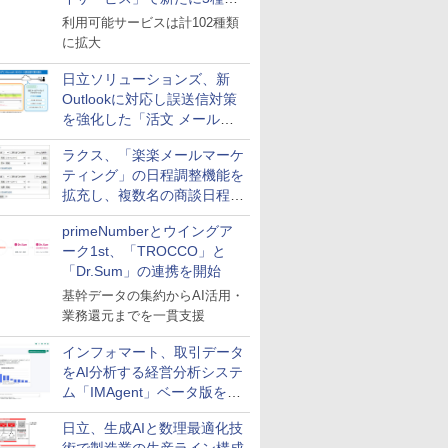
のサービスと連携開始
利用可能サービスは計102種類
に拡大
日立ソリューションズ、新
Outlookに対応し誤送信対策
を強化した「活文 メール誤
送信防止アドインサービス」
ラクス、「楽楽メールマーケ
を提供
ティング」の日程調整機能を
拡充し、複数名の商談日程調
整を効率化
primeNumberとウイングア
ーク1st、「TROCCO」と
「Dr.Sum」の連携を開始
基幹データの集約からAI活用・
業務還元までを一貫支援
インフォマート、取引データ
をAI分析する経営分析システ
ム「IMAgent」ベータ版を提
供
日立、生成AIと数理最適化技