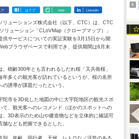
ェア
はてブ
note
LinkedIn
リューションズ株式会社（以下、CTC）は、CTC
ソリューション「CLoVMap（クローブマップ）」
提供サービスについての実証実験を3月15日から開
Webブラウザベースで利用でき、提供期間は6月末
、樹齢300年とも言われるしだれ桜「又兵衛桜」
毎年多くの観光客が訪れているというが、桜の名所
への誘導が課題だったという。
陀市を3D化した地図の中に大宇陀地区の観光スポ
いて、観光客へのレコメンド（ほかのスポットへの
は、3D表示のため山や建造物などを立体的に確認可
店舗なども把握できるとした。
別、年齢、同行者、天候、レトロな／活気のある