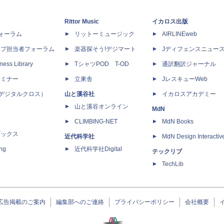
Rittor Music
イカロス出版
dフォーラム
リットーミュージック
AIRLINEweb
ップ担当者フォーラム
楽器探そう!デジマート
Jディフェンスニュー
ness Library
TシャツPOD T-OD
通訳翻訳ジャーナル
セミナー
立東舎
JレスキューWeb
 X（デジタルクロス）
山と溪谷社
イカロスアカデミー
山と溪谷オンライン
MdN
CLIMBING-NET
MdN Books
ブックス
近代科学社
MdN Design Interactiv
ing
近代科学社Digital
テックリブ
TechLib
広告掲載のご案内
編集部へのご連絡
プライバシーポリシー
会社概要