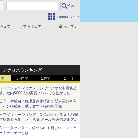
Impress サイト
全カテゴリ
ウェア
ソフトウェア
攻撃対策
マルウェア対策
アクセスランキング
時間
24時間
1週間
1カ月
リコージャパンとナレッジワークが資本業務提
携、社内6000人の実践ノウハウを生かした「AI
商談記録 for RICOH」を展開へ
日立、生成AIと数理最適化技術で製造業の生産
ライン構成を自動立案する技術を開発
日立ソリューションズ、新Outlookに対応し誤送
信対策を強化した「活文 メール誤送信防止アド
インサービス」を提供
AIデータセンターに求められる新しいパワーア
ーキテクチャとは