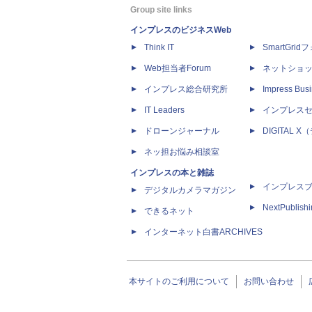
Group site links
インプレスのビジネスWeb
Think IT
SmartGri
Web担当者Forum
ネットショ
インプレス総合研究所
Impress Busi
IT Leaders
インプレス
ドローンジャーナル
DIGITAL
ネッ担お悩み相談室
インプレスの本と雑誌
インプレス
デジタルカメラマガジン
NextPublish
できるネット
インターネット白書ARCHIVES
本サイトのご利用について
お問い合わせ