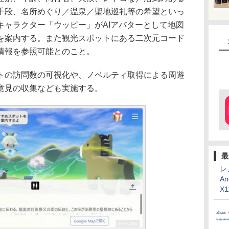
手段、名所めぐり／温泉／聖地巡礼等の希望といっ
キャラクター「ウッピー」がAIアバターとして地図
を案内する。また観光スポットにある二次元コード
情報を参照可能とのこと。
の訪問数の可視化や、ノベルティ取得による周遊
意見の収集なども実施する。
最
レ
An
X