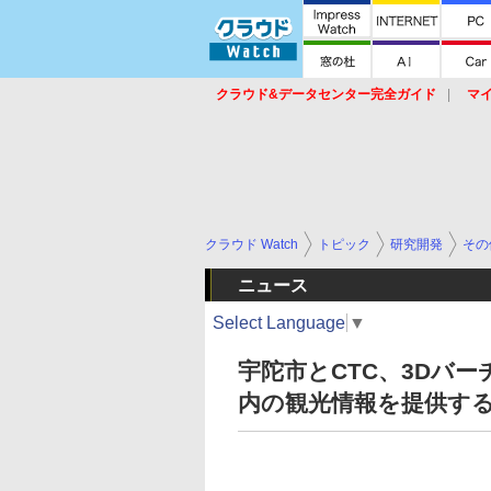
クラウド&データセンター完全ガイド
マ
サービス
セキュリティ
ネットワーク
スイッチ
ルータ
導入事例
イベ
クラウド Watch
トピック
研究開発
その
ニュース
Select Language
▼
宇陀市とCTC、3Dバ
内の観光情報を提供す