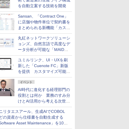
術で製造業の生産ライン構成
を自動立案する技術を開発
Sansan、「Contract One」
に店舗や物件単位で契約書を
まとめられる新機能「カスタ
ム契約ツリー」を追加
丸紅ネットワークソリューシ
ョンズ、自然言語で高度なデ
ータ分析が可能な「MAIDOA
AI ASSIST」を9月より提供
ユミルリンク、UI・UXを刷
新した「Cuenote FC」新版
を提供 カスタマイズ可能な
ダッシュボード画面を搭載
イベント
AI時代に進化する経理部門の
役割とは何か 業務のすみ分
けとAI活用から考える次世代
ファイナンス戦略
ニリタエスアール、生成AIでCOBOL
どの資産から仕様書を自動生成する
oftware Asset Maintenance」を10月
発売