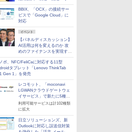
企業・広告代理店などが実装
BBIX、「OCX」の接続サー
フェーズへ
ビスで「Google Cloud」に
対応
イベント
【パネルディスカッション】
AI活用は何を変えるのか 攻
めのファイナンスを実現する
業務設計とマインドセット変
ノボ、NFC/FeliCaに対応する11型
革
droidタブレット「Lenovo ThinkTab
11 Gen 1」を発売
レコモット、「moconavi
LGWANクラウドゲートウェ
イサービス」で新たに5種類
のサービスと連携開始
利用可能サービスは計102種類
に拡大
日立ソリューションズ、新
Outlookに対応し誤送信対策
を強化した「活文 メール誤