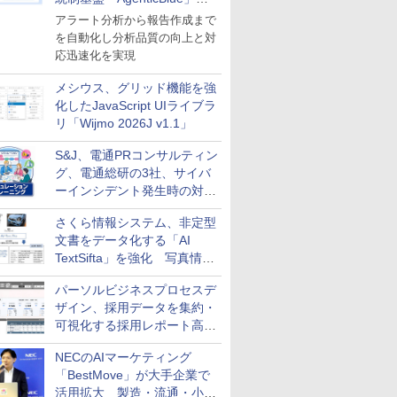
導入
アラート分析から報告作成まで
を自動化し分析品質の向上と対
応迅速化を実現
メシウス、グリッド機能を強
化したJavaScript UIライブラ
リ「Wijmo 2026J v1.1」
S&J、電通PRコンサルティン
グ、電通総研の3社、サイバ
ーインシデント発生時の対応
と危機管理広報を一体的に訓
さくら情報システム、非定型
練するプログラムを提供
文書をデータ化する「AI
TextSifta」を強化 写真情報
のデータ化などに対応
パーソルビジネスプロセスデ
ザイン、採用データを集約・
可視化する採用レポート高速
化サービスを提供
NECのAIマーケティング
「BestMove」が大手企業で
活用拡大 製造・流通・小売