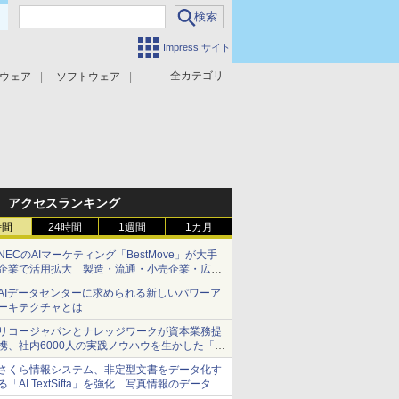
Impress サイト
全カテゴリ
ウェア
ソフトウェア
攻撃対策
マルウェア対策
アクセスランキング
時間
24時間
1週間
1カ月
NECのAIマーケティング「BestMove」が大手
企業で活用拡大 製造・流通・小売企業・広告
代理店などが実装フェーズへ
AIデータセンターに求められる新しいパワーア
ーキテクチャとは
リコージャパンとナレッジワークが資本業務提
携、社内6000人の実践ノウハウを生かした「AI
商談記録 for RICOH」を展開へ
さくら情報システム、非定型文書をデータ化す
る「AI TextSifta」を強化 写真情報のデータ化
などに対応