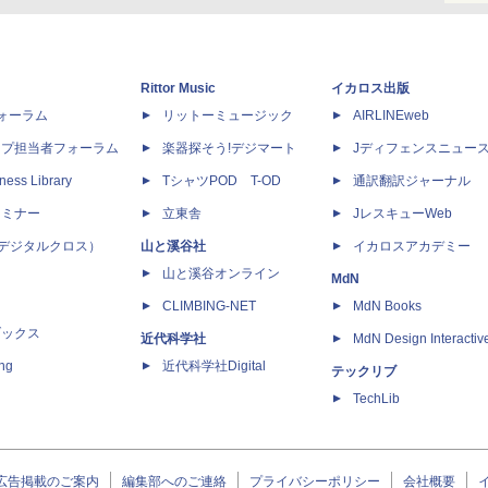
Rittor Music
イカロス出版
dフォーラム
リットーミュージック
AIRLINEweb
ップ担当者フォーラム
楽器探そう!デジマート
Jディフェンスニュー
ness Library
TシャツPOD T-OD
通訳翻訳ジャーナル
セミナー
立東舎
JレスキューWeb
 X（デジタルクロス）
山と溪谷社
イカロスアカデミー
山と溪谷オンライン
MdN
CLIMBING-NET
MdN Books
ブックス
近代科学社
MdN Design Interactiv
ing
近代科学社Digital
テックリブ
TechLib
広告掲載のご案内
編集部へのご連絡
プライバシーポリシー
会社概要