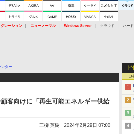
イグレーション
ニューノーマル
Windows Server
クラウド
ハード
トピック
ストレージ（HW）
オープンソース
SaaS
標的型
ント
センター
1
ター顧客向けに「再生可能エネルギー供給
三柳 英樹
2024年2月29日 07:00