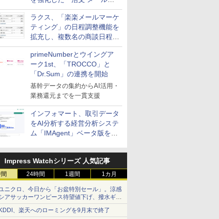
送信防止アドインサービス」
ラクス、「楽楽メールマーケ
を提供
ティング」の日程調整機能を
拡充し、複数名の商談日程調
整を効率化
primeNumberとウイングア
ーク1st、「TROCCO」と
「Dr.Sum」の連携を開始
基幹データの集約からAI活用・
業務還元までを一貫支援
インフォマート、取引データ
をAI分析する経営分析システ
ム「IMAgent」ベータ版を提
供
Impress Watchシリーズ 人気記事
時間
24時間
1週間
1カ月
ユニクロ、今日から「お盆特別セール」。涼感
シアサッカーワンピース待望値下げ、撥水ギア
ショーツは1990円に
KDDI、楽天へのローミングを9月末で終了