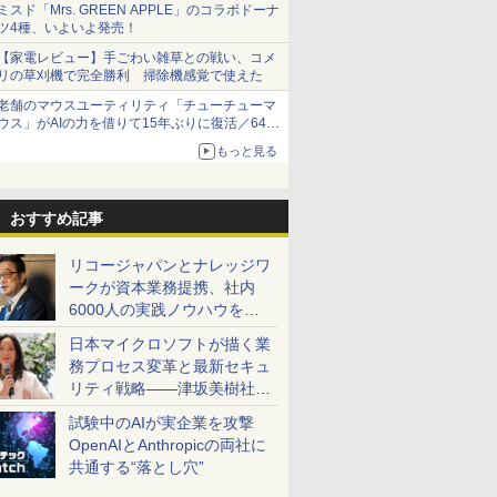
ミスド「Mrs. GREEN APPLE」のコラボドーナ
ツ4種、いよいよ発売！
【家電レビュー】手ごわい雑草との戦い、コメ
リの草刈機で完全勝利 掃除機感覚で使えた
老舗のマウスユーティリティ「チューチューマ
ウス」がAIの力を借りて15年ぶりに復活／64bit
化、Windows 10/11、「Chrome」も走り回
もっと見る
る。復活記念で2026年末まで500円
おすすめ記事
リコージャパンとナレッジワ
ークが資本業務提携、社内
6000人の実践ノウハウを生
かした「AI商談記録 for
日本マイクロソフトが描く業
RICOH」を展開へ
務プロセス変革と最新セキュ
リティ戦略――津坂美樹社長
が2027年度戦略を説明
試験中のAIが実企業を攻撃
OpenAIとAnthropicの両社に
共通する“落とし穴”