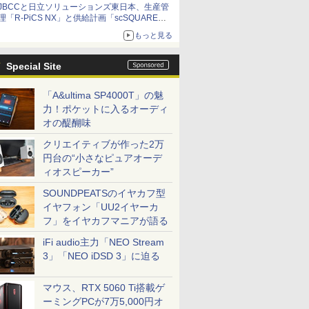
JBCCと日立ソリューションズ東日本、生産管
理「R-PiCS NX」と供給計画「scSQUARE
ISP」の連携サービスを提供開始
もっと見る
Special Site
「A&ultima SP4000T」の魅
力！ポケットに入るオーディ
オの醍醐味
クリエイティブが作った2万
円台の“小さなピュアオーデ
ィオスピーカー”
SOUNDPEATSのイヤカフ型
イヤフォン「UU2イヤーカ
フ」をイヤカフマニアが語る
iFi audio主力「NEO Stream
3」「NEO iDSD 3」に迫る
マウス、RTX 5060 Ti搭載ゲ
ーミングPCが7万5,000円オ