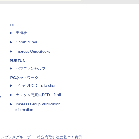
ICE
天海社
ス
Comic curea
impress QuickBooks
PUBFUN
パブファンセルフ
IPGネットワーク
TシャツPOD pTa.shop
カスタム写真集POD fabli
e
Impress Group Publication
Information
インプレスグループ
特定商取引法に基づく表示