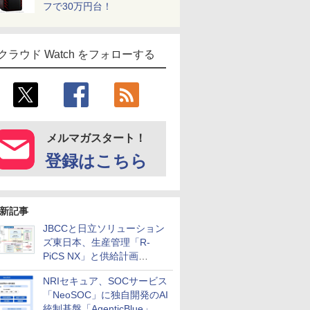
フで30万円台！
クラウド Watch をフォローする
メルマガスタート！
登録はこちら
新記事
JBCCと日立ソリューション
ズ東日本、生産管理「R-
PiCS NX」と供給計画
「scSQUARE ISP」の連携サ
NRIセキュア、SOCサービス
ービスを提供開始
「NeoSOC」に独自開発のAI
統制基盤「AgenticBlue」を