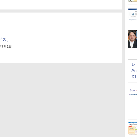
ービス」
3年7月1日
レ
An
X