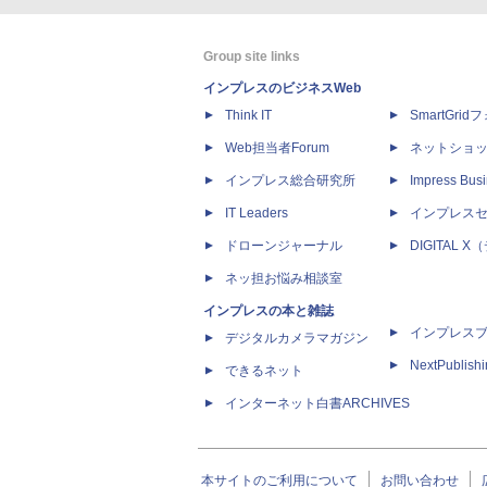
Group site links
インプレスのビジネスWeb
Think IT
SmartGri
Web担当者Forum
ネットショ
インプレス総合研究所
Impress Busi
IT Leaders
インプレス
ドローンジャーナル
DIGITAL
ネッ担お悩み相談室
インプレスの本と雑誌
インプレス
デジタルカメラマガジン
NextPublish
できるネット
インターネット白書ARCHIVES
本サイトのご利用について
お問い合わせ