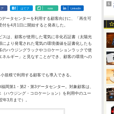
ェア
はてブ
note
LinkedIn
社のデータセンターを利用する顧客向けに、「再生可
受付を4月1日に開始すると発表した。
スは、顧客が使用した電気に非化石証書（太陽光
源により発電された電気の環境価値を証書化したも
客のハウジングラックやコロケーションラックで使
エネルギー」と見なすことができ、顧客の環境への
小規模で利用する顧客でも導入できる。
t福岡第1・第2・第3データセンター。対象顧客は、
ビス（ハウジング・コロケーション）を利用中のユー
翌年3月まで）。