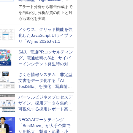
導入
アラート分析から報告作成まで
を自動化し分析品質の向上と対
応迅速化を実現
メシウス、グリッド機能を強
化したJavaScript UIライブラ
リ「Wijmo 2026J v1.1」
S&J、電通PRコンサルティン
グ、電通総研の3社、サイバ
ーインシデント発生時の対応
と危機管理広報を一体的に訓
さくら情報システム、非定型
練するプログラムを提供
文書をデータ化する「AI
TextSifta」を強化 写真情報
のデータ化などに対応
パーソルビジネスプロセスデ
ザイン、採用データを集約・
可視化する採用レポート高速
化サービスを提供
NECのAIマーケティング
「BestMove」が大手企業で
活用拡大 製造・流通・小売