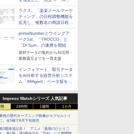
送信防止アドインサービス」
ラクス、「楽楽メールマーケ
を提供
ティング」の日程調整機能を
拡充し、複数名の商談日程調
整を効率化
primeNumberとウイングア
ーク1st、「TROCCO」と
「Dr.Sum」の連携を開始
基幹データの集約からAI活用・
業務還元までを一貫支援
インフォマート、取引データ
をAI分析する経営分析システ
ム「IMAgent」ベータ版を提
供
Impress Watchシリーズ 人気記事
時間
24時間
1週間
1カ月
東映の歴代オープニング映像がカプセルトイ
に。全5種で8月下旬発売
第3期放送記念！ アニメ「薬屋のひとりご
と」第1期・第2期全話を「TVer」にて期間限定