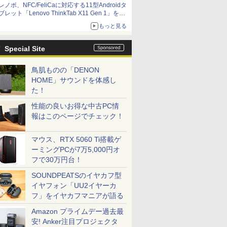
レノボ、NFC/FeliCaに対応する11型Androidタ
ブレット「Lenovo ThinkTab X11 Gen 1」を発
売
もっと見る
Special Site
鳥肌ものの「DENON
HOME」サウンドを体感し
た！
性能の良いお得な中古PC情
報はこのページでチェック！
マウス、RTX 5060 Ti搭載ゲ
ーミングPCが7万5,000円オ
フで30万円台！
SOUNDPEATSのイヤカフ型
イヤフォン「UU2イヤーカ
フ」をイヤカフマニアが語る
Amazon プライムデー過去最
安! Anker注目プロジェクタ