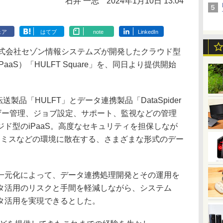
石井 一志
2024年1月10日 13:04
ェア
はてブ
note
LinkedIn
式会社セゾン情報システムズが開発したクラウド型
aS）「HULFT Square」を、同日より提供開始
転送製品「HULFT」とデータ連携製品「DataSpider
ユーザー管理、ジョブ設定、サポート、監視などの管理
ド型のiPaaS。高度なセキュリティを担保しなが
レミスなどの環境に散在する、さまざまな形式のデー
元化によって、データ連携処理開発とその運用を
タ活用のリスクと手間を軽減しながら、システム
タ活用を実現できるとした。