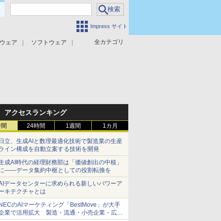
Impress サイト
全カテゴリ
ウェア
ソフトウェア
攻撃対策
マルウェア対策
アクセスランキング
時間
24時間
1週間
1カ月
日立、生成AIと数理最適化技術で製造業の生産
ライン構成を自動立案する技術を開発
生成AI時代の経理財務部は「価値創出の中核」
に――データ集約中枢としての役割転換を
AIデータセンターに求められる新しいパワーア
ーキテクチャとは
NECのAIマーケティング「BestMove」が大手
企業で活用拡大 製造・流通・小売企業・広告
代理店などが実装フェーズへ