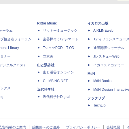
Rittor Music
イカロス出版
dフォーラム
リットーミュージック
AIRLINEweb
ップ担当者フォーラム
楽器探そう!デジマート
Jディフェンスニュー
ness Library
TシャツPOD T-OD
通訳翻訳ジャーナル
セミナー
立東舎
JレスキューWeb
 X（デジタルクロス）
山と溪谷社
イカロスアカデミー
山と溪谷オンライン
MdN
CLIMBING-NET
MdN Books
ブックス
近代科学社
MdN Design Interactiv
ing
近代科学社Digital
テックリブ
TechLib
広告掲載のご案内
編集部へのご連絡
プライバシーポリシー
会社概要