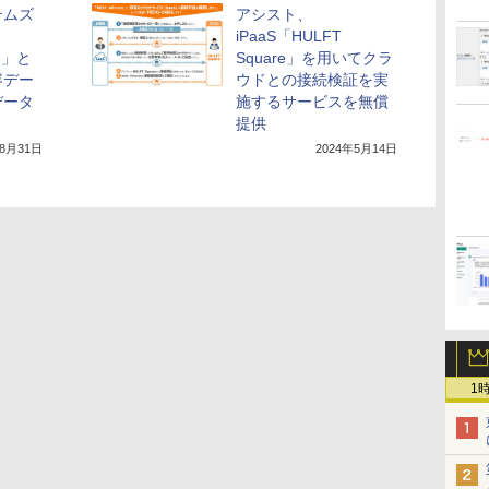
テムズ
アシスト、
、
iPaaS「HULFT
re」と
Square」を用いてクラ
容デー
ウドとの接続検証を実
データ
施するサービスを無償
提供
年8月31日
2024年5月14日
1