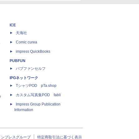
ICE
天海社
ス
Comic curea
impress QuickBooks
PUBFUN
パブファンセルフ
IPGネットワーク
TシャツPOD pTa.shop
カスタム写真集POD fabli
e
Impress Group Publication
Information
インプレスグループ
特定商取引法に基づく表示