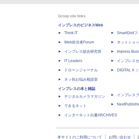
Group site links
インプレスのビジネスWeb
Think IT
SmartGri
Web担当者Forum
ネットショ
インプレス総合研究所
Impress Busi
IT Leaders
インプレス
ドローンジャーナル
DIGITAL
ネッ担お悩み相談室
インプレスの本と雑誌
インプレス
デジタルカメラマガジン
NextPublish
できるネット
インターネット白書ARCHIVES
本サイトのご利用について
お問い合わせ