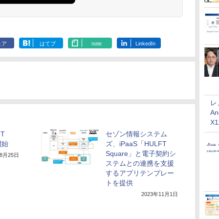
ェア
はてブ
note
LinkedIn
レ
An
X
T
セゾン情報システム
開始
ズ、iPaaS「HULFT
Square」と電子契約シ
年8月25日
ステムとの連携を支援
するアプリテンプレー
トを提供
2023年11月1日