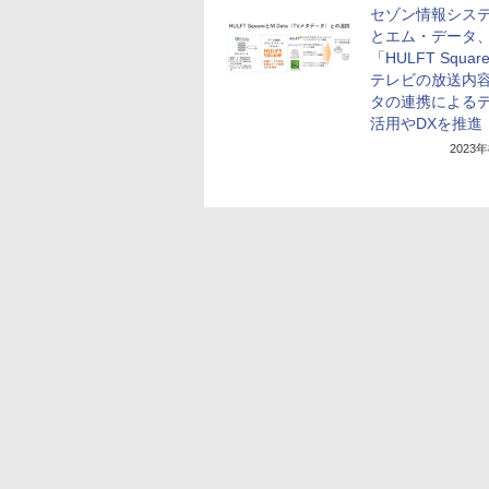
セゾン情報シス
とエム・データ
「HULFT Squa
テレビの放送内
タの連携による
活用やDXを推進
2023