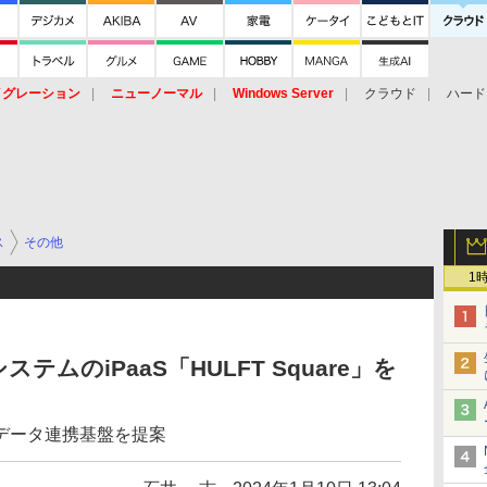
イグレーション
ニューノーマル
Windows Server
クラウド
ハード
トピック
ストレージ（HW）
オープンソース
SaaS
標的型
ント
ス
その他
1
ムのiPaaS「HULFT Square」を
データ連携基盤を提案