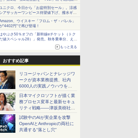
で順次無料配信開始
ユニクロ、今日から「お盆特別セール」。涼感
シアサッカーワンピース待望値下げ、撥水ギア
ショーツは1990円に
Amazon、ウイスキー「フロム・ザ・バレル」
が“4402円”で再び登場！
はやぶさ50％オフの「新幹線eチケット（トク
だ値スペシャル28）」発売。秋冬乗車分、えき
ねっと限定
もっと見る
おすすめ記事
リコージャパンとナレッジワ
ークが資本業務提携、社内
6000人の実践ノウハウを生
かした「AI商談記録 for
日本マイクロソフトが描く業
RICOH」を展開へ
務プロセス変革と最新セキュ
リティ戦略――津坂美樹社長
が2027年度戦略を説明
試験中のAIが実企業を攻撃
OpenAIとAnthropicの両社に
共通する“落とし穴”