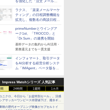
を強化した「活文 メール誤
送信防止アドインサービス」
ラクス、「楽楽メールマーケ
を提供
ティング」の日程調整機能を
拡充し、複数名の商談日程調
整を効率化
primeNumberとウイングア
ーク1st、「TROCCO」と
「Dr.Sum」の連携を開始
基幹データの集約からAI活用・
業務還元までを一貫支援
インフォマート、取引データ
をAI分析する経営分析システ
ム「IMAgent」ベータ版を提
供
Impress Watchシリーズ 人気記事
時間
24時間
1週間
1カ月
ユニクロ、今日から「お盆特別セール」。涼感
シアサッカーワンピース待望値下げ、撥水ギア
ショーツは1990円に
東映の歴代オープニング映像がカプセルトイ