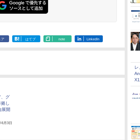
ェア
はてブ
note
LinkedIn
レ
An
X
ア、グ
準拠し
内展開
5年6月3日