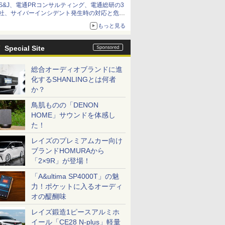
S&J、電通PRコンサルティング、電通総研の3
社、サイバーインシデント発生時の対応と危機
管理広報を一体的に訓練するプログラムを提供
もっと見る
Special Site
総合オーディオブランドに進
化するSHANLINGとは何者
か？
鳥肌ものの「DENON
HOME」サウンドを体感し
た！
レイズのプレミアムカー向け
ブランドHOMURAから
「2×9R」が登場！
「A&ultima SP4000T」の魅
力！ポケットに入るオーディ
オの醍醐味
レイズ鍛造1ピースアルミホ
イール「CE28 N-plus」軽量