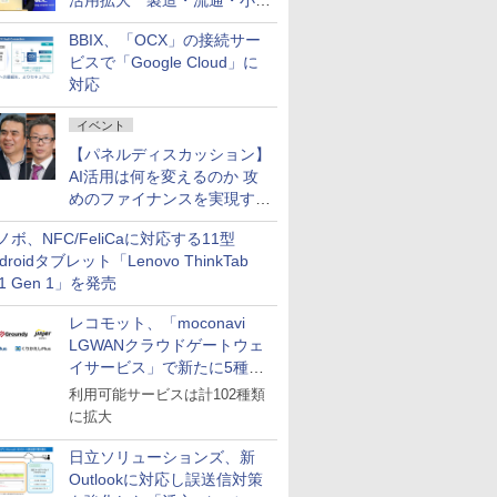
活用拡大 製造・流通・小売
企業・広告代理店などが実装
BBIX、「OCX」の接続サー
フェーズへ
ビスで「Google Cloud」に
対応
イベント
【パネルディスカッション】
AI活用は何を変えるのか 攻
めのファイナンスを実現する
業務設計とマインドセット変
ノボ、NFC/FeliCaに対応する11型
革
droidタブレット「Lenovo ThinkTab
11 Gen 1」を発売
レコモット、「moconavi
LGWANクラウドゲートウェ
イサービス」で新たに5種類
のサービスと連携開始
利用可能サービスは計102種類
に拡大
日立ソリューションズ、新
Outlookに対応し誤送信対策