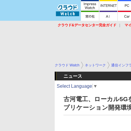
クラウド&データセンター完全ガイド
マ
サービス
セキュリティ
ネットワーク
スイッチ
ルータ
導入事例
イベ
クラウド Watch
ネットワーク
通信インフ
ニュース
Select Language
▼
古河電工、ローカル5G
プリケーション開発環