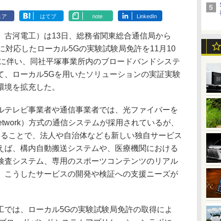
ェア
はてブ
note
LinkedIn
古河電工）は13日、総務省関東総合通信局から
Hz）に対応したローカル5Gの実験試験局免許を11月10
れに伴い、同社平塚事業所内のブロードバンドシステ
て、ローカル5Gを用いたソリューションの実証実験
環境を拡充した。
テレビ事業者や通信事業者では、光ファイバーを
cal Network）方式の通信システムが採用されているが、
することで、法人や自治体なども新しい独自サービス
えば、構内自動搬送システムや、医療機関における
検査システム、専用のスポーツコンテンツのリアル
、こうしたサービスの開発や検証への支援ニーズが
では、ローカル5Gの実験試験局免許の取得によ