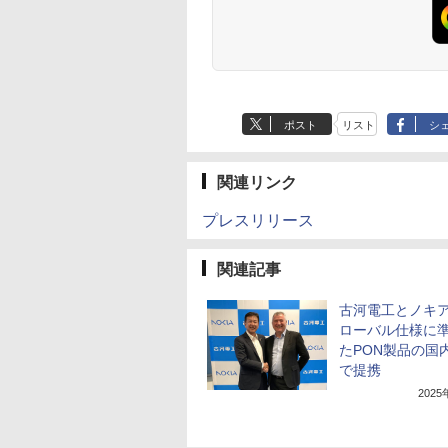
ポスト
リスト
シ
関連リンク
プレスリリース
関連記事
古河電工とノキ
ローバル仕様に
たPON製品の国
で提携
202