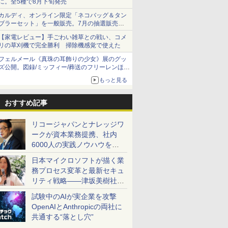
に。全5種で8月下旬発売
カルディ、オンライン限定「ネコバッグ＆タン
ブラーセット」を一般販売。7月の抽選販売の
当選無効分
【家電レビュー】手ごわい雑草との戦い、コメ
リの草刈機で完全勝利 掃除機感覚で使えた
フェルメール《真珠の耳飾りの少女》展のグッ
ズ公開。図録/ミッフィー/葬送のフリーレンほ
か、注目ブランドコラボが実現
もっと見る
おすすめ記事
リコージャパンとナレッジワ
ークが資本業務提携、社内
6000人の実践ノウハウを生
かした「AI商談記録 for
日本マイクロソフトが描く業
RICOH」を展開へ
務プロセス変革と最新セキュ
リティ戦略――津坂美樹社長
が2027年度戦略を説明
試験中のAIが実企業を攻撃
OpenAIとAnthropicの両社に
共通する“落とし穴”