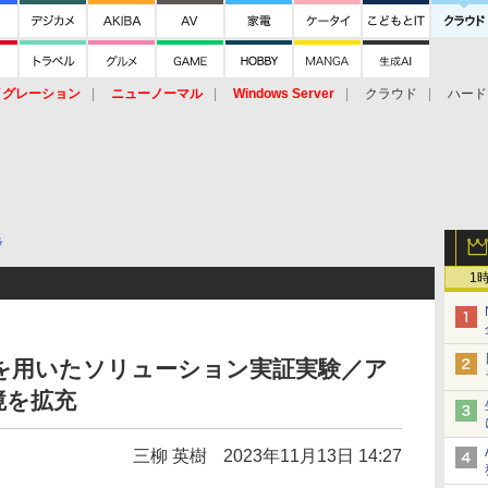
イグレーション
ニューノーマル
Windows Server
クラウド
ハード
トピック
ストレージ（HW）
オープンソース
SaaS
標的型
ント
ラ
1
を用いたソリューション実証実験／ア
境を拡充
三柳 英樹
2023年11月13日 14:27