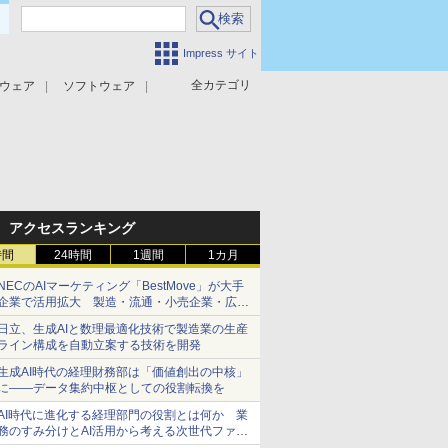
Impress サイト
全カテゴリ
ウェア
ソフトウェア
攻撃対策
マルウェア対策
アクセスランキング
時間
24時間
1週間
1カ月
NECのAIマーケティング「BestMove」が大手
企業で活用拡大 製造・流通・小売企業・広告
代理店などが実装フェーズへ
日立、生成AIと数理最適化技術で製造業の生産
ライン構成を自動立案する技術を開発
生成AI時代の経理財務部は「価値創出の中核」
に――データ集約中枢としての役割転換を
AI時代に進化する経理部門の役割とは何か 業
務のすみ分けとAI活用から考える次世代ファイ
ナンス戦略