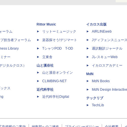
Rittor Music
イカロス出版
dフォーラム
リットーミュージック
AIRLINEweb
ップ担当者フォーラム
楽器探そう!デジマート
Jディフェンスニュー
ness Library
TシャツPOD T-OD
通訳翻訳ジャーナル
セミナー
立東舎
JレスキューWeb
 X（デジタルクロス）
山と溪谷社
イカロスアカデミー
山と溪谷オンライン
MdN
CLIMBING-NET
MdN Books
ブックス
近代科学社
MdN Design Interactiv
ing
近代科学社Digital
テックリブ
TechLib
広告掲載のご案内
編集部へのご連絡
プライバシーポリシー
会社概要