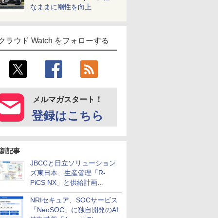
なままに剛性を向上
クラウド Watch をフォローする
メルマガスタート！
登録はこちら
新記事
JBCCと日立ソリューション
ズ東日本、生産管理「R-
PiCS NX」と供給計画
「scSQUARE ISP」の連携サ
NRIセキュア、SOCサービス
ービスを提供開始
「NeoSOC」に独自開発のAI