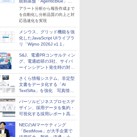
統制基盤「AgenticBlue」を
導入
アラート分析から報告作成まで
を自動化し分析品質の向上と対
応迅速化を実現
メシウス、グリッド機能を強
化したJavaScript UIライブラ
リ「Wijmo 2026J v1.1」
S&J、電通PRコンサルティン
グ、電通総研の3社、サイバ
ーインシデント発生時の対応
と危機管理広報を一体的に訓
さくら情報システム、非定型
練するプログラムを提供
文書をデータ化する「AI
TextSifta」を強化 写真情報
のデータ化などに対応
パーソルビジネスプロセスデ
ザイン、採用データを集約・
可視化する採用レポート高速
化サービスを提供
NECのAIマーケティング
「BestMove」が大手企業で