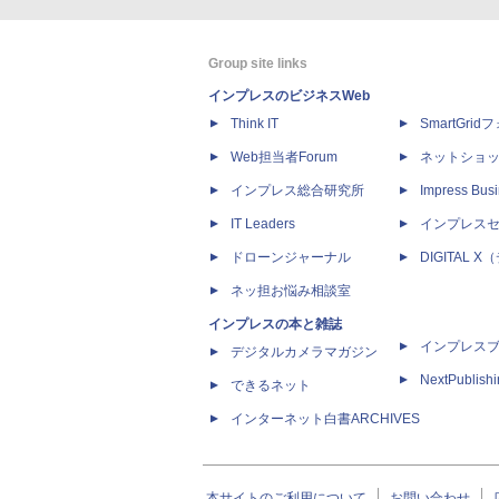
Group site links
インプレスのビジネスWeb
Think IT
SmartGri
Web担当者Forum
ネットショ
インプレス総合研究所
Impress Busi
IT Leaders
インプレス
ドローンジャーナル
DIGITAL
ネッ担お悩み相談室
インプレスの本と雑誌
インプレス
デジタルカメラマガジン
NextPublish
できるネット
インターネット白書ARCHIVES
本サイトのご利用について
お問い合わせ