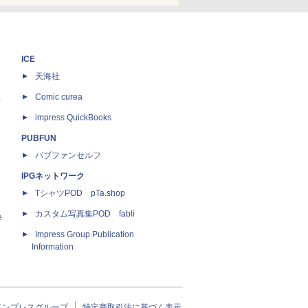
ICE
天海社
ス
Comic curea
impress QuickBooks
PUBFUN
パブファンセルフ
IPGネットワーク
TシャツPOD pTa.shop
カスタム写真集POD fabli
e
Impress Group Publication
Information
インプレスグループ
特定商取引法に基づく表示