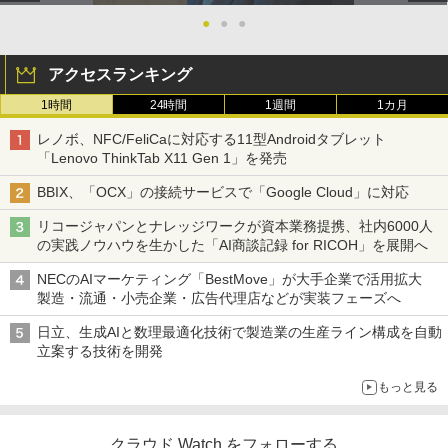
●
●
●
アクセスランキング
1時間
24時間
1週間
1カ月
レノボ、NFC/FeliCaに対応する11型Androidタブレット
「Lenovo ThinkTab X11 Gen 1」を発売
BBIX、「OCX」の接続サービスで「Google Cloud」に対応
リコージャパンとナレッジワークが資本業務提携、社内6000人
の実践ノウハウを生かした「AI商談記録 for RICOH」を展開へ
NECのAIマーケティング「BestMove」が大手企業で活用拡大
製造・流通・小売企業・広告代理店などが実装フェーズへ
日立、生成AIと数理最適化技術で製造業の生産ライン構成を自動
立案する技術を開発
もっと見る
クラウド Watch をフォローする