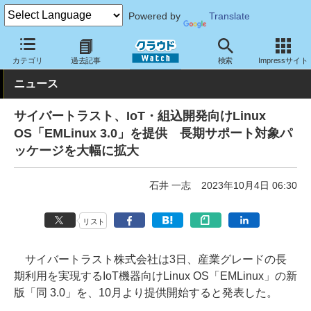
Powered by
Translate
クラウド Watch
サービス・ソフト
ソフトウェア
OS
カテゴリ
過去記事
検索
Impressサイト
ニュース
サイバートラスト、IoT・組込開発向けLinux
OS「EMLinux 3.0」を提供 長期サポート対象パ
ッケージを大幅に拡大
石井 一志
2023年10月4日 06:30
リスト
サイバートラスト株式会社は3日、産業グレードの長
期利用を実現するIoT機器向けLinux OS「EMLinux」の新
版「同 3.0」を、10月より提供開始すると発表した。