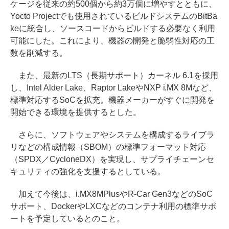
ケージを従来の約500個から約3万個に増やすとともに、
Yocto Projectでも使用されているビルドシステムのBitBa
keに統合し、ソースコードからビルドする必要なく利用
可能にした。これにより、機器の開発と脆弱性対応の工
数を削減する。
また、最新のLTS（長期サポート）カーネル 6.1を採用
し、Intel Alder Lake、Raptor LakeやNXP i.MX 8Mなど、
標準対応するSoCを拡充。機器メーカーがすぐに開発を
開始できる環境を提供するとした。
さらに、ソフトウェアやシステムを構成するライブラ
リなどの構成情報（SBOM）の標準フォーマット対応
（SPDX／CycloneDX）を実現し、サプライチェーンセ
キュリティの強化を支援するとしている。
加えて今後は、i.MX8MPlusやR-Car Gen3などのSoC
サポート、DockerやLXCなどのコンテナ利用の標準サポ
ートを予定しているとのこと。