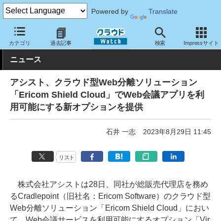
Powered by
Translate
クラウド Watch
セキュリティ
セキュリティサービス
カテゴリ
過去記事
検索
Impressサイト
ニュース
アシスト、クラウド型Web分離ソリューション
「Ericom Shield Cloud」でWeb会議アプリを利
用可能にする新オプションを提供
石井 一志
2023年8月29日 11:45
リスト
株式会社アシストは28日、同社が総販売代理店を務め
るCradlepoint（旧社名：Ericom Software）のクラウド型
Web分離ソリューション「Ericom Shield Cloud」におい
て、Web会議サービスを利用可能にするオプション「Vir