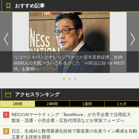
おすすめ記事
リコージャパンとナレッジワークが資本業務提携、社内
6000人の実践ノウハウを生かした「AI商談記録 for RICO
H」を展開へ
●
●
●
アクセスランキング
1時間
24時間
1週間
1カ月
NECのAIマーケティング「BestMove」が大手企業で活用拡大
製造・流通・小売企業・広告代理店などが実装フェーズへ
日立、生成AIと数理最適化技術で製造業の生産ライン構成を自動
立案する技術を開発