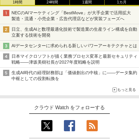
1時間
24時間
1週間
1カ月
NECのAIマーケティング「BestMove」が大手企業で活用拡大
製造・流通・小売企業・広告代理店などが実装フェーズへ
日立、生成AIと数理最適化技術で製造業の生産ライン構成を自動
立案する技術を開発
AIデータセンターに求められる新しいパワーアーキテクチャとは
日本マイクロソフトが描く業務プロセス変革と最新セキュリティ
戦略――津坂美樹社長が2027年度戦略を説明
生成AI時代の経理財務部は「価値創出の中核」に――データ集約
中枢としての役割転換を
もっと見る
クラウド Watch をフォローする