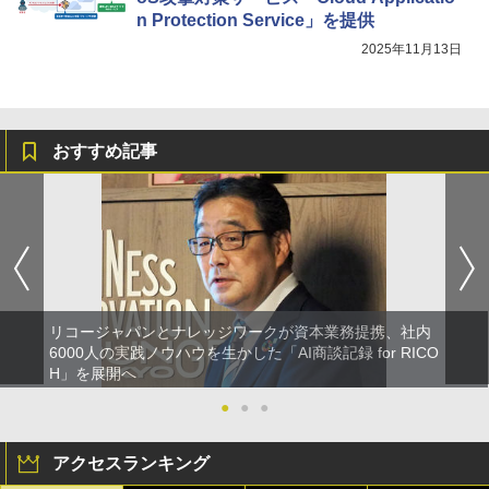
n Protection Service」を提供
2025年11月13日
おすすめ記事
リコージャパンとナレッジワークが資本業務提携、社内
6000人の実践ノウハウを生かした「AI商談記録 for RICO
H」を展開へ
●
●
●
アクセスランキング