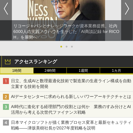
リコージャパンとナレッジワークが資本業務提携、社内
6000人の実践ノウハウを生かした「AI商談記録 for RICO
H」を展開へ
●
●
●
アクセスランキング
1時間
24時間
1週間
1カ月
日立、生成AIと数理最適化技術で製造業の生産ライン構成を自動
立案する技術を開発
AIデータセンターに求められる新しいパワーアーキテクチャとは
AI時代に進化する経理部門の役割とは何か 業務のすみ分けとAI
活用から考える次世代ファイナンス戦略
日本マイクロソフトが描く業務プロセス変革と最新セキュリティ
戦略――津坂美樹社長が2027年度戦略を説明