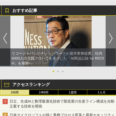
おすすめ記事
リコージャパンとナレッジワークが資本業務提携、社内
6000人の実践ノウハウを生かした「AI商談記録 for RICO
H」を展開へ
●
●
●
アクセスランキング
1時間
24時間
1週間
1カ月
日立、生成AIと数理最適化技術で製造業の生産ライン構成を自動
立案する技術を開発
日本マイクロソフトが描く業務プロセス変革と最新セキュリティ