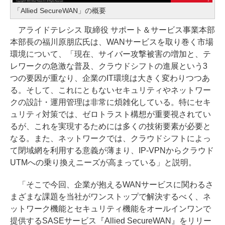
「Allied SecureWAN」の概要
アライドテレシス 取締役 サポート＆サービス事業本部
本部長の福川原朋広氏は、WANサービスを取り巻く市場
環境について、「現在、サイバー攻撃被害の増加と、テ
レワークの急激な普及、クラウドシフトの進展という3
つの要因が重なり、企業のIT環境は大きく変わりつつあ
る。そして、これにともないセキュリティやネットワー
クの設計・運用管理は非常に煩雑化している。特にセキ
ュリティ対策では、ゼロトラスト構想が重要視されてい
るが、これを実現するためには多くの技術要素が必要と
なる。また、ネットワークでは、クラウドシフトによっ
て閉域網を利用する意義が薄まり、IP-VPNからクラウド
UTMへの乗り換えニーズが高まっている」と説明。
「そこで今回、企業が抱えるWANサービスに関わるさ
まざまな課題を当社がワンストップで解決するべく、ネ
ットワーク機能とセキュリティ機能をオールインワンで
提供するSASEサービス『Allied SecureWAN』をリリー