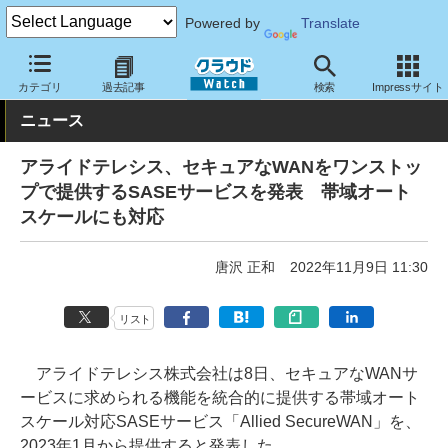
Powered by
Translate
クラウド Watch
セキュリティ
セキュリティサービス
カテゴリ
過去記事
検索
Impressサイト
ニュース
アライドテレシス、セキュアなWANをワンストッ
プで提供するSASEサービスを発表 帯域オート
スケールにも対応
唐沢 正和
2022年11月9日 11:30
リスト
アライドテレシス株式会社は8日、セキュアなWANサ
ービスに求められる機能を統合的に提供する帯域オート
スケール対応SASEサービス「Allied SecureWAN」を、
2023年1月から提供すると発表した。