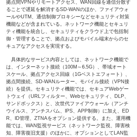
拠点間VPNやリモートアクセス、WAN回線を通信分散す
ることで遅延を解消するSD-WANのほか、ファイアウォ
ールやUTM、通信制御プロキシーなどセキュリティ対策
機能などが含まれている。ネットワーク機能とセキュリ
ティ機能を統合し、セキュリティをクラウド上で包括制
御・管理することで、拠点およびモバイル端末からのセ
キュアなアクセスを実現する。
具体的なサービス内容としては、ネットワーク機能で
は、インターネット接続（100M～6.5G）、帯域オート
スケール、拠点アクセス回線（1Gベストエフォート）、
拠点間接続、SD-WANルーター、モバイル接続（VPN接
続）を提供。セキュリティ機能では、セキュアWebゲー
トウェイ（URLフィルター、Webセキュリティ、DLP、
サンドボックス）と、次世代ファイアウォール（アンチ
ウイルス、アンチスパム、IPS、APP制御）に加え、ED
R、ID管理、ZTNAをオプション提供する。また、運用機
能では、WAN監視サービス（ネットワーク監視、障害検
知、障害復旧支援）のほかに、オプションとしてLAN監