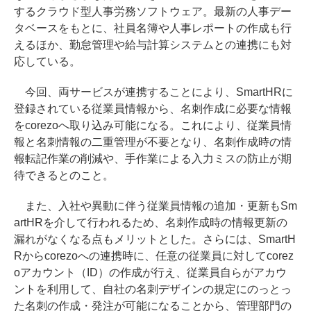
するクラウド型人事労務ソフトウェア。最新の人事デー
タベースをもとに、社員名簿や人事レポートの作成も行
えるほか、勤怠管理や給与計算システムとの連携にも対
応している。
今回、両サービスが連携することにより、SmartHRに
登録されている従業員情報から、名刺作成に必要な情報
をcorezoへ取り込み可能になる。これにより、従業員情
報と名刺情報の二重管理が不要となり、名刺作成時の情
報転記作業の削減や、手作業による入力ミスの防止が期
待できるとのこと。
また、入社や異動に伴う従業員情報の追加・更新もSm
artHRを介して行われるため、名刺作成時の情報更新の
漏れがなくなる点もメリットとした。さらには、SmartH
Rからcorezoへの連携時に、任意の従業員に対してcorez
oアカウント（ID）の作成が行え、従業員自らがアカウ
ントを利用して、自社の名刺デザインの規定にのっとっ
た名刺の作成・発注が可能になることから、管理部門の