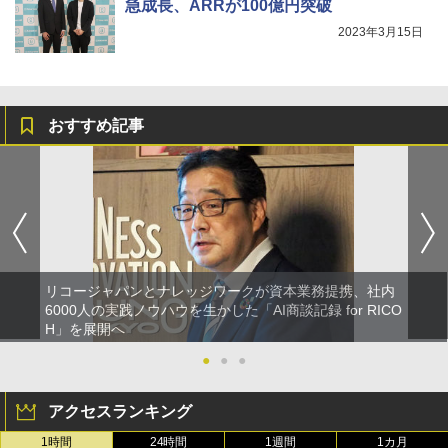
急成長、ARRが100億円突破
2023年3月15日
おすすめ記事
リコージャパンとナレッジワークが資本業務提携、社内
6000人の実践ノウハウを生かした「AI商談記録 for RICO
H」を展開へ
●
●
●
アクセスランキング
1時間
24時間
1週間
1カ月