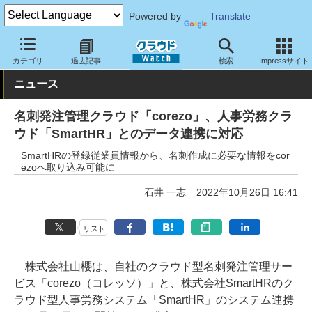
Powered by
Translate
クラウド Watch
トピック
協業・提携
国内
カテゴリ
過去記事
検索
Impressサイト
ニュース
名刺発注管理クラウド「corezo」、人事労務クラ
ウド「SmartHR」とのデータ連携に対応
SmartHRの登録従業員情報から、名刺作成に必要な情報をcor
ezoへ取り込み可能に
石井 一志
2022年10月26日 16:41
リスト
株式会社山櫻は、自社のクラウド型名刺発注管理サー
ビス「corezo（コレッソ）」と、株式会社SmartHRのク
ラウド型人事労務システム「SmartHR」のシステム連携