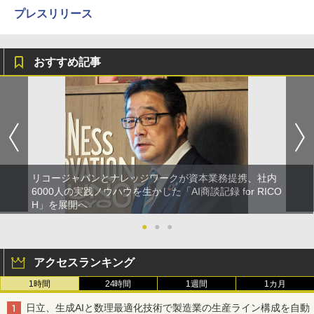
プレスリリース
おすすめ記事
リコージャパンとナレッジワークが資本業務提携、社内
6000人の実践ノウハウを生かした「AI商談記録 for RICO
H」を展開へ
●
●
●
アクセスランキング
1時間
24時間
1週間
1カ月
日立、生成AIと数理最適化技術で製造業の生産ライン構成を自動