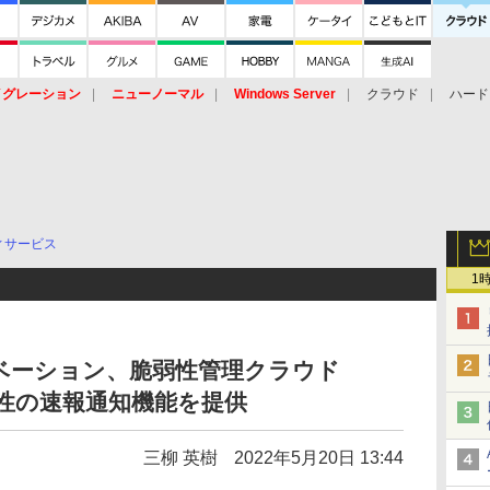
イグレーション
ニューノーマル
Windows Server
クラウド
ハード
トピック
ストレージ（HW）
オープンソース
SaaS
標的型
ント
ィサービス
1
ベーション、脆弱性管理クラウド
弱性の速報通知機能を提供
三柳 英樹
2022年5月20日 13:44