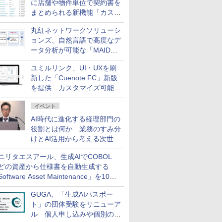
に店舗や物件単位で契約書を
まとめられる新機能「カスタ
ム契約ツリー」を追加
丸紅ネットワークソリューシ
ョンズ、自然言語で高度なデ
ータ分析が可能な「MAIDOA
AI ASSIST」を9月より提供
ユミルリンク、UI・UXを刷
新した「Cuenote FC」新版
を提供 カスタマイズ可能な
ダッシュボード画面を搭載
イベント
AI時代に進化する経理部門の
役割とは何か 業務のすみ分
けとAI活用から考える次世代
ファイナンス戦略
ニリタエスアール、生成AIでCOBOL
どの資産から仕様書を自動生成する
oftware Asset Maintenance」を10月
発売
GUGA、「生成AIパスポー
ト」の団体受験をリニューア
ル 個人申し込みや個別の支