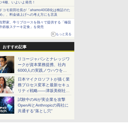
ツ4種、いよいよ発売！
ドコモ前田社長が「ahamo40GB化は検証のた
め」、料金値上げへの考え方にも言及
吉野家、牛リブロースを熱々で提供する「極旨
牛鉄板ステーキ定食」を発売
もっと見る
おすすめ記事
リコージャパンとナレッジワ
ークが資本業務提携、社内
6000人の実践ノウハウを生
かした「AI商談記録 for
日本マイクロソフトが描く業
RICOH」を展開へ
務プロセス変革と最新セキュ
リティ戦略――津坂美樹社長
が2027年度戦略を説明
試験中のAIが実企業を攻撃
OpenAIとAnthropicの両社に
共通する“落とし穴”