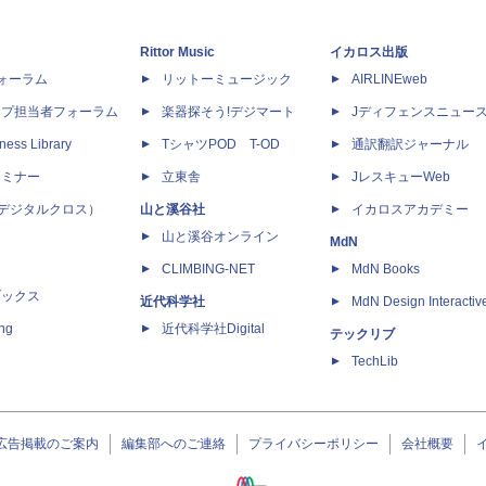
Rittor Music
イカロス出版
dフォーラム
リットーミュージック
AIRLINEweb
ップ担当者フォーラム
楽器探そう!デジマート
Jディフェンスニュー
ness Library
TシャツPOD T-OD
通訳翻訳ジャーナル
セミナー
立東舎
JレスキューWeb
 X（デジタルクロス）
山と溪谷社
イカロスアカデミー
山と溪谷オンライン
MdN
CLIMBING-NET
MdN Books
ブックス
近代科学社
MdN Design Interactiv
ing
近代科学社Digital
テックリブ
TechLib
広告掲載のご案内
編集部へのご連絡
プライバシーポリシー
会社概要