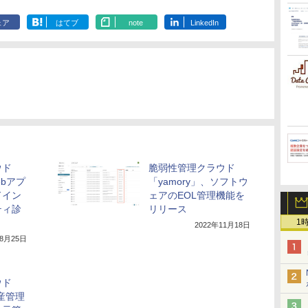
ェア
はてブ
note
LinkedIn
ウド
脆弱性管理クラウド
ebアプ
「yamory」、ソフトウ
ドイン
ェアのEOL管理機能を
ティ診
リリース
1
2022年11月18日
年8月25日
ウド
資産管理