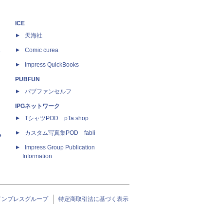
ICE
天海社
ス
Comic curea
impress QuickBooks
PUBFUN
パブファンセルフ
IPGネットワーク
TシャツPOD pTa.shop
カスタム写真集POD fabli
e
Impress Group Publication
Information
インプレスグループ
特定商取引法に基づく表示