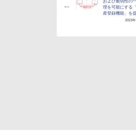
および脆弱性の
理を可能にする「
産登録機能」を
2023