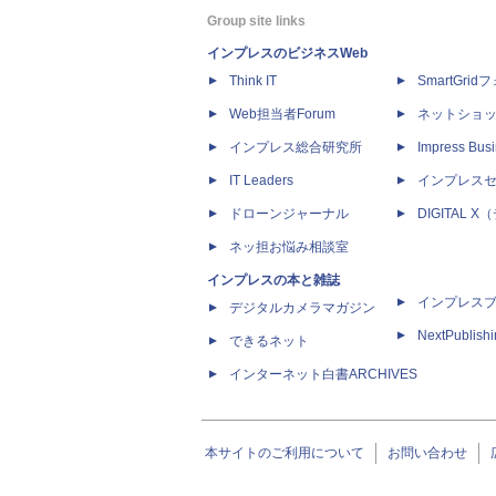
Group site links
インプレスのビジネスWeb
Think IT
SmartGri
Web担当者Forum
ネットショ
インプレス総合研究所
Impress Busi
IT Leaders
インプレス
ドローンジャーナル
DIGITAL
ネッ担お悩み相談室
インプレスの本と雑誌
インプレス
デジタルカメラマガジン
NextPublish
できるネット
インターネット白書ARCHIVES
本サイトのご利用について
お問い合わせ