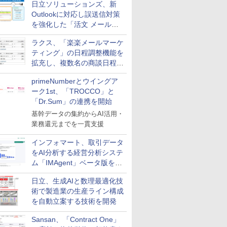
日立ソリューションズ、新
Outlookに対応し誤送信対策
を強化した「活文 メール誤
送信防止アドインサービス」
ラクス、「楽楽メールマーケ
を提供
ティング」の日程調整機能を
拡充し、複数名の商談日程調
整を効率化
primeNumberとウイングア
ーク1st、「TROCCO」と
「Dr.Sum」の連携を開始
基幹データの集約からAI活用・
業務還元までを一貫支援
インフォマート、取引データ
をAI分析する経営分析システ
ム「IMAgent」ベータ版を提
供
日立、生成AIと数理最適化技
術で製造業の生産ライン構成
を自動立案する技術を開発
Sansan、「Contract One」