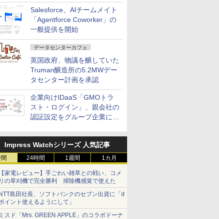
払いなどに対応
Salesforce、AIチームメイト
「Agentforce Coworker」の
一般提供を開始
データセンターカフェ
英国政府、物議を醸していた
Truman醸造所の5.2MWデー
タセンター計画を承認
企業向けIDaaS「GMOトラ
スト・ログイン」、親会社の
認証設定をグループ企業に展
開できる新機能を提供
Impress Watchシリーズ 人気記事
時間
24時間
1週間
1カ月
【家電レビュー】手ごわい雑草との戦い、コメ
リの草刈機で完全勝利 掃除機感覚で使えた
NTT島田社長、ソフトバンクのセブン出資に「d
ポイント使えるようにして」
ミスド「Mrs. GREEN APPLE」のコラボドーナ