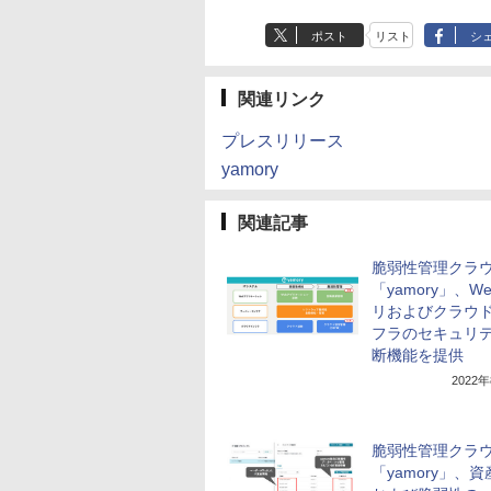
ポスト
リスト
シ
関連リンク
プレスリリース
yamory
関連記事
脆弱性管理クラ
「yamory」、W
リおよびクラウ
フラのセキュリ
断機能を提供
2022
脆弱性管理クラ
「yamory」、