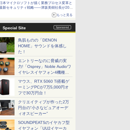
日本マイクロソフトが描く業務プロセス変革と
最新セキュリティ戦略――津坂美樹社長が2027
年度戦略を説明
もっと見る
Special Site
鳥肌ものの「DENON
HOME」サウンドを体感し
た！
エントリーなのに脅威の実
力!「Osprey」Noble Audioワ
イヤレスイヤフォン4機種を
一気に聴く
マウス、RTX 5060 Ti搭載ゲ
ーミングPCが7万5,000円オ
フで30万円台！
クリエイティブが作った2万
円台の“小さなピュアオーデ
ィオスピーカー”
SOUNDPEATSのイヤカフ型
イヤフォン「UU2イヤーカ