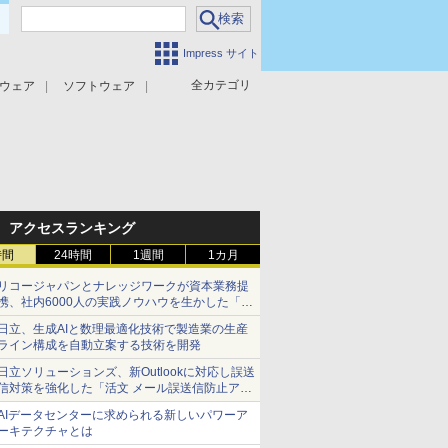
Impress サイト
全カテゴリ
ウェア
ソフトウェア
攻撃対策
マルウェア対策
アクセスランキング
時間
24時間
1週間
1カ月
リコージャパンとナレッジワークが資本業務提
携、社内6000人の実践ノウハウを生かした「AI
商談記録 for RICOH」を展開へ
日立、生成AIと数理最適化技術で製造業の生産
ライン構成を自動立案する技術を開発
日立ソリューションズ、新Outlookに対応し誤送
信対策を強化した「活文 メール誤送信防止アド
インサービス」を提供
AIデータセンターに求められる新しいパワーア
ーキテクチャとは