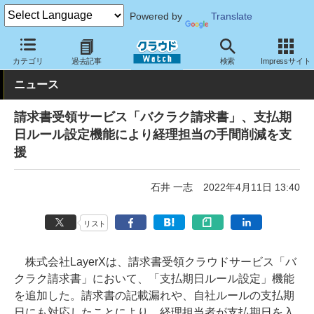
Powered by
Translate
クラウド Watch
サービス・ソフト
サービス
業務関連
カテゴリ
過去記事
検索
Impressサイト
ニュース
請求書受領サービス「バクラク請求書」、支払期
日ルール設定機能により経理担当の手間削減を支
援
石井 一志
2022年4月11日 13:40
リスト
株式会社LayerXは、請求書受領クラウドサービス「バ
クラク請求書」において、「支払期日ルール設定」機能
を追加した。請求書の記載漏れや、自社ルールの支払期
日にも対応したことにより、経理担当者が支払期日を入