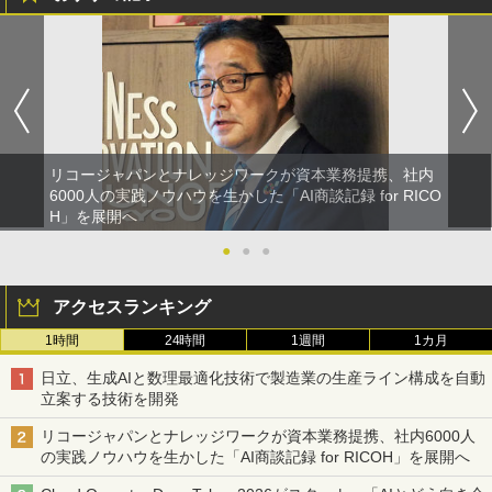
リコージャパンとナレッジワークが資本業務提携、社内
6000人の実践ノウハウを生かした「AI商談記録 for RICO
H」を展開へ
●
●
●
アクセスランキング
1時間
24時間
1週間
1カ月
日立、生成AIと数理最適化技術で製造業の生産ライン構成を自動
立案する技術を開発
リコージャパンとナレッジワークが資本業務提携、社内6000人
の実践ノウハウを生かした「AI商談記録 for RICOH」を展開へ