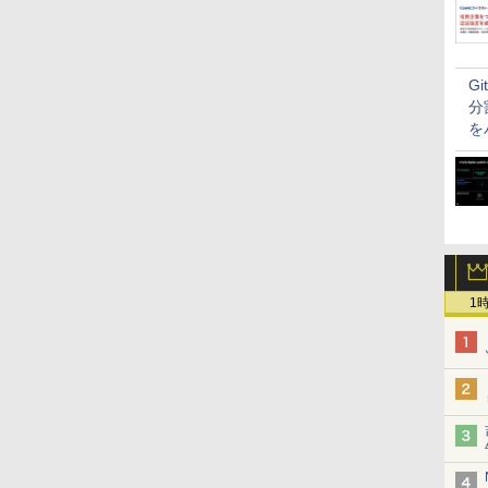
G
分
を
1