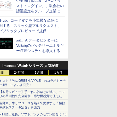
企業向けIDaaS「GMOトラ
スト・ログイン」、親会社の
認証設定をグループ企業に展
開できる新機能を提供
itHub、コード変更を小規模な単位に
割する「スタック型プルリクエスト」
パブリックプレビューで提供
ai&、AIデータセンターに
Voltaiqのバッテリーエネルギ
ー貯蔵システムを導入する計
画を発表
Impress Watchシリーズ 人気記事
時間
24時間
1週間
1カ月
ミスド「Mrs. GREEN APPLE」のコラボドーナ
ツ4種、いよいよ発売！
【家電レビュー】手ごわい雑草との戦い、コメ
リの草刈機で完全勝利 掃除機感覚で使えた
吉野家、牛リブロースを熱々で提供する「極旨
牛鉄板ステーキ定食」を発売
NTT島田社長、ソフトバンクのセブン出資に「d