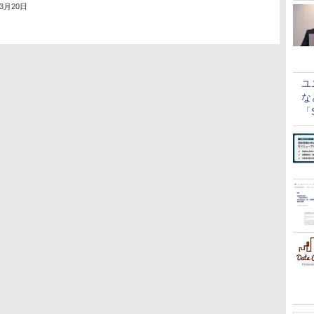
年3月20日
ユ
な
「S
に