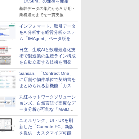
「Dr.Sum」の連携を開始
基幹データの集約からAI活用・
業務還元までを一貫支援
インフォマート、取引データ
をAI分析する経営分析システ
ム「IMAgent」ベータ版を提
供
日立、生成AIと数理最適化技
術で製造業の生産ライン構成
を自動立案する技術を開発
Sansan、「Contract One」
に店舗や物件単位で契約書を
まとめられる新機能「カスタ
ム契約ツリー」を追加
丸紅ネットワークソリューシ
ョンズ、自然言語で高度なデ
ータ分析が可能な「MAIDOA
AI ASSIST」を9月より提供
ユミルリンク、UI・UXを刷
新した「Cuenote FC」新版
を提供 カスタマイズ可能な