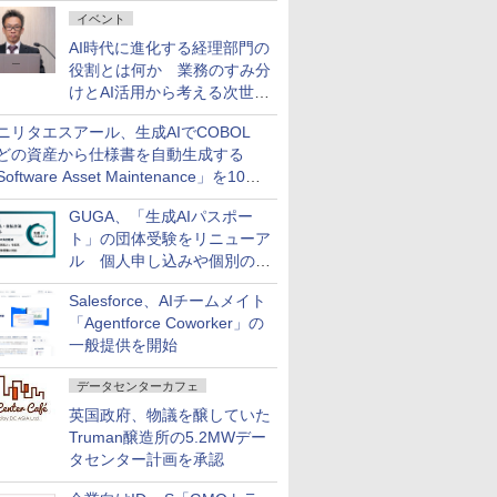
ダッシュボード画面を搭載
イベント
AI時代に進化する経理部門の
役割とは何か 業務のすみ分
けとAI活用から考える次世代
ファイナンス戦略
ニリタエスアール、生成AIでCOBOL
どの資産から仕様書を自動生成する
oftware Asset Maintenance」を10月
発売
GUGA、「生成AIパスポー
ト」の団体受験をリニューア
ル 個人申し込みや個別の支
払いなどに対応
Salesforce、AIチームメイト
「Agentforce Coworker」の
一般提供を開始
データセンターカフェ
英国政府、物議を醸していた
Truman醸造所の5.2MWデー
タセンター計画を承認