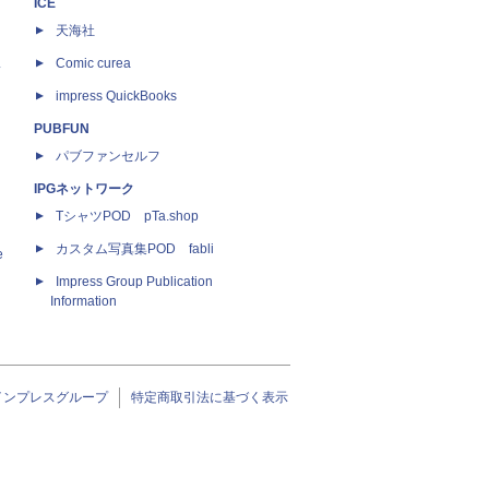
ICE
天海社
ス
Comic curea
impress QuickBooks
PUBFUN
パブファンセルフ
IPGネットワーク
TシャツPOD pTa.shop
カスタム写真集POD fabli
e
Impress Group Publication
Information
インプレスグループ
特定商取引法に基づく表示