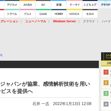
イグレーション
ニューノーマル
Windows Server
クラウド
ハード
トピック
ストレージ（HW）
オープンソース
SaaS
標的型
ント
内
1
Sジャパンが協業、感情解析技術を用い
ービスを提供へ
石井 一志
2022年1月13日 12:08