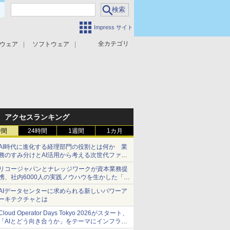
Impress サイト
全カテゴリ
ウェア
ソフトウェア
攻撃対策
マルウェア対策
アクセスランキング
時間
24時間
1週間
1カ月
AI時代に進化する経理部門の役割とは何か 業
務のすみ分けとAI活用から考える次世代ファイ
ナンス戦略
リコージャパンとナレッジワークが資本業務提
携、社内6000人の実践ノウハウを生かした「AI
商談記録 for RICOH」を展開へ
AIデータセンターに求められる新しいパワーア
ーキテクチャとは
Cloud Operator Days Tokyo 2026がスタート、
「AIとどう向き合うか」をテーマにインフラ運
用の知見を集約