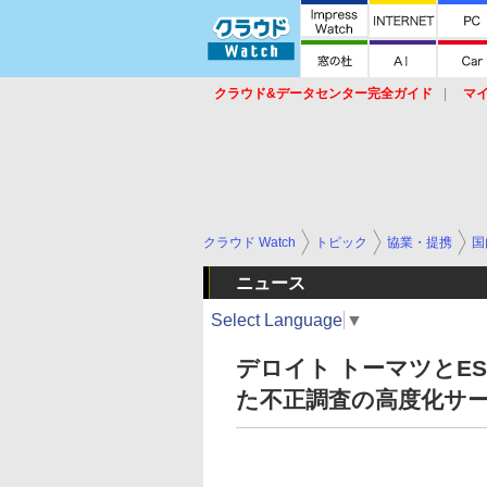
クラウド&データセンター完全ガイド
マ
サービス
セキュリティ
ネットワーク
スイッチ
ルータ
導入事例
イベ
クラウド Watch
トピック
協業・提携
国
ニュース
Select Language
▼
デロイト トーマツとE
た不正調査の高度化サ