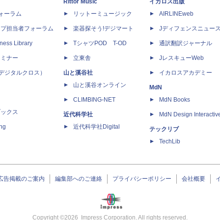
Rittor Music
イカロス出版
dフォーラム
リットーミュージック
AIRLINEweb
ップ担当者フォーラム
楽器探そう!デジマート
Jディフェンスニュー
ness Library
TシャツPOD T-OD
通訳翻訳ジャーナル
セミナー
立東舎
JレスキューWeb
 X（デジタルクロス）
山と溪谷社
イカロスアカデミー
山と溪谷オンライン
MdN
CLIMBING-NET
MdN Books
ブックス
近代科学社
MdN Design Interactiv
ing
近代科学社Digital
テックリブ
TechLib
広告掲載のご案内
編集部へのご連絡
プライバシーポリシー
会社概要
Copyright ©
2026
Impress Corporation. All rights reserved.