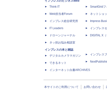
インプレスのビジネスWeb
Think IT
SmartGri
Web担当者Forum
ネットショ
インプレス総合研究所
Impress Busi
IT Leaders
インプレス
ドローンジャーナル
DIGITAL
ネッ担お悩み相談室
インプレスの本と雑誌
インプレス
デジタルカメラマガジン
NextPublish
できるネット
インターネット白書ARCHIVES
本サイトのご利用について
お問い合わせ