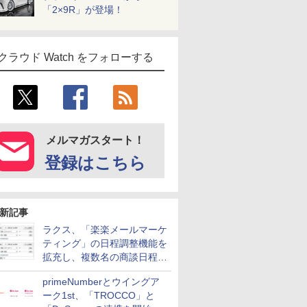
「2×9R」が登場！
クラウド Watch をフォローする
メルマガスタート！
登録はこちら
新記事
ラクス、「楽楽メールマーケ
ティング」の日程調整機能を
拡充し、複数名の商談日程調
整を効率化
primeNumberとウイングア
ーク1st、「TROCCO」と