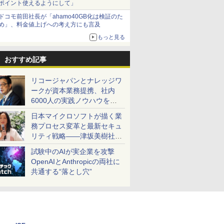
ポイント使えるようにして」
ドコモ前田社長が「ahamo40GB化は検証のた
め」、料金値上げへの考え方にも言及
もっと見る
おすすめ記事
リコージャパンとナレッジワ
ークが資本業務提携、社内
6000人の実践ノウハウを生
かした「AI商談記録 for
日本マイクロソフトが描く業
RICOH」を展開へ
務プロセス変革と最新セキュ
リティ戦略――津坂美樹社長
が2027年度戦略を説明
試験中のAIが実企業を攻撃
OpenAIとAnthropicの両社に
共通する“落とし穴”