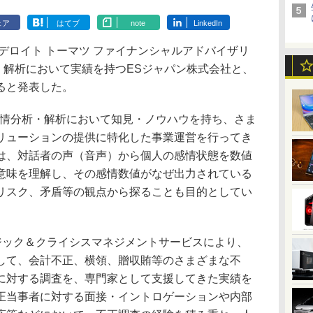
ェア
はてブ
note
LinkedIn
デロイト トーマツ ファイナンシャルアドバイザリ
析・解析において実績を持つESジャパン株式会社と、
ると発表した。
情分析・解析において知見・ノウハウを持ち、さま
リューションの提供に特化した事業運営を行ってき
は、対話者の声（音声）から個人の感情状態を数値
意味を理解し、その感情数値がなぜ出力されている
リスク、矛盾等の観点から探ることも目的としてい
ジック＆クライシスマネジメントサービスにより、
して、会計不正、横領、贈収賄等のさまざまな不
に対する調査を、専門家として支援してきた実績を
正当事者に対する面接・イントロゲーションや内部