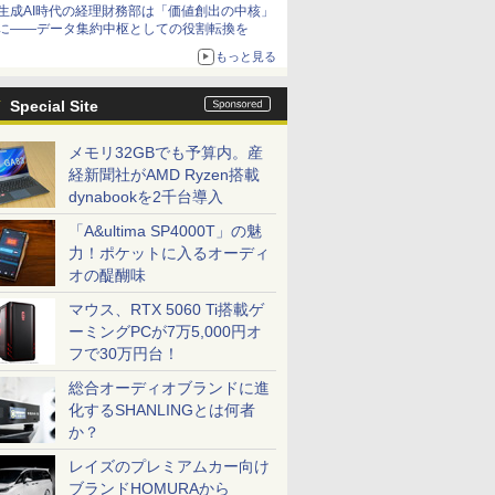
生成AI時代の経理財務部は「価値創出の中核」
に――データ集約中枢としての役割転換を
もっと見る
Special Site
メモリ32GBでも予算内。産
経新聞社がAMD Ryzen搭載
dynabookを2千台導入
「A&ultima SP4000T」の魅
力！ポケットに入るオーディ
オの醍醐味
マウス、RTX 5060 Ti搭載ゲ
ーミングPCが7万5,000円オ
フで30万円台！
総合オーディオブランドに進
化するSHANLINGとは何者
か？
レイズのプレミアムカー向け
ブランドHOMURAから