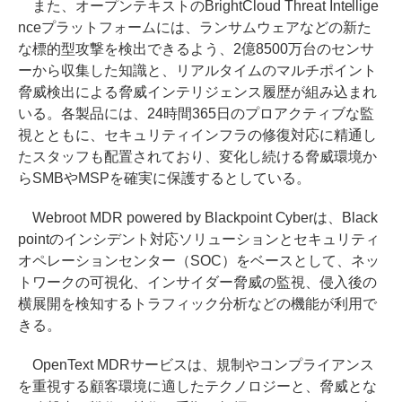
また、オープンテキストのBrightCloud Threat Intellige
nceプラットフォームには、ランサムウェアなどの新た
な標的型攻撃を検出できるよう、2億8500万台のセンサ
ーから収集した知識と、リアルタイムのマルチポイント
脅威検出による脅威インテリジェンス履歴が組み込まれ
いる。各製品には、24時間365日のプロアクティブな監
視とともに、セキュリティインフラの修復対応に精通し
たスタッフも配置されており、変化し続ける脅威環境か
らSMBやMSPを確実に保護するとしている。
Webroot MDR powered by Blackpoint Cyberは、Black
pointのインシデント対応ソリューションとセキュリティ
オペレーションセンター（SOC）をベースとして、ネッ
トワークの可視化、インサイダー脅威の監視、侵入後の
横展開を検知するトラフィック分析などの機能が利用で
きる。
OpenText MDRサービスは、規制やコンプライアンス
を重視する顧客環境に適したテクノロジーと、脅威とな