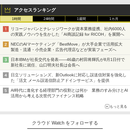
アクセスランキング
1時間
24時間
1週間
1カ月
リコージャパンとナレッジワークが資本業務提携、社内6000人
の実践ノウハウを生かした「AI商談記録 for RICOH」を展開へ
NECのAIマーケティング「BestMove」が大手企業で活用拡大
製造・流通・小売企業・広告代理店などが実装フェーズへ
日本IBMが社長交代を発表――46歳の村田将輝氏が8月1日付で
新社長に就任、山口明夫社長は会長へ
日立ソリューションズ、新Outlookに対応し誤送信対策を強化し
た「活文 メール誤送信防止アドインサービス」を提供
AI時代に進化する経理部門の役割とは何か 業務のすみ分けとAI
活用から考える次世代ファイナンス戦略
もっと見る
クラウド Watch をフォローする