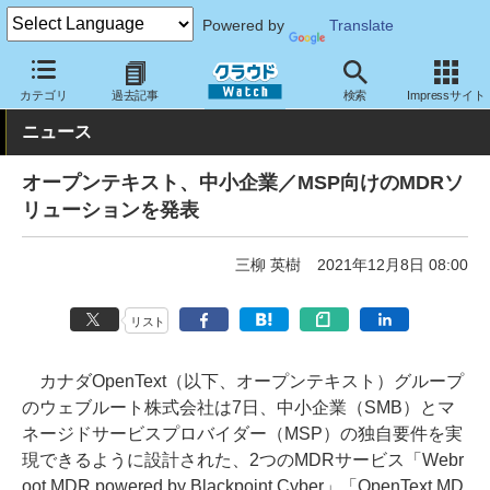
Powered by
Translate
クラウド Watch
セキュリティ
セキュリティサービス
カテゴリ
過去記事
検索
Impressサイト
ニュース
オープンテキスト、中小企業／MSP向けのMDRソ
リューションを発表
三柳 英樹
2021年12月8日 08:00
リスト
カナダOpenText（以下、オープンテキスト）グループ
のウェブルート株式会社は7日、中小企業（SMB）とマ
ネージドサービスプロバイダー（MSP）の独自要件を実
現できるように設計された、2つのMDRサービス「Webr
oot MDR powered by Blackpoint Cyber」「OpenText MD