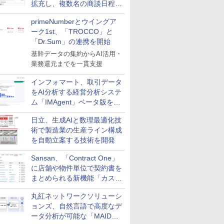
拡充し、複数名の商談日程調
整を効率化
primeNumberとウイングア
ーク1st、「TROCCO」と
「Dr.Sum」の連携を開始
基幹データの集約からAI活用・
業務還元までを一貫支援
インフォマート、取引データ
をAI分析する経営分析システ
ム「IMAgent」ベータ版を提
供
日立、生成AIと数理最適化技
術で製造業の生産ライン構成
を自動立案する技術を開発
Sansan、「Contract One」
に店舗や物件単位で契約書を
まとめられる新機能「カスタ
ム契約ツリー」を追加
丸紅ネットワークソリューシ
ョンズ、自然言語で高度なデ
ータ分析が可能な「MAIDOA