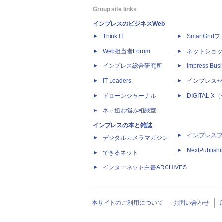
Group site links
インプレスのビジネスWeb
Think IT
SmartGri
Web担当者Forum
ネットショ
インプレス総合研究所
Impress Busi
IT Leaders
インプレス
ドローンジャーナル
DIGITAL
ネッ担お悩み相談室
インプレスの本と雑誌
インプレス
デジタルカメラマガジン
NextPublish
できるネット
インターネット白書ARCHIVES
本サイトのご利用について
お問い合わせ