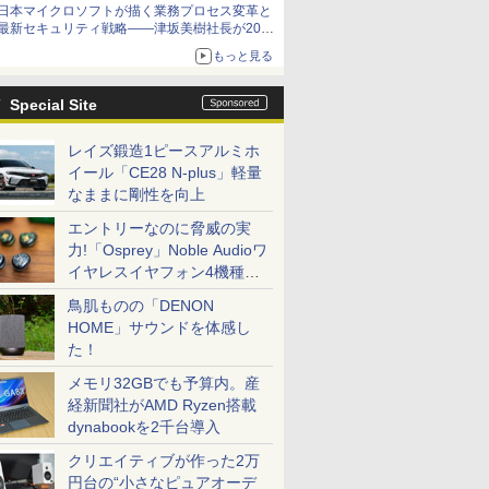
日本マイクロソフトが描く業務プロセス変革と
最新セキュリティ戦略――津坂美樹社長が2027
年度戦略を説明
もっと見る
Special Site
レイズ鍛造1ピースアルミホ
イール「CE28 N-plus」軽量
なままに剛性を向上
エントリーなのに脅威の実
力!「Osprey」Noble Audioワ
イヤレスイヤフォン4機種を
一気に聴く
鳥肌ものの「DENON
HOME」サウンドを体感し
た！
メモリ32GBでも予算内。産
経新聞社がAMD Ryzen搭載
dynabookを2千台導入
クリエイティブが作った2万
円台の“小さなピュアオーデ