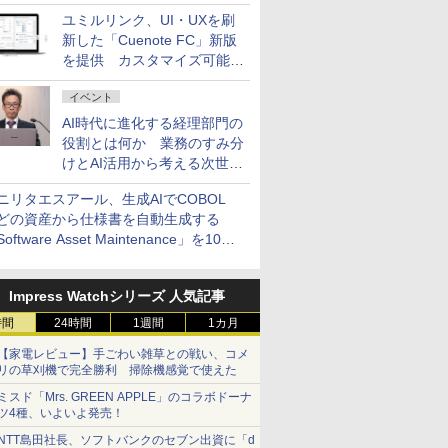
AI ASSIST」を9月より提供
ユミルリンク、UI・UXを刷
新した「Cuenote FC」新版
を提供 カスタマイズ可能な
ダッシュボード画面を搭載
イベント
AI時代に進化する経理部門の
役割とは何か 業務のすみ分
けとAI活用から考える次世代
ファイナンス戦略
ニリタエスアール、生成AIでCOBOL
どの資産から仕様書を自動生成する
oftware Asset Maintenance」を10月
発売
Impress Watchシリーズ 人気記事
時間
24時間
1週間
1カ月
【家電レビュー】手ごわい雑草との戦い、コメ
リの草刈機で完全勝利 掃除機感覚で使えた
ミスド「Mrs. GREEN APPLE」のコラボドーナ
ツ4種、いよいよ発売！
NTT島田社長、ソフトバンクのセブン出資に「d