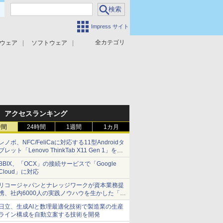
Impress サイト
全カテゴリ
ウェア
ソフトウェア
攻撃対策
マルウェア対策
アクセスランキング
時間
24時間
1週間
1カ月
レノボ、NFC/FeliCaに対応する11型Androidタ
ブレット「Lenovo ThinkTab X11 Gen 1」を発
売
BBIX、「OCX」の接続サービスで「Google
Cloud」に対応
リコージャパンとナレッジワークが資本業務提
携、社内6000人の実践ノウハウを生かした「AI
商談記録 for RICOH」を展開へ
日立、生成AIと数理最適化技術で製造業の生産
ライン構成を自動立案する技術を開発