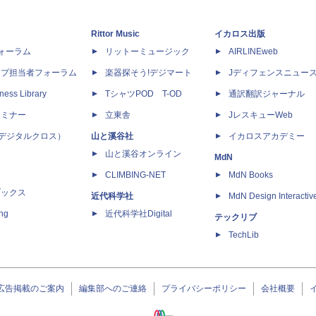
Rittor Music
イカロス出版
dフォーラム
リットーミュージック
AIRLINEweb
ップ担当者フォーラム
楽器探そう!デジマート
Jディフェンスニュー
ness Library
TシャツPOD T-OD
通訳翻訳ジャーナル
セミナー
立東舎
JレスキューWeb
 X（デジタルクロス）
山と溪谷社
イカロスアカデミー
山と溪谷オンライン
MdN
CLIMBING-NET
MdN Books
ブックス
近代科学社
MdN Design Interactiv
ing
近代科学社Digital
テックリブ
TechLib
広告掲載のご案内
編集部へのご連絡
プライバシーポリシー
会社概要