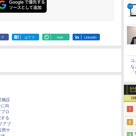
ェア
はてブ
note
LinkedIn
ユ
な
「S
に
1
商業施設
ーに向
グプロ
現する
フアプ
活用サ