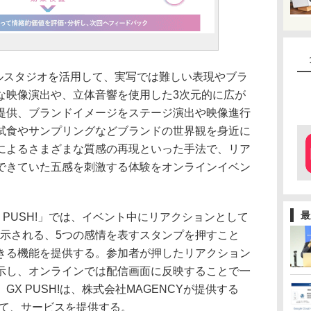
ャルスタジオを活用して、実写では難しい表現やブラ
な映像演出や、立体音響を使用した3次元的に広が
提供、ブランドイメージをステージ演出や映像進行
試食やサンプリングなどブランドの世界観を身近に
によるさまざまな質感の再現といった手法で、リア
できていた五感を刺激する体験をオンラインイベン
最
GX PUSH!」では、イベント中にリアクションとして
表示される、5つの感情を表すスタンプを押すこと
きる機能を提供する。参加者が押したリアクション
示し、オンラインでは配信画面に反映することで一
X PUSH!は、株式会社MAGENCYが提供する
協業して、サービスを提供する。