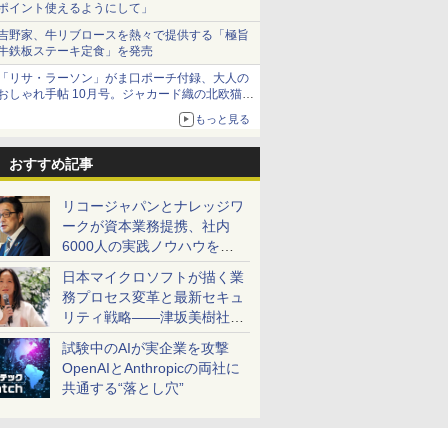
ポイント使えるようにして」
吉野家、牛リブロースを熱々で提供する「極旨
牛鉄板ステーキ定食」を発売
「リサ・ラーソン」がま口ポーチ付録、大人の
おしゃれ手帖 10月号。ジャカード織の北欧猫デ
ザイン
もっと見る
おすすめ記事
リコージャパンとナレッジワ
ークが資本業務提携、社内
6000人の実践ノウハウを生
かした「AI商談記録 for
日本マイクロソフトが描く業
RICOH」を展開へ
務プロセス変革と最新セキュ
リティ戦略――津坂美樹社長
が2027年度戦略を説明
試験中のAIが実企業を攻撃
OpenAIとAnthropicの両社に
共通する“落とし穴”