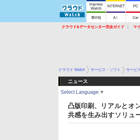
クラウド&データセンター完全ガイド
マ
サービス
セキュリティ
ネットワーク
スイッチ
ルータ
導入事例
イベ
クラウド Watch
サービス・ソフト
サービ
ニュース
Select Language
▼
凸版印刷、リアルとオ
共感を生み出すソリューシ