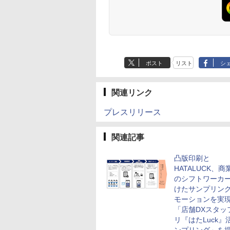
ポスト
リスト
シ
関連リンク
プレスリリース
関連記事
凸版印刷と
HATALUCK、
のシフトワーカ
けたサンプリン
モーションを実
「店舗DXスタッ
リ『はたLuck』