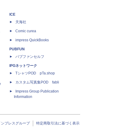
ICE
天海社
ス
Comic curea
impress QuickBooks
PUBFUN
パブファンセルフ
IPGネットワーク
TシャツPOD pTa.shop
カスタム写真集POD fabli
e
Impress Group Publication
Information
インプレスグループ
特定商取引法に基づく表示