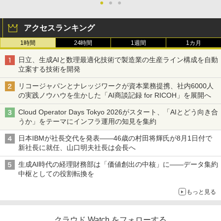
●
●
●
アクセスランキング
1時間
24時間
1週間
1カ月
日立、生成AIと数理最適化技術で製造業の生産ライン構成を自動
立案する技術を開発
リコージャパンとナレッジワークが資本業務提携、社内6000人
の実践ノウハウを生かした「AI商談記録 for RICOH」を展開へ
Cloud Operator Days Tokyo 2026がスタート、「AIとどう向き合
うか」をテーマにインフラ運用の知見を集約
日本IBMが社長交代を発表――46歳の村田将輝氏が8月1日付で
新社長に就任、山口明夫社長は会長へ
生成AI時代の経理財務部は「価値創出の中核」に――データ集約
中枢としての役割転換を
もっと見る
クラウド Watch をフォローする