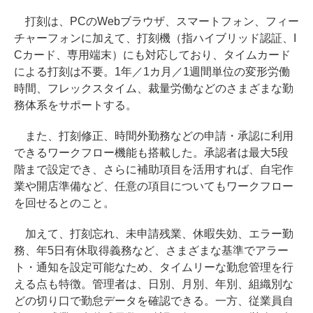
打刻は、PCのWebブラウザ、スマートフォン、フィー
チャーフォンに加えて、打刻機（指ハイブリッド認証、I
Cカード、専用端末）にも対応しており、タイムカード
による打刻は不要。1年／1カ月／1週間単位の変形労働
時間、フレックスタイム、裁量労働などのさまざまな勤
務体系をサポートする。
また、打刻修正、時間外勤務などの申請・承認に利用
できるワークフロー機能も搭載した。承認者は最大5段
階まで設定でき、さらに補助項目を活用すれば、自宅作
業や開店準備など、任意の項目についてもワークフロー
を回せるとのこと。
加えて、打刻忘れ、未申請残業、休暇失効、エラー勤
務、年5日有休取得義務など、さまざまな基準でアラー
ト・通知を設定可能なため、タイムリーな勤怠管理を行
える点も特徴。管理者は、日別、月別、年別、組織別な
どの切り口で勤怠データを確認できる。一方、従業員自