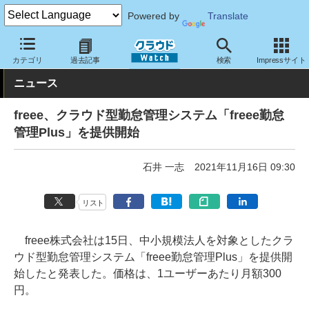
Powered by
Translate
クラウド Watch
サービス・ソフト
サービス
業務関連
カテゴリ
過去記事
検索
Impressサイト
ニュース
freee、クラウド型勤怠管理システム「freee勤怠
管理Plus」を提供開始
石井 一志
2021年11月16日 09:30
リスト
freee株式会社は15日、中小規模法人を対象としたクラ
ウド型勤怠管理システム「freee勤怠管理Plus」を提供開
始したと発表した。価格は、1ユーザーあたり月額300
円。