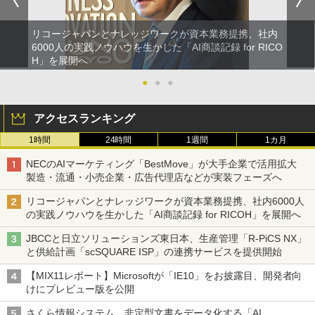
リコージャパンとナレッジワークが資本業務提携、社内
6000人の実践ノウハウを生かした「AI商談記録 for RICO
H」を展開へ
●
●
●
アクセスランキング
1時間
24時間
1週間
1カ月
NECのAIマーケティング「BestMove」が大手企業で活用拡大
製造・流通・小売企業・広告代理店などが実装フェーズへ
リコージャパンとナレッジワークが資本業務提携、社内6000人
の実践ノウハウを生かした「AI商談記録 for RICOH」を展開へ
JBCCと日立ソリューションズ東日本、生産管理「R-PiCS NX」
と供給計画「scSQUARE ISP」の連携サービスを提供開始
【MIX11レポート】Microsoftが「IE10」をお披露目、開発者向
けにプレビュー版を公開
さくら情報システム、非定型文書をデータ化する「AI