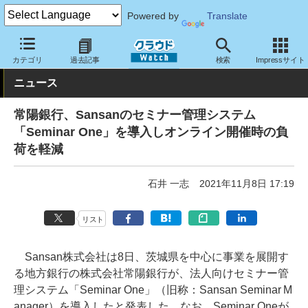
Powered by
Translate
クラウド Watch
トピック
導入事例
その他
カテゴリ
過去記事
検索
Impressサイト
ニュース
常陽銀行、Sansanのセミナー管理システム
「Seminar One」を導入しオンライン開催時の負
荷を軽減
石井 一志
2021年11月8日 17:19
リスト
Sansan株式会社は8日、茨城県を中心に事業を展開す
る地方銀行の株式会社常陽銀行が、法人向けセミナー管
理システム「Seminar One」（旧称：Sansan Seminar M
anager）を導入したと発表した。なお、Seminar Oneが